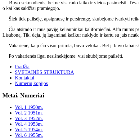
Buvo sekmadienis, bet ne visi rado laiko ir vietos pasimelsti. Tėvas 
o kai kas saldžiai pramiegojo.
Šiek tiek pailsėję, apsiprausę ir persirengę, skubėjome tvarkyti rei
Čia atsirado ir mus paviję keliauninkai kaliforniečiai. Alfa mums pasa
Lisaboną. Tik, deja, jų lagaminai kažkur nuklydo ir kartu su jais neatke
Vakarienė, kaip čia visur priimta, buvo vėlokai. Bet ji buvo labai sk
Po vakarienės ilgai nesišnekėjome, visi skubėjome pailsėti.
Pradžia
SVETAINĖS STRUKTŪRA
Kontaktai
Numerių kopijos
Metai, Numeriai
Vol. 1 1950m.
Vol. 2 1951m.
Vol. 3 1952m.
Vol. 4 1953m.
Vol. 5 1954m.
Vol. 6 1955m.