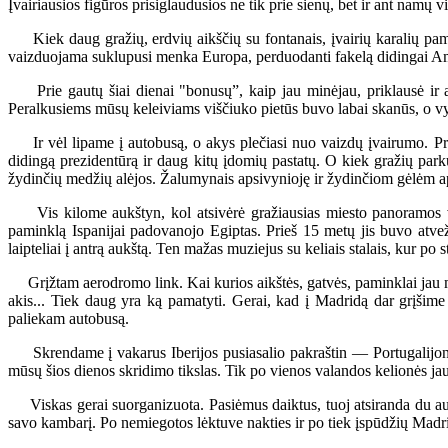
Įvairiausios figūros prisiglaudusios ne tik prie sienų, bet ir ant namų 
Kiek daug gražių, erdvių aikščių su fontanais, įvairių karalių pam
vaizduojama suklupusi menka Europa, perduodanti fakelą didingai Am
Prie gautų šiai dienai "bonusų”, kaip jau minėjau, priklausė ir a
Peralkusiems mūsų keleiviams viščiuko pietūs buvo labai skanūs, o vy
Ir vėl lipame į autobusą, o akys plečiasi nuo vaizdų įvairumo. Pra
didingą prezidentūrą ir daug kitų įdomių pastatų. O kiek gražių park
žydinčių medžių alėjos. Žalumynais apsivynioję ir žydinčiom gėlėm a
Vis kilome aukštyn, kol atsivėrė gražiausias miesto panoramos vaiz
paminklą Ispanijai padovanojo Egiptas. Prieš 15 metų jis buvo atvežt
laipteliai į antrą aukštą. Ten mažas muziejus su keliais stalais, kur po 
Grįžtam aerodromo link. Kai kurios aikštės, gatvės, paminklai jau ma
akis... Tiek daug yra ką pamatyti. Gerai, kad į Madridą dar grįšime
paliekam autobusą.
Skrendame į vakarus Iberijos pusiasalio pakraštin — Portugalijon, 
mūsų šios dienos skridimo tikslas. Tik po vienos valandos kelionės j
Viskas gerai suorganizuota. Pasiėmus daiktus, tuoj atsiranda du auto
savo kambarį. Po nemiegotos lėktuve nakties ir po tiek įspūdžių Madri