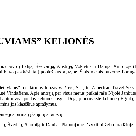
TUVIAMS” KELIONĖS
) buvo į Italiją, Šveicariją, Austriją, Vokietiją ir Daniją. Antrojoje
ai buvo pasikėsinta į popiežiaus gyvybę. Šiais metais buvome Portugal
etuviams” redaktorius Juozas Vaišnys, S.J., ir "American Travel Servi
tė Vindašienė. Apie antrąją per visus metus puikai rašė Nijolė Jankutė-
auti ir vis apie tas keliones rašyti. Deja, ji pernykšte kelione į Egiptą
tsimins jos klasiškus aprašymus.
 jos pirmąjį įžanginį straipsnį.
 Švediją, Suomiją ir Daniją. Planuojame išvykti birželio pradžioje. Ke