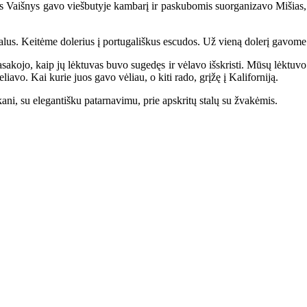
Vaišnys gavo viešbutyje kambarį ir paskubomis suorganizavo Mišias, tik 
kalus. Keitėme dolerius į portugališkus escudos. Už vieną dolerį gavome
kojo, kaip jų lėktuvas buvo sugedęs ir vėlavo išskristi. Mūsų lėktuvo N
liavo. Kai kurie juos gavo vėliau, o kiti rado, grįžę į Kaliforniją.
ani, su elegantišku patarnavimu, prie apskritų stalų su žvakėmis.