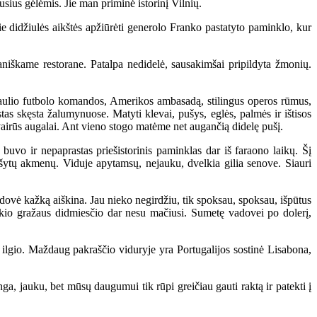
usius gėlėmis. Jie man priminė istorinį Vilnių.
didžiulės aikštės apžiūrėti generolo Franko pastatyto paminklo, kur
iškame restorane. Patalpa nedidelė, sausakimšai pripildyta žmonių.
saulio futbolo komandos, Amerikos ambasadą, stilingus operos rūmus,
as skęsta žalumynuose. Matyti klevai, pušys, eglės, palmės ir ištisos
irūs augalai. Ant vieno stogo matėme net augančią didelę pušį.
vo ir nepaprastas priešistorinis paminklas dar iš faraono laikų. Šį
tašytų akmenų. Viduje apytamsų, nejauku, dvelkia gilia senove. Siauri
ovė kažką aiškina. Jau nieko negirdžiu, tik spoksau, spoksau, išpūtus
tokio gražaus didmiesčio dar nesu mačiusi. Sumetę vadovei po dolerį,
lgio. Maždaug pakraščio viduryje yra Portugalijos sostinė Lisabona,
, jauku, bet mūsų daugumui tik rūpi greičiau gauti raktą ir patekti į