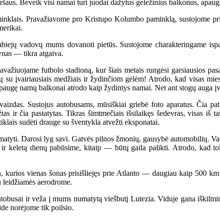
viršaus. Beveik visi namai turi juodai dažytus geležinius balkonus, apaug
inklais. Pravažiavome pro Kristupo Kolumbo paminklą, sustojome prie 
erikai.
biejų vadovų mums dovanoti pietūs. Sustojome charakteringame ispan
nas — tikra atgaiva.
važiuojame futbolo stadioną, kur šiais metais rungėsi garsiausios pa
ų su įvairiausiais medžiais ir žydinčiom gėlėm! Atrodo, kad visas miest
paugę namų balkonai atrodo kaip žydintys namai. Net ant stogų auga įva
das. Sustojus autobusams, mūsiškiai griebė foto aparatus. Čia pat bu
as ir čia pastatytas. Tikras šimtmečiais išsilaikęs šedevras, visas iš 
stiklais sudėti drauge su šventykla atvežti eksponatai.
tyti. Darosi lyg savi. Gatvės pilnos žmonių, gausybė automobilių. Vad
 ir keletą dienų pabūsime, kitaip — būtų gaila palikti. Atrodo, kad 
kurios vienas šonas prisišliejęs prie Atlanto — daugiau kaip 500 km i
au leidžiamės aerodrome.
busai ir veža į mums numatytą viešbutį Lutezia. Viduje gana iškilminga
de norėjome tik poilsio.