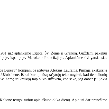
 (1981 m.) aplankėme Egiptą, Šv. Žemę ir Graikiją. Grįždami pakeliui
ijoje, Ispanijoje, Maroke ir Prancūzijoje. Aplankėme dvi garsiausias
ce Bureau” kompanijos atstovas Aleksas Lauraitis. Pirmąją ekskursiją
Užubalienė. Iš kai kurių mūsų rašytojų teko nugirsti, kad tie kelionių
, Šv. Žemę ir Graikiją taip buvo sužavėta, kad sakė, jog dabar jau jokia
lionė tęstųsi turbūt apie aštuoniolika dienų. Apie tai dar pranešime