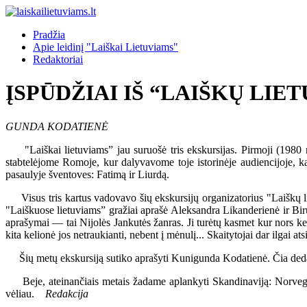
Pradžia
Apie leidinį "Laiškai Lietuviams"
Redaktoriai
ĮSPŪDŽIAI IŠ “LAIŠKŲ LIE
GUNDA KODATIENĖ
"Laiškai lietuviams” jau suruošė tris ekskursijas. Pirmoji (1980 m.
stabtelėjome Romoje, kur dalyvavome toje istorinėje audiencijoje, k
pasaulyje šventoves: Fatimą ir Liurdą.
Visus tris kartus vadovavo šių ekskursijų organizatorius "Laiškų li
"Laiškuose lietuviams” gražiai aprašė Aleksandra Likanderienė ir Biru
aprašymai — tai Nijolės Jankutės žanras. Ji turėtų kasmet kur nors keli
kita kelionė jos netraukianti, nebent į mėnulį... Skaitytojai dar ilgai a
Šių metų ekskursiją sutiko aprašyti Kunigunda Kodatienė. Čia dedame
Beje, ateinančiais metais žadame aplankyti Skandinaviją: Norvegiją,
vėliau.
Redakcija