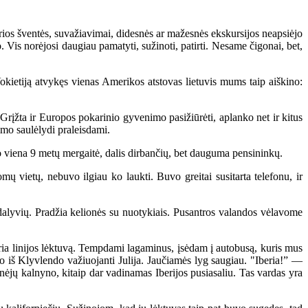
rios šventės, suvažiavimai, didesnės ar mažesnės ekskursijos neapsiėjo
o. Vis norėjosi daugiau pamatyti, sužinoti, patirti. Nesame čigonai, bet,
kietiją atvykęs vienas Amerikos atstovas lietuvis mums taip aiškino:
Grįžta ir Europos pokarinio gyvenimo pasižiūrėti, aplanko net ir kitus
imo saulėlydi praleisdami.
o viena 9 metų mergaitė, dalis dirbančių, bet dauguma pensininkų.
 vietų, nebuvo ilgiau ko laukti. Buvo greitai susitarta telefonu, ir
dalyvių. Pradžia kelionės su nuotykiais. Pusantros valandos vėlavome
eria linijos lėktuvą. Tempdami lagaminus, įsėdam į autobusą, kuris mus
o iš Klyvlendo važiuojanti Julija. Jaučiamės lyg saugiau. "Iberia!” —
ėjų kalnyno, kitaip dar vadinamas Iberijos pusiasaliu. Tas vardas yra