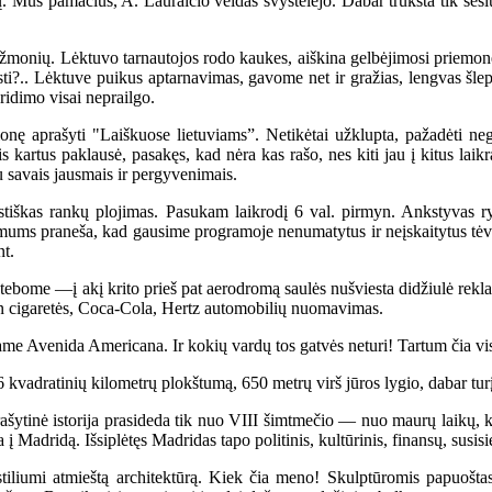
s pamačius, A. Lauraičio veidas švystelėjo. Dabar trūksta tik šešių 
monių. Lėktuvo tarnautojos rodo kaukes, aiškina gelbėjimosi priemones.
lsbsti?.. Lėktuve puikus aptarnavimas, gavome net ir gražias, lengvas š
kridimo visai neprailgo.
nę aprašyti "Laiškuose lietuviams”. Netikėtai užklupta, pažadėti neg
is kartus paklausė, pasakęs, kad nėra kas rašo, nes kiti jau į kitus lai
 savais jausmais ir pergyvenimais.
iškas rankų plojimas. Pasukam laikrodį 6 val. pirmyn. Ankstyvas r
 mums praneša, kad gausime programoje nenumatytus ir neįskaitytus tėv
nt.
tebome —į akį krito prieš pat aerodromą saulės nušviesta didžiulė re
n cigaretės, Coca-Cola, Hertz automobilių nuomavimas.
 Avenida Americana. Ir kokių vardų tos gatvės neturi! Tartum čia vis
vadratinių kilometrų plokštumą, 650 metrų virš jūros lygio, dabar turį
šytinė istorija prasideda tik nuo VIII šimtmečio — nuo maurų laikų, kai 
 Madridą. Išsiplėtęs Madridas tapo politinis, kultūrinis, finansų, susisi
iumi atmieštą architektūrą. Kiek čia meno! Skulptūromis papuoštas b