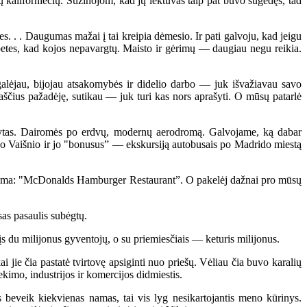
kaliforniečių. Sužinojom, kad jų lėktuvas taip pat buvo sugedęs, tad
 . . Daugumas mažai į tai kreipia dėmesio. Ir pati galvoju, kad jeigu
lepetes, kad kojos nepavargtų. Maisto ir gėrimų — daugiau negu reikia.
alėjau, bijojau atsakomybės ir didelio darbo — juk išvažiavau savo
kraščius pažadėję, sutikau — juk turi kas nors aprašyti. O mūsų patarlė
ytas. Dairomės po erdvų, modernų aerodromą. Galvojame, ką dabar
o Vaišnio ir jo "bonusus” — ekskursiją autobusais po Madrido miestą
klama: "McDonalds Hamburger Restaurant”. O pakelėj dažnai pro mūsų
as pasaulis subėgtų.
s du milijonus gyventojų, o su priemiesčiais — keturis milijonus.
jie čia pastatė tvirtovę apsiginti nuo priešų. Vėliau čia buvo karalių
ekimo, industrijos ir komercijos didmiestis.
eveik kiekvienas namas, tai vis lyg nesikartojantis meno kūrinys.