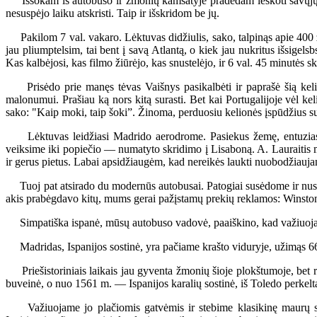
Iššokam iš autobuso ir žmonių kamšatyje pradedam ieškoti savųjų. Mu
nesuspėjo laiku atskristi. Taip ir išskridom be jų.
Pakilom 7 val. vakaro. Lėktuvas didžiulis, sako, talpinąs apie 400 ž
jau pliumptelsim, tai bent į savą Atlantą, o kiek jau nukritus išsige
Kas kalbėjosi, kas filmo žiūrėjo, kas snustelėjo, ir 6 val. 45 minutės s
Prisėdo prie manęs tėvas Vaišnys pasikalbėti ir paprašė šią kelio
malonumui. Prašiau ką nors kitą surasti. Bet kai Portugalijoje vėl kel
sako: "Kaip moki, taip šoki”. Žinoma, perduosiu kelionės įspūdžius su
Lėktuvas leidžiasi Madrido aerodrome. Pasiekus žemę, entuziast
veiksime iki popiečio — numatyto skridimo į Lisaboną. A. Lauraitis
ir gerus pietus. Labai apsidžiaugėm, kad nereikės laukti nuobodžiauja
Tuoj pat atsirado du modernūs autobusai. Patogiai susėdome ir nus
akis prabėgdavo kitų, mums gerai pažįstamų prekių reklamos: Winsto
Simpatiška ispanė, mūsų autobuso vadovė, paaiškino, kad važiuojame
Madridas, Ispanijos sostinė, yra pačiame krašto viduryje, užimąs 66 k
Priešistoriniais laikais jau gyventa žmonių šioje plokštumoje, bet ra
buveinė, o nuo 1561 m. — Ispanijos karalių sostinė, iš Toledo perkelta į
Važiuojame jo plačiomis gatvėmis ir stebime klasikinę maurų stil