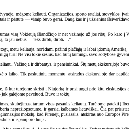
ynėje, mėgome keliauti. Organizacijos, sporto rateliai, stovyklos, įvai
artais ir pėstute — visaip buvo gerai. Daug kas ir į užsienius išsiverždav
s visą Vokietiją išlandžiojo ir net važinėjo už jos ribų. Po karo į Vo
ą, to jau nebus — teks dirbti, dirbti. . .”
stogų metu keliauja, norėdami pažinti plačiąją ir labai įdomią Ameriką. 
inigų turi! Ne visi tokie sėslūs, kad būtų laimingi, savo sodybose gyven
auti. Važiuoja ir dirbantys, ir pensininkai. Šių metų ekskursijoje buv
 laiko. Tik paskutiniu momentu, atsiradus ekskursijoje dar papildomų
 kur turėjome skristi į Niujorką ir prisijungti prie kitų ekskursijos 
 juk galėjome pavėluoti. Buvo ir tokių.
mas, skubėjimas, tartum visas pasaulis keliautų. Turėjome patekti į Ib
ria nepražiopsotume, ir garsiai kalbamės lietuviškai. Čia pat prisistat
gimnazijos mokslų, kad Pirenėjų pusiasalis, atskirtas nuo Europos Piren
inta ir ispanų oro linija.