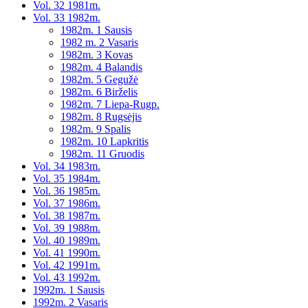
Vol. 32 1981m.
Vol. 33 1982m.
1982m. 1 Sausis
1982 m. 2 Vasaris
1982m. 3 Kovas
1982m. 4 Balandis
1982m. 5 Gegužė
1982m. 6 Birželis
1982m. 7 Liepa-Rugp.
1982m. 8 Rugsėjis
1982m. 9 Spalis
1982m. 10 Lapkritis
1982m. 11 Gruodis
Vol. 34 1983m.
Vol. 35 1984m.
Vol. 36 1985m.
Vol. 37 1986m.
Vol. 38 1987m.
Vol. 39 1988m.
Vol. 40 1989m.
Vol. 41 1990m.
Vol. 42 1991m.
Vol. 43 1992m.
1992m. 1 Sausis
1992m. 2 Vasaris