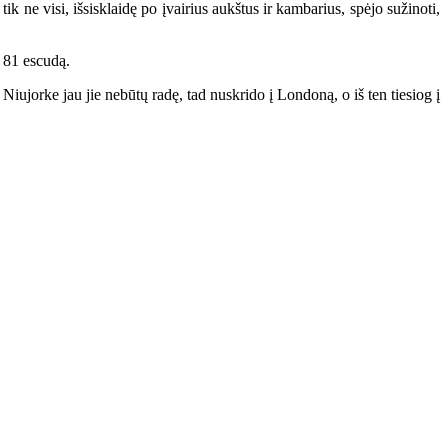
ne visi, išsisklaidę po įvairius aukštus ir kambarius, spėjo sužinoti,
 81 escudą.
iujorke jau jie nebūtų radę, tad nuskrido į Londoną, o iš ten tiesiog į