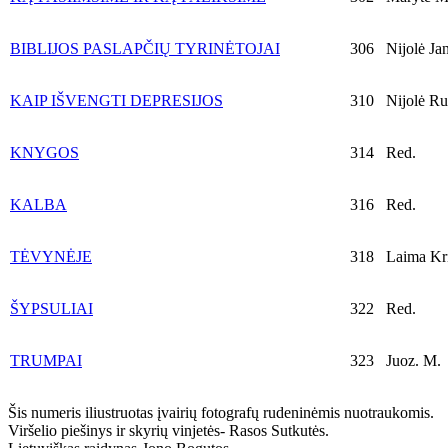
BIBLIJOS PASLAPČIŲ TYRINĖTOJAI
306
Nijolė Ja
KAIP IŠVENGTI DEPRESIJOS
310
Nijolė Ru
KNYGOS
314
Red.
KALBA
316
Red.
TĖVYNĖJE
318
Laima Kri
ŠYPSULIAI
322
Red.
TRUMPAI
323
Juoz. M.
Šis numeris iliustruotas įvairių fotografų rudeninėmis nuotraukomis.
Viršelio piešinys ir skyrių vinjetės- Rasos Sutkutės.