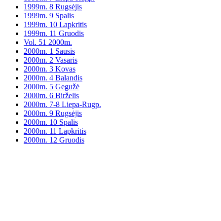
1999m. 8 Rugsėjis
1999m. 9 Spalis
1999m. 10 Lapkritis
1999m. 11 Gruodis
Vol. 51 2000m.
2000m. 1 Sausis
2000m. 2 Vasaris
2000m. 3 Kovas
2000m. 4 Balandis
2000m. 5 Gegužė
2000m. 6 Birželis
2000m. 7-8 Liepa-Rugp.
2000m. 9 Rugsėjis
2000m. 10 Spalis
2000m. 11 Lapkritis
2000m. 12 Gruodis