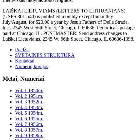
Lietuviškas raidynas-Jono Bogutos.
LAIŠKAI LIETUVIAMS (LETTERS TO LITHUANIANS)
(USPS 301-540) is published monthly except bimonthly
July/August, for $20.00 a year by Jesuit Fathers of Della Strada,
Inc., 2345 West 56th Street, Chicago, II 60636. Periodicals postage
paid at Chicago, IL. POSTMASTER: Send address changes to
Laiškai Lietuviams, 2345 W. 56th Street, Chicago, IL 60636-1098.
Pradžia
SVETAINĖS STRUKTŪRA
Kontaktai
Numerių kopijos
Metai, Numeriai
Vol. 1 1950m.
Vol. 2 1951m.
Vol. 3 1952m.
Vol. 4 1953m.
Vol. 5 1954m.
Vol. 6 1955m.
Vol. 7 1956m.
Vol. 8 1957m.
Vol. 9 1958m.