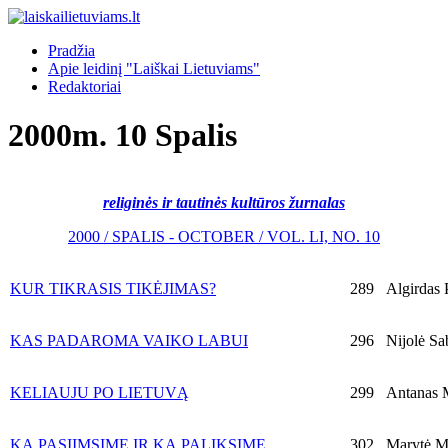
Pradžia
Apie leidinį "Laiškai Lietuviams"
Redaktoriai
2000m. 10 Spalis
religinės ir tautinės kultūros žurnalas
2000 / SPALIS - OCTOBER / VOL. LI, NO. 10
KUR TIKRASIS TIKĖJIMAS?
289
Algirdas 
KAS PADAROMA VAIKO LABUI
296
Nijolė Sa
KELIAUJU PO LIETUVĄ
299
Antanas M
KĄ PASIIMSIME IR KĄ PALIKSIME
302
Marytė M