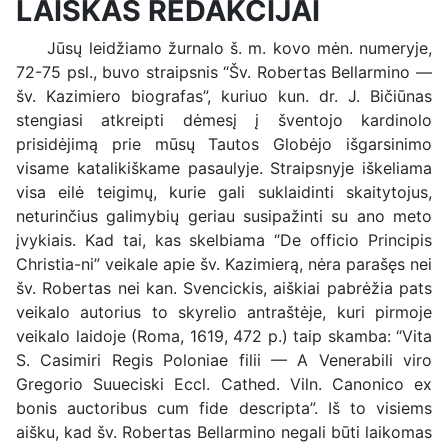
LAIŠKAS REDAKCIJAI
Jūsų leidžiamo žurnalo š. m. kovo mėn. numeryje,
72-75 psl., buvo straipsnis “Šv. Robertas Bellarmino —
šv. Kazimiero biografas”, kuriuo kun. dr. J. Bičiūnas
stengiasi atkreipti dėmesį į šventojo kardinolo
prisidėjimą prie mūsų Tautos Globėjo išgarsinimo
visame katalikiškame pasaulyje. Straipsnyje iškeliama
visa eilė teigimų, kurie gali suklaidinti skaitytojus,
neturinčius galimybių geriau susipažinti su ano meto
įvykiais. Kad tai, kas skelbiama “De officio Principis
Christia-ni” veikale apie šv. Kazimierą, nėra parašęs nei
šv. Robertas nei kan. Svencickis, aiškiai pabrėžia pats
veikalo autorius to skyrelio antraštėje, kuri pirmoje
veikalo laidoje (Roma, 1619, 472 p.) taip skamba: “Vita
S. Casimiri Regis Poloniae filii — A Venerabili viro
Gregorio Suueciski Eccl. Cathed. Viln. Canonico ex
bonis auctoribus cum fide descripta”. Iš to visiems
aišku, kad šv. Robertas Bellarmino negali būti laikomas