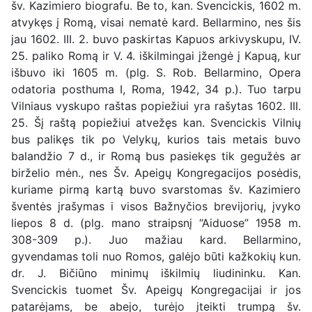
šv. Kazimiero biografu. Be to, kan. Svencickis, 1602 m.
atvykęs į Romą, visai nematė kard. Bellarmino, nes šis
jau 1602. III. 2. buvo paskirtas Kapuos arkivyskupu, IV.
25. paliko Romą ir V. 4. iškilmingai įžengė į Kapuą, kur
išbuvo iki 1605 m. (plg. S. Rob. Bellarmino, Opera
odatoria posthuma I, Roma, 1942, 34 p.). Tuo tarpu
Vilniaus vyskupo raštas popiežiui yra rašytas 1602. III.
25. Šį raštą popiežiui atvežęs kan. Svencickis Vilnių
bus palikęs tik po Velykų, kurios tais metais buvo
balandžio 7 d., ir Romą bus pasiekęs tik gegužės ar
birželio mėn., nes Šv. Apeigų Kongregacijos posėdis,
kuriame pirmą kartą buvo svarstomas šv. Kazimiero
šventės įrašymas i visos Bažnyčios brevijorių, įvyko
liepos 8 d. (plg. mano straipsnį “Aiduose” 1958 m.
308-309 p.). Juo mažiau kard. Bellarmino,
gyvendamas toli nuo Romos, galėjo būti kažkokių kun.
dr. J. Bičiūno minimų iškilmių liudininku. Kan.
Svencickis tuomet Šv. Apeigų Kongregacijai ir jos
patarėjams, be abejo, turėjo įteikti trumpą šv.