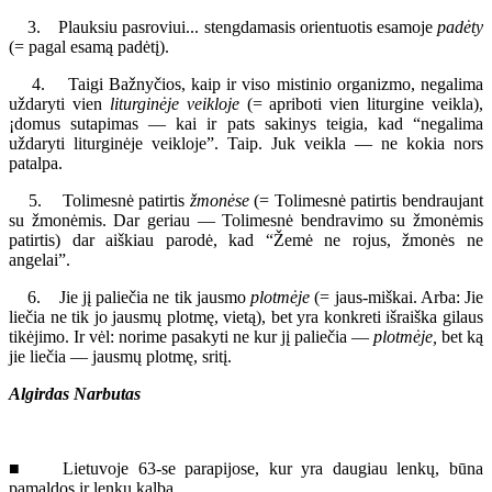
3. Plauksiu pasroviui... stengdamasis orientuotis esamoje
padėty
(= pagal esamą padėtį).
4. Taigi Bažnyčios, kaip ir viso mistinio organizmo, negalima
uždaryti vien
liturginėje veikloje
(= apriboti vien liturgine veikla),
¡domus sutapimas — kai ir pats sakinys teigia, kad “negalima
uždaryti liturginėje veikloje”. Taip. Juk veikla — ne kokia nors
patalpa.
5. Tolimesnė patirtis
žmonėse
(= Tolimesnė patirtis bendraujant
su žmonėmis. Dar geriau — Tolimesnė bendravimo su žmonėmis
patirtis) dar aiškiau parodė, kad “Žemė ne rojus, žmonės ne
angelai”.
6. Jie jį paliečia ne tik jausmo
plotmėje
(= jaus-miškai. Arba: Jie
liečia ne tik jo jausmų plotmę, vietą), bet yra konkreti išraiška gilaus
tikėjimo. Ir vėl: norime pasakyti ne kur jį paliečia —
plotmėje,
bet ką
jie liečia — jausmų plotmę, sritį.
Algirdas Narbutas
■ Lietuvoje 63-se parapijose, kur yra daugiau lenkų, būna
pamaldos ir lenkų kalba.