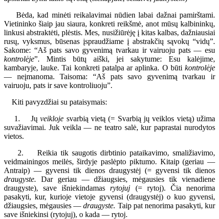
Bėda, kad minėti reikalavimai nūdien labai dažnai pamirštami.
Vietininko šiaip jau siaura, konkreti reikšmė, anot mūsų kalbininkų,
linkusi abstraktėti, plėstis. Mes, nusižiūrėję į kitas kalbas, dažniausiai
rusų, vyksmus, būsenas įspraudžiame į abstrakčių sąvokų “vidų”.
Sakome: “Aš pats savo gyvenimą tvarkau ir vairuoju pats — esu
kontrolėje
”. Mintis būtų aiški, jei sakytume: Esu kalėjime,
kambaryje, lauke. Tai konkreti patalpa ar aplinka. O būti
kontrolėje
— neįmanoma. Taisoma: “Aš pats savo gyvenimą tvarkau ir
vairuoju, pats ir save kontroliuoju”.
Kiti pavyzdžiai su pataisymais:
1. Jų
veikloje
svarbią vietą (= Svarbią jų veiklos vietą) užima
suvažiavimai. Juk veikla — ne teatro salė, kur paprastai nurodytos
vietos.
2. Reikia tik saugotis dirbtinio pataikavimo, smaližiavimo,
veidmainingos meilės, širdyje paslėpto piktumo. Kitaip (geriau —
Antraip) — gyvensi tik dienos draugystėj (= gyvensi tik dienos
draugyste.
Dar geriau — džiaugsies, mėgausies tik vienadiene
draugyste), save išniekindamas
rytojuj
(= rytoj). Čia nenorima
pasakyti, kur, kurioje vietoje gyvensi (draugystėj) o kuo gyvensi,
džiaugsies, mėgausies —
draugyste.
Taip pat nenorima pasakyti, kur
save išniekinsi (rytojuj), o kada — rytoj.