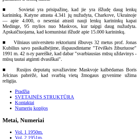
■ Sovietai yra prisipažinę, kad jie yra išžudę daug lenkų
karininkų. Katyne atrasta 4.341 jų nužudyta, Charkove, Ukrainoje
— apie 4.000, o neseniai atrasti nauji lenkų karininkų kapai
Medinge, 95 mylios nuo Maskvos, kur taipgi daug nužudyta.
Apskaičiuojama, kad komunistai išžudė apie 15.000 karininkų.
■ Vilniaus universiteto rektoriumi išbuvęs 32 metus prof. Jonas
Kubilius savo pasikalbėjime, išspausdintame "Tėviškės žiburiuose"
1991 m. 42 n-ry pareiškė, kad dabar "svarbiausias mūsų uždavinys -
mūsų tautai atgimti dvasiškai".
■ Rusijos deputatų suvažiavime Maskvoje kalbėdamas Boris
Jelcinas pabrėžė, kad svarbią vietą žmogaus gyvenime užima
religija.
Pradžia
SVETAINĖS STRUKTŪRA
Kontaktai
Numerių kopijos
Metai, Numeriai
Vol. 1 1950m.
Vol. 2 1951m.