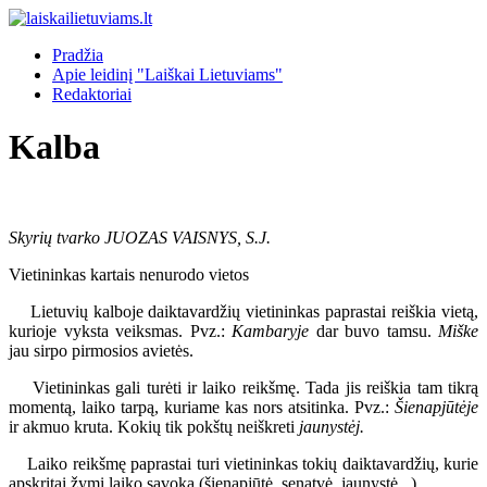
Pradžia
Apie leidinį "Laiškai Lietuviams"
Redaktoriai
Kalba
Skyrių tvarko JUOZAS VAISNYS, S.J.
Vietininkas kartais nenurodo vietos
Lietuvių kalboje daiktavardžių vietininkas paprastai reiškia vietą,
kurioje vyksta veiksmas. Pvz.:
Kambaryje
dar buvo tamsu.
Miške
jau sirpo pirmosios avietės.
Vietininkas gali turėti ir laiko reikšmę. Tada jis reiškia tam tikrą
momentą, laiko tarpą, kuriame kas nors atsitinka. Pvz.:
Šienapjūtėje
ir akmuo kruta. Kokių tik pokštų neiškreti
jaunystėj.
Laiko reikšmę paprastai turi vietininkas tokių daiktavardžių, kurie
apskritai žymi laiko sąvoką (šienapjūtė, senatvė, jaunystė...)