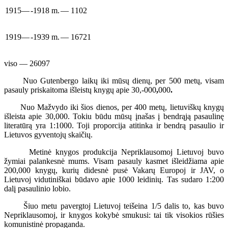
1915—
-1918 m.
— 1102
1919—
-1939 m.
— 16721
viso — 26097
Nuo Gutenbergo laikų iki mūsų dienų, per 500 metų, visam
pasauly priskaitoma išleistų knygų apie 30,-000
,
000
.
Nuo Mažvydo iki šios dienos, per 400 metų, lietuviškų knygų
išleista apie 30,000. Tokiu būdu mūsų įnašas į bendrąją pasaulinę
literatūrą yra 1:1000. Toji proporcija atitinka ir bendrą pasaulio ir
Lietuvos gyventojų skaičių.
Metinė knygos produkcija Nepriklausomoj Lietuvoj buvo
žymiai palankesnė mums. Visam pasauly kasmet išleidžiama apie
200,000 knygų, kurių didesnė pusė Vakarų Europoj ir JAV, o
Lietuvoj vidutiniškai būdavo apie 1000 leidinių. Tas sudaro 1:200
dalį pasaulinio lobio.
Šiuo metu pavergtoj Lietuvoj teišeina 1/5 dalis to, kas buvo
Nepriklausomoj, ir knygos kokybė smukusi: tai tik visokios rūšies
komunistinė propaganda.