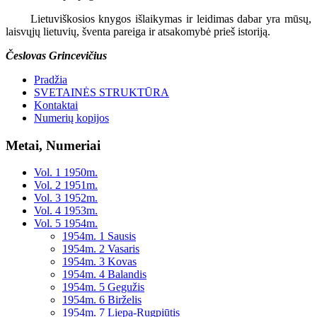
Lietuviškosios knygos išlaikymas ir leidimas dabar yra mūsų,
laisvųjų lietuvių, šventa pareiga ir atsakomybė prieš istoriją.
Česlovas Grincevičius
Pradžia
SVETAINĖS STRUKTŪRA
Kontaktai
Numerių kopijos
Metai, Numeriai
Vol. 1 1950m.
Vol. 2 1951m.
Vol. 3 1952m.
Vol. 4 1953m.
Vol. 5 1954m.
1954m. 1 Sausis
1954m. 2 Vasaris
1954m. 3 Kovas
1954m. 4 Balandis
1954m. 5 Gegužis
1954m. 6 Birželis
1954m. 7 Liepa-Rugpiūtis