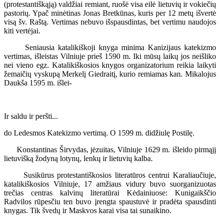
(protestantiškąją) valdžiai remiant, ruošė visa eilė lietuvių ir vokiečių
pastorių. Ypač minėtinas Jonas Bretkūnas, kuris per 12 metų išvertė
visą šv. Raštą. Vertimas nebuvo išspausdintas, bet vertimu naudojos
kiti vertėjai.
Seniausia katalikiškoji knyga minima Kanizijaus katekizmo
vertimas, išleistas Vilniuje prieš 1590 m. Iki mūsų laikų jos neišliko
nei vieno egz. Katalikiškosios knygos organizatorium reikia laikyti
žemaičių vyskupą Merkelį Giedraitį, kurio remiamas kan. Mikalojus
Daukša 1595 m. išlei-
Ir saldu ir peršti...
do Ledesmos Katekizmo vertimą. O 1599 m. didžiulę Postilę.
Konstantinas Širvydas, jėzuitas, Vilniuje 1629 m. išleido pirmąjį
lietuvišką žodyną lotynų, lenkų ir lietuvių kalba.
Susikūrus protestantiškosios literatūros centrui Karaliaučiuje,
katalikiškosios Vilniuje, 17 amžiaus vidury buvo suorganizuotas
trečias centras kalvinų literatūrai Kėdainiuose: Kunigaikščio
Radvilos rūpesčiu ten buvo įrengta spaustuvė ir pradėta spausdinti
knygas. Tik švedų ir Maskvos karai visa tai sunaikino.