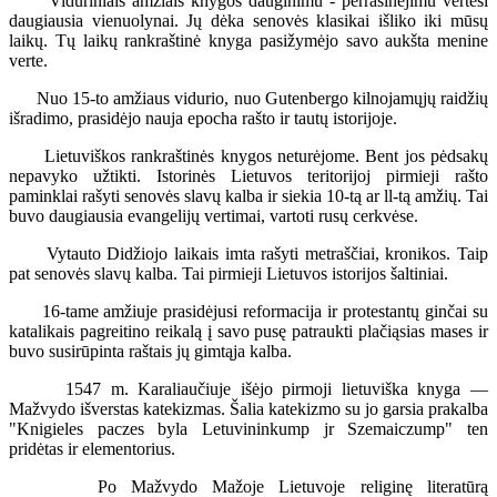
Viduriniais amžiais knygos dauginimu - perrašinėjimu vertėsi
daugiausia vienuolynai. Jų dėka senovės klasikai išliko iki mūsų
laikų. Tų laikų rankraštinė knyga pasižymėjo savo aukšta menine
verte.
Nuo 15-to amžiaus vidurio, nuo Gutenbergo kilnojamųjų raidžių
išradimo, prasidėjo nauja epocha rašto ir tautų istorijoje.
Lietuviškos rankraštinės knygos neturėjome. Bent jos pėdsakų
nepavyko užtikti. Istorinės Lietuvos teritorijoj pirmieji rašto
paminklai rašyti senovės slavų kalba ir siekia 10-tą ar ll-tą amžių. Tai
buvo daugiausia evangelijų vertimai, vartoti rusų cerkvėse.
Vytauto Didžiojo laikais imta rašyti metraščiai, kronikos. Taip
pat senovės slavų kalba. Tai pirmieji Lietuvos istorijos šaltiniai.
16-tame amžiuje prasidėjusi reformacija ir protestantų ginčai su
katalikais pagreitino reikalą į savo pusę patraukti plačiąsias mases ir
buvo susirūpinta raštais jų gimtąja kalba.
1547 m. Karaliaučiuje išėjo pirmoji lietuviška knyga —
Mažvydo išverstas katekizmas. Šalia katekizmo su jo garsia prakalba
"Knigieles paczes byla Letuvininkump jr Szemaiczump" ten
pridėtas ir elementorius.
Po Mažvydo Mažoje Lietuvoje religinę literatūrą