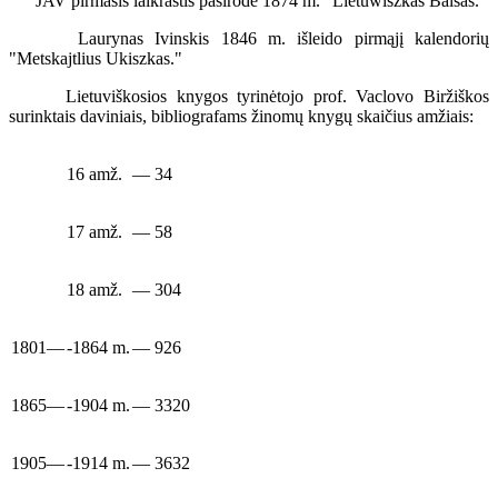
JAV pirmasis laikraštis pasirodė 1874 m. "Lietuwiszkas Balsas."
Laurynas Ivinskis 1846 m. išleido pirmąjį kalendorių
"Metskajtlius Ukiszkas."
Lietuviškosios knygos tyrinėtojo prof. Vaclovo Biržiškos
surinktais daviniais, bibliografams žinomų knygų skaičius amžiais:
16 amž.
— 34
17 amž.
— 58
18 amž.
— 304
1801—
-1864 m.
— 926
1865—
-1904 m.
— 3320
1905—
-1914 m.
— 3632