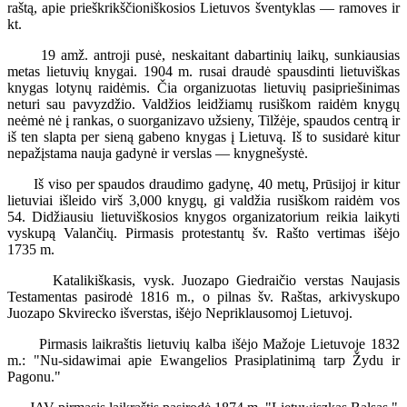
raštą, apie prieškrikščioniškosios Lietuvos šventyklas — ramoves ir
kt.
19 amž. antroji pusė, neskaitant dabartinių laikų, sunkiausias
metas lietuvių knygai. 1904 m. rusai draudė spausdinti lietuviškas
knygas lotynų raidėmis. Čia organizuotas lietuvių pasipriešinimas
neturi sau pavyzdžio. Valdžios leidžiamų rusiškom raidėm knygų
neėmė nė į rankas, o suorganizavo užsieny, Tilžėje, spaudos centrą ir
iš ten slapta per sieną gabeno knygas į Lietuvą. Iš to susidarė kitur
nepažįstama nauja gadynė ir verslas — knygnešystė.
Iš viso per spaudos draudimo gadynę, 40 metų, Prūsijoj ir kitur
lietuviai išleido virš 3,000 knygų, gi valdžia rusiškom raidėm vos
54. Didžiausiu lietuviškosios knygos organizatorium reikia laikyti
vyskupą Valančių. Pirmasis protestantų šv. Rašto vertimas išėjo
1735 m.
Katalikiškasis, vysk. Juozapo Giedraičio verstas Naujasis
Testamentas pasirodė 1816 m., o pilnas šv. Raštas, arkivyskupo
Juozapo Skvirecko išverstas, išėjo Nepriklausomoj Lietuvoj.
Pirmasis laikraštis lietuvių kalba išėjo Mažoje Lietuvoje 1832
m.: "Nu-sidawimai apie Ewangelios Prasiplatinimą tarp Žydu ir
Pagonu."