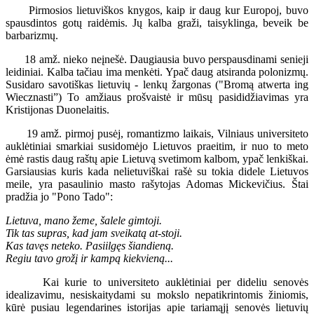
Pirmosios lietuviškos knygos, kaip ir daug kur Europoj, buvo
spausdintos gotų raidėmis. Jų kalba graži, taisyklinga, beveik be
barbarizmų.
18 amž. nieko neįnešė. Daugiausia buvo perspausdinami senieji
leidiniai. Kalba tačiau ima menkėti. Ypač daug atsiranda polonizmų.
Susidaro savotiškas lietuvių - lenkų žargonas ("Bromą atwerta ing
Wiecznasti”) To amžiaus prošvaistė ir mūsų pasididžiavimas yra
Kristijonas Duonelaitis.
19 amž. pirmoj pusėj, romantizmo laikais, Vilniaus universiteto
auklėtiniai smarkiai susidomėjo Lietuvos praeitim, ir nuo to meto
ėmė rastis daug raštų apie Lietuvą svetimom kalbom, ypač lenkiškai.
Garsiausias kuris kada nelietuviškai rašė su tokia didele Lietuvos
meile, yra pasaulinio masto rašytojas Adomas Mickevičius. Štai
pradžia jo "Pono Tado":
Lietuva, mano žeme, šalele gimtoji.
Tik tas supras, kad jam sveikatą at-stoji.
Kas tavęs neteko. Pasiilgęs šiandieną.
Regiu tavo grožį ir kampą kiekvieną...
Kai kurie to universiteto auklėtiniai per dideliu senovės
idealizavimu, nesiskaitydami su mokslo nepatikrintomis žiniomis,
kūrė pusiau legendarines istorijas apie tariamąjį senovės lietuvių