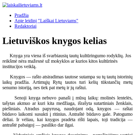
Pradžia
Apie leidinį "Laiškai Lietuviams"
Redaktoriai
Lietuviškos knygos kelias
Knyga yra viena iš svarbiausių tautų kultūringumo rodyklių. Jos
reikšmė nėra mažesnė už mokyklos ar kurios kitos kultūrinės
institucijos veiklą.
Knygos — rašto atsiradimas tautose sutampa su tų tautų istorinių
laikų pradžia. Artimųjų Rytų tautos turi kelių tūkstančių metų
senumo istoriją, nes tiek pat metų ir jų raštui.
Senoji knyga nebuvo panaši į mūsų laikų: molinės lentelės,
tašytas akmuo ar kuri kita medžiaga, išrašyta sutartiniais ženklais,
piešiniais. Atradus papyrusą, naudojant odą, knygos — raštai
būdavo laikomi susukti į ritinius. Antraštė būdavo gale. Patogumo
dėliai. Ir vėliau, kai knygos pradėta rišti lapais, toji tradicija —
antraštė pabaigoj — pasiliko dar ilgai.