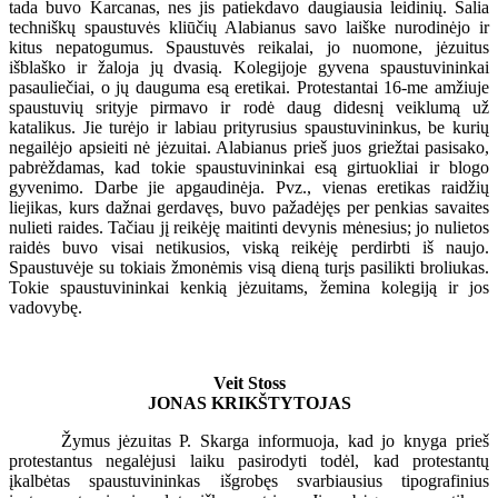
tada buvo Karcanas, nes jis patiekdavo daugiausia leidinių. Šalia
techniškų spaustuvės kliūčių Alabianus savo laiške nurodinėjo ir
kitus nepatogumus. Spaustuvės reikalai, jo nuomone, jėzuitus
išblaško ir žaloja jų dvasią. Kolegijoje gyvena spaustuvininkai
pasauliečiai, o jų dauguma esą eretikai. Protestantai 16-me amžiuje
spaustuvių srityje pirmavo ir rodė daug didesnį veiklumą už
katalikus. Jie turėjo ir labiau prityrusius spaustuvininkus, be kurių
negailėjo apsieiti nė jėzuitai. Alabianus prieš juos griežtai pasisako,
pabrėždamas, kad tokie spaustuvininkai esą girtuokliai ir blogo
gyvenimo. Darbe jie apgaudinėja. Pvz., vienas eretikas raidžių
liejikas, kurs dažnai gerdavęs, buvo pažadėjęs per penkias savaites
nulieti raides. Tačiau jį reikėję maitinti devynis mėnesius; jo nulietos
raidės buvo visai netikusios, viską reikėję perdirbti iš naujo.
Spaustuvėje su tokiais žmonėmis visą dieną turįs pasilikti broliukas.
Tokie spaustuvininkai kenkią jėzuitams, žemina kolegiją ir jos
vadovybę.
Veit Stoss
JONAS KRIKŠTYTOJAS
Žymus jėzuitas P. Skarga informuoja, kad jo knyga prieš
protestantus negalėjusi laiku pasirodyti todėl, kad protestantų
įkalbėtas spaustuvininkas išgrobęs svarbiausius tipografinius