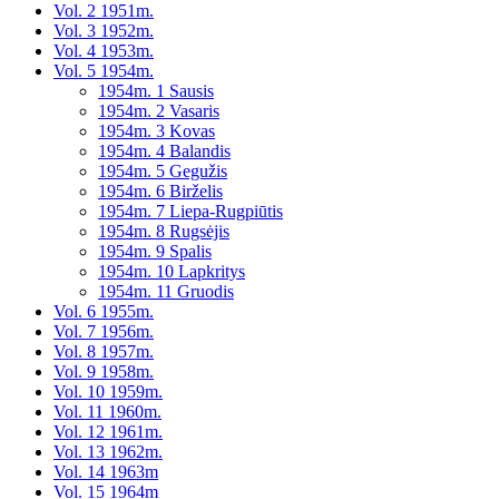
Vol. 2 1951m.
Vol. 3 1952m.
Vol. 4 1953m.
Vol. 5 1954m.
1954m. 1 Sausis
1954m. 2 Vasaris
1954m. 3 Kovas
1954m. 4 Balandis
1954m. 5 Gegužis
1954m. 6 Birželis
1954m. 7 Liepa-Rugpiūtis
1954m. 8 Rugsėjis
1954m. 9 Spalis
1954m. 10 Lapkritys
1954m. 11 Gruodis
Vol. 6 1955m.
Vol. 7 1956m.
Vol. 8 1957m.
Vol. 9 1958m.
Vol. 10 1959m.
Vol. 11 1960m.
Vol. 12 1961m.
Vol. 13 1962m.
Vol. 14 1963m
Vol. 15 1964m