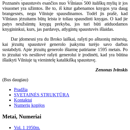
Poznanės spaustuvės esančios nuo Vilniaus 500 itališkų mylių ir jos
visuomet yra užimtos. Be to, iš kitur gabenamos knygos yra daug
brangesnės, negu Vilniuje spausdinamos. Todėl jis prašė, kad
Vilniaus jėzuitams būtų leista ir toliau spausdinti knygas. O kad jie
patys neužsiimtų knygų prekyba, jos turi būti atiduodamos
knygininkui, kurs, jas pardavęs, atlygintų spaustuvės išlaidas.
Dar įdomesni yra du Broko laiškai, rašyti po aštuonių mėnesių,
kai jėzuitų spaustuvė generolo įsakymu turėjo savo darbus
sustabdyti. Apie jėzuitų generolo ištarmę patiriame 1595 metais. Po
to jėzuitai vis nesiliovė rašyti generolui ir įrodinėti, kad yra būtina
išlaikyti Vilniuje tą vienintelę katalikišką spaustuvę.
Zenonas Ivinskis
(Bus daugiau)
Pradžia
SVETAINĖS STRUKTŪRA
Kontaktai
Numerių kopijos
Metai, Numeriai
Vol. 1 1950m.