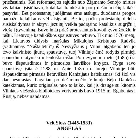
priežastimis. Kai reformacijos sąjūdis nuo Zigmanto Senojo mirties
vis labiau įsisiūbavo, katalikai traukėsi ir porą dešimtmečių laikėsi
pasyviai. Bet protestantų judėjimas ėmė atslūgti, duodamas progos
pamažu katalikams vėl atsigauti. Be to, pačių protestantų didelis
susiskaldymas ir aktyvi jėzuitų veikla padrąsino katalikus sugrįžti į
viešąjį gyvenimą. Buvo imta prieš protestantus kovoti gyvu žodžiu ir
raštu. Lietuvoje katalikiškos spaustuvės nebuvo. Tik nuo 1576 metų,
kai Lietuvos didysis maršalas Mikalojus Kristupas Radvila
(vadinamas "Našlaitėliu") iš Nesvyžiaus į Vilnių atgabeno ten jo
tėvo kalvinisto įkurtą spaustuvę, tuoj Vilniuje ėmė rodytis pirmieji
spausdinti lotyniški ir lenkiški raštai. Po devynerių metų (1585) čia
buvo išspausdintos ir pirmosios latviškos knygos. Ryga savo
spaustuvę įsitaisė 1588 m. Apie 1585 m. turėjo Vilniuje būti
išspausdintas pirmasis lietuviškas Kanizijaus katekizmas, iki šiol vis
dar nesurastas. Pagaliau po dešimtmečio Vilniuje išėjo Daukšos
katekizmas, kurio originalas nuo to laiko, kai jis drauge su kitomis
Vilniaus viešosios bibliotekos vertybėmis buvo 1915 m. išgabentas į
Rusiją, nebesurandamas.
Veit Stoss (1445-1533)
ANGELAS