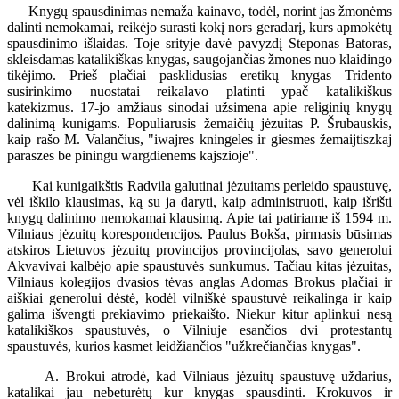
Knygų spausdinimas nemaža kainavo, todėl, norint jas žmonėms
dalinti nemokamai, reikėjo surasti kokį nors geradarį, kurs apmokėtų
spausdinimo išlaidas. Toje srityje davė pavyzdį Steponas Batoras,
skleisdamas katalikiškas knygas, saugojančias žmones nuo klaidingo
tikėjimo. Prieš plačiai pasklidusias eretikų knygas Tridento
susirinkimo nuostatai reikalavo platinti ypač katalikiškus
katekizmus. 17-jo amžiaus sinodai užsimena apie religinių knygų
dalinimą kunigams. Populiarusis žemaičių jėzuitas P. Šrubauskis,
kaip rašo M. Valančius, "iwajres kningeles ir giesmes žemaijtiszkaj
paraszes be piningu wargdienems kajszioje".
Kai kunigaikštis Radvila galutinai jėzuitams perleido spaustuvę,
vėl iškilo klausimas, ką su ja daryti, kaip administruoti, kaip išrišti
knygų dalinimo nemokamai klausimą. Apie tai patiriame iš 1594 m.
Vilniaus jėzuitų korespondencijos. Paulus Bokša, pirmasis būsimas
atskiros Lietuvos jėzuitų provincijos provincijolas, savo generolui
Akvavivai kalbėjo apie spaustuvės sunkumus. Tačiau kitas jėzuitas,
Vilniaus kolegijos dvasios tėvas anglas Adomas Brokus plačiai ir
aiškiai generolui dėstė, kodėl vilniškė spaustuvė reikalinga ir kaip
galima išvengti prekiavimo priekaišto. Niekur kitur aplinkui nesą
katalikiškos spaustuvės, o Vilniuje esančios dvi protestantų
spaustuvės, kurios kasmet leidžiančios "užkrečiančias knygas".
A. Brokui atrodė, kad Vilniaus jėzuitų spaustuvę uždarius,
katalikai jau nebeturėtų kur knygas spausdinti. Krokuvos ir