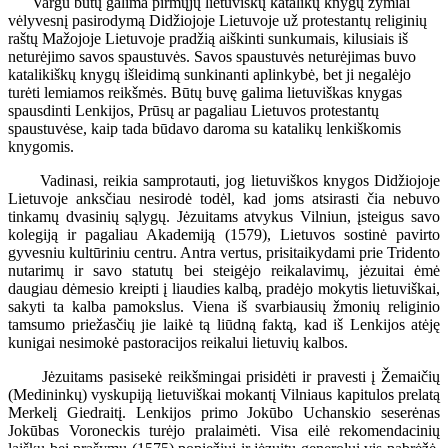
Vargu būtų galima pirmųjų lietuviškų katalikų knygų žymiai
vėlyvesnį pasirodymą Didžiojoje Lietuvoje už protestantų religinių
raštų Mažojoje Lietuvoje pradžią aiškinti sunkumais, kilusiais iš
neturėjimo savos spaustuvės. Savos spaustuvės neturėjimas buvo
katalikiškų knygų išleidimą sunkinanti aplinkybė, bet ji negalėjo
turėti lemiamos reikšmės. Būtų buvę galima lietuviškas knygas
spausdinti Lenkijos, Prūsų ar pagaliau Lietuvos protestantų
spaustuvėse, kaip tada būdavo daroma su katalikų lenkiškomis
knygomis.
Vadinasi, reikia samprotauti, jog lietuviškos knygos Didžiojoje
Lietuvoje anksčiau nesirodė todėl, kad joms atsirasti čia nebuvo
tinkamų dvasinių sąlygų. Jėzuitams atvykus Vilniun, įsteigus savo
kolegiją ir pagaliau Akademiją (1579), Lietuvos sostinė pavirto
gyvesniu kultūriniu centru. Antra vertus, prisitaikydami prie Tridento
nutarimų ir savo statutų bei steigėjo reikalavimų, jėzuitai ėmė
daugiau dėmesio kreipti į liaudies kalbą, pradėjo mokytis lietuviškai,
sakyti ta kalba pamokslus. Viena iš svarbiausių žmonių religinio
tamsumo priežasčių jie laikė tą liūdną faktą, kad iš Lenkijos atėję
kunigai nesimokė pastoracijos reikalui lietuvių kalbos.
Jėzuitams pasisekė reikšmingai prisidėti ir pravesti į Žemaičių
(Medininkų) vyskupiją lietuviškai mokantį Vilniaus kapitulos prelatą
Merkelį Giedraitį. Lenkijos primo Jokūbo Uchanskio seserėnas
Jokūbas Voroneckis turėjo pralaimėti. Visa eilė rekomendacinių