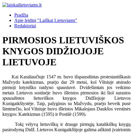
Pradžia
Apie leidinį "Laiškai Lietuviams"
Redaktoriai
PIRMOSIOS LIETUVIŠKOS
KNYGOS DIDŽIOJOJE
LIETUVOJE
Kai Karaliaučiuje 1547 m. buvo išspausdintas protestantiškasis
Mažvydo katekizmas, praėjo dar 29 metai, kol Vilniuje atsirado
pirmoji lotyniško raidyno spaustuvė. Dvidešimtais jos veikimo
metais Lietuvos sostinėje buvo išleistos pirmosios iki šiol surastos
spausdintos
lietuviškos knygos Didžiojoje Lietuvos
Kunigaikštystėje. Taip, palyginus su Mažvydu, praėjo beveik pusė
šimtmečio, kol Vilniuje buvo išleistos Mikalojaus Daukšos verstinės
knygos: Katekizmas (1595) ir Postilė (1599).
Tokį vėlyvą lietuviškų ir drauge pirmųjų katalikiškų knygų
pasirodymą Didž. Lietuvos Kunigaikštijoje galima aiškinti įvairiomis