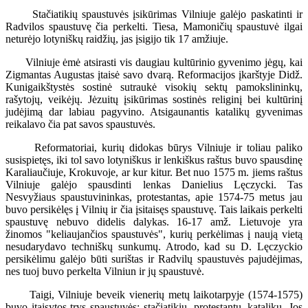
Stačiatikių spaustuvės įsikūrimas Vilniuje galėjo paskatinti ir
Radvilos spaustuvę čia perkelti. Tiesa, Mamoničių spaustuvė ilgai
neturėjo lotyniškų raidžių, jas įsigijo tik 17 amžiuje.
Vilniuje ėmė atsirasti vis daugiau kultūrinio gyvenimo jėgų, kai
Zigmantas Augustas įtaisė savo dvarą. Reformacijos įkarštyje Didž.
Kunigaikštystės sostinė sutraukė visokių sektų pamokslininkų,
rašytojų, veikėjų. Jėzuitų įsikūrimas sostinės religinį bei kultūrinį
judėjimą dar labiau pagyvino. Atsigaunantis katalikų gyvenimas
reikalavo čia pat savos spaustuvės.
Reformatoriai, kurių didokas būrys Vilniuje ir toliau paliko
susispietęs, iki tol savo lotyniškus ir lenkiškus raštus buvo spausdinę
Karaliaučiuje, Krokuvoje, ar kur kitur. Bet nuo 1575 m. jiems raštus
Vilniuje galėjo spausdinti lenkas Danielius Lęczycki. Tas
Nesvyžiaus spaustuvininkas, protestantas, apie 1574-75 metus jau
buvo persikėlęs į Vilnių ir čia įsitaisęs spaustuvę. Tais laikais perkelti
spaustuvę nebuvo didelis dalykas. 16-17 amž. Lietuvoje yra
žinomos "keliaujančios spaustuvės", kurių perkėlimas į naują vietą
nesudarydavo techniškų sunkumų. Atrodo, kad su D. Lęczyckio
persikėlimu galėjo būti surištas ir Radvilų spaustuvės pajudėjimas,
nes tuoj buvo perkelta Vilniun ir jų spaustuvė.
Taigi, Vilniuje beveik vienerių metų laikotarpyje (1574-1575)
buvo įtaisytos trys spaustuvės: stačiatikių, protestantų, katalikų. Jos