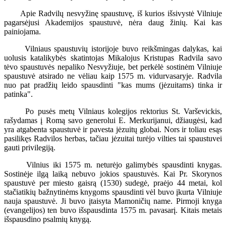
Apie Radvilų nesvyžinę spaustuvę, iš kurios išsivystė Vilniuje
pagarsėjusi Akademijos spaustuvė, nėra daug žinių. Kai kas
painiojama.
Vilniaus spaustuvių istorijoje buvo reikšmingas dalykas, kai
uolusis katalikybės skatintojas Mikalojus Kristupas Radvila savo
tėvo spaustuvės nepaliko Nesvyžiuje, bet perkėlė sostinėm Vilniuje
spaustuvė atsirado ne vėliau kaip 1575 m. vidurvasaryje. Radvila
nuo pat pradžių leido spausdinti "kas mums (jėzuitams) tinka ir
patinka".
Po pusės metų Vilniaus kolegijos rektorius St. Varševickis,
rašydamas į Romą savo generolui E. Merkurijanui, džiaugėsi, kad
yra atgabenta spaustuvė ir pavesta jėzuitų globai. Nors ir toliau esąs
pasilikęs Radvilos herbas, tačiau jėzuitai turėjo vilties tai spaustuvei
gauti privilegiją.
Vilnius iki 1575 m. neturėjo galimybės spausdinti knygas.
Sostinėje ilgą laiką nebuvo jokios spaustuvės. Kai Pr. Skorynos
spaustuvė per miesto gaisrą (1530) sudegė, praėjo 44 metai, kol
stačiatikių bažnytinėms knygoms spausdinti vėl buvo įkurta Vilniuje
nauja spaustuvė. Ji buvo įtaisyta Mamoničių name. Pirmoji knyga
(evangelijos) ten buvo išspausdinta 1575 m. pavasarį. Kitais metais
išspausdino psalmių knygą.