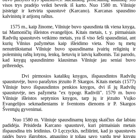
visos trys pradėjo veikti beveik iš karto. Nuo 1580 m. Vilniuje
įsisteigė ir ketvirta spaustuvė (Karcano). Karcanas spausdino
kalvinistų ir arijonų raštus.
1575 m., kaip žinome, Vilniuje buvo spausdinta tik viena knyga,
tai Mamoničių išleistos evangelijos. Kitais metais, t. y. pirmaisiais
Radvilų spaustuvės veikimo metais, yra iš viso šeši spausdiniai, ant
kurių Vilnius pažymėtas kaip išleidimo vieta. Nuo tų metų
nenutrūkstamai Vilniuje buvo spausdinama įvairių religinių ir
poleminių raštų lotynų, lenkų, lietuvių ir latvių kalbomis. Tai parodo,
kad knygų spausdinimo klausimas Vilniuje jau seniai buvo
pribrendęs.
Dvi pirmosios katalikų knygos, išspausdintos Radvilų
spaustuvėje, buvo parašytos jėzuito P. Skargos. Kitais metais (1577)
Vilniuje buvo išspausdintos penkios knygos, dvi iš jų Radvilų
spaustuvėje, nes pažymėta "ex typogr. Radivili". 1579 m. buvo
Vilniuje išleistos septynios knygos, tarp jų ir jėzuito Vujko
Evangelijos sekmadieniams ir šventoms dienoms ir P. Skargos
Šventųjų gyvenimai.
Nuo 1580 m. Vilniuje spausdinamų knygų skaičius dar labiau
padidėja. Prisideda Karcano spaustuvė, kuri pirmaisiais metais
išspausdina tris leidinius. O Lęczyckis, nežiūrint, kad jo spaustuvės
raidės buvo išgrobtos, atnaujino ir toliau savo vardu tęsė knygų