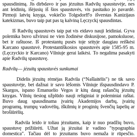
spausdinimą. Jis dirbdavo ir pas jėzuitus Radvilų spaustuvėje, nes
ant leidinių, išėjusių iš šios spaustuvės, vis pasitaiko jo pavardė.
Pirmoji latvių knyga, vokiečio Tolgsdorff'o išverstas Kanizijaus
katekizmas, buvo taip pat pas tą kalviną Lęczyckį spausdintas.
Iš Radvilų spaustuvės taip pat vis eidavo nauji leidiniai. Gyva
polemika buvo užvirusi ne vien žodinėse diskusijose, pamoksluose,
bet ir raštuose. Iš protestantų pusės toje srityje daugiau reiškėsi
Karcano spaustuvė. Protestantiškosios spaustuvės apie 1585-95 m.
(Lęczyckio ir Karcano) Vilniuje gerai laikėsi. To negalima pasakyti
apie Radvilų spaustuvę.
Radvilų
—
jėzuitų spaustuvės sunkumai
Didelis jėzuitų rėmėjas Radvila (“Našlaitėlis") ne tik savo
spaustuvėje, bet dažnai ir savo lėšomis Vilniuje išspausdindavo P.
Skargos, ispano Emanuelio Vegos ir kitų daug rašančių jėzuitų
knygas. Vilnių tiesiog užplūdo nauji religiniai ir poleminiai raštai.
Buvo daug spausdinama įvairių Akademijos darbų, įvairių
programų, trumpų vadovėlių, iškilmių ir proginių švenčių lapelių ar
brošiūrėlių.
Radvila leido ir toliau jėzuitams, kaip ir nuo pradžių buvo,
spaustuvę prižiūrėti. Užtat ją jėzuitai ir vadino "typographia
domestica". Tačiau dėl to jėzuitams buvo nemaža ir rūpesčio.