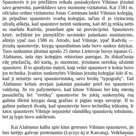
Spaustuvės ir jos priežiūros reikalu pasisakydavo Vilniaus jėzuitai
savo generolui, pareikšdavo savo nuomonę vizitatoriai. Kai 1581 m.
oficialus ordino vizitatorius Jonas Carminata lankė Vilniaus kolegiją,
jis pripažino spaustuvės svarbą kolegijai, tačiau iš jo vizitacinių
užrašų aiškėja, kad spaustuvė turinti sunkumų, kad dėl jų reikią tartis
su maršalu Radvila, pranešant apie tai provincijolui. Spaustuvės
krizė, nežiūrint jos pirmykščio savininko palankaus nusistatymo,
aštrėjo ypač nuo 1586 m. Atrodo, kad Vilniuje, ypač Radvilų —
jėzuitų spaustuvėje, knygų spausdinimas tada buvo sunkus dalykas.
Tuos sunkumus įdomiai aprašo 25 metus Lietuvoje buvęs ispanas G.
Alabianus, tada ėjęs kolegijos rektoriaus pareigas. Jis išskaičiuoja
eilę priežasčių, dėl kurių, jo nuomone, jėzuitams nereikią užsiimti
spaustuve. Iš to aprašymo matyti, kaip veikė spaustuvė ir kokia buvo
jos technika. Įvairios sunkenybės Vilniaus jėzuitų kolegijai kilo iš to,
kad ji neturėjo savų spaustuvininkų, savo brolių "typografų". Tad
Alabianus keliais atvejais įsakmiai pasisakė prieš tos spaustuvės
valdymą. Jis vis pažymėdavo, kad kitose Vilniaus bei kitų miestų
pasauliečių bei "eretikų" spaustuvėse be jokių sunkenybių esą
galima išleisti knygas daug gražiau ir pigiau negu savojoje. Iš to
galima padaryti išvadą, kad spaustuvėje buvo techniškų trūkumų. Ir
kitos spaustuvės Vilniuje nepasiekė olandiškų spaustuvių tobulumo,
bet jų lygis buvo aukštesnis.
Kai Alabianus kalba apie kitas geresnes Vilniaus spaustuves, jis
bus turėjęs galvoje protestantus (Lęczyc-kį ir Karcaną). Veikliausias