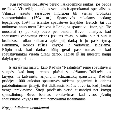
Kai radvilinė spaustuvė perėjo į Akademijos rankas, jos bėdos
nesiliovė. Vis reikėjo naudotis svetimais ir apmokamais specialistais.
Vilniaus jėzuitų sąrašuose figūruoja tik vienas broliukas
spaustuvininkas (1594 m.). Spaustuvės reikalams nedaug
tepagelbėjo 1594 m. išleistos spaustuvės taisyklės. Berods, tai bus
unikumas anuo metu Lietuvos ir Lenkijos spaustuvių istorijoje. Tie
nuostatai (8 punktai) buvo per bendri. Buvo numatyta, kad
spaustuvei vadovauja vienas jėzuitas tėvas, o šalia jo turi būti ir
broliukas. Toliau kalbama apie patį darbą ir jo paskirstymą.
Paminima, kokios rūšies knygos ir vadovėliai leidžiama.
Rūpinamasi, kad darbas būtų gerai paskirstomas ir kad
spaustuvininkai visada turėtų darbo. Tačiau iš šių nuostatų naujų
dalykų nepatiriame.
Iš aprašymų matyti, kaip Radvila "Našlaitėlis" rėmė spaustuvę ir
stengėsi, kad būtų atremtos plačiai skleidžiamos "užkrečiamos
knygos" iš kalvinistų, arijonų ir schizmatikų spaustuvių. Radvila
pridėjęs 1000 auksinų spaustuvės raidėms pagaminti ir kitiems
patobulinimams įtaisyti. Bet didžiausia kliūtis buvo ta, kad jėzuitai
vengė prekiavimo. Šitoji priežastis vertė sustabdyti net knygų
spausdinimą. Buvo iškeltas reikalavimas, kad visos jėzuitų
spausdintos knygos turi būti nemokamai išdalinamos.
Knygų dalinimas nemokamai