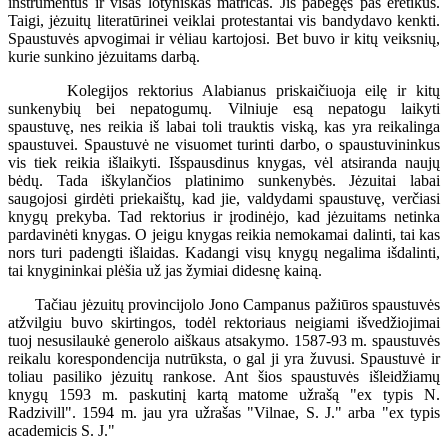
instrumentus ir visas lotyniškas matricas. Jis pabėgęs pas eretikus.
Taigi, jėzuitų literatūrinei veiklai protestantai vis bandydavo kenkti.
Spaustuvės apvogimai ir vėliau kartojosi. Bet buvo ir kitų veiksnių,
kurie sunkino jėzuitams darbą.
Kolegijos rektorius Alabianus priskaičiuoja eilę ir kitų
sunkenybių bei nepatogumų. Vilniuje esą nepatogu laikyti
spaustuvę, nes reikia iš labai toli trauktis viską, kas yra reikalinga
spaustuvei. Spaustuvė ne visuomet turinti darbo, o spaustuvininkus
vis tiek reikia išlaikyti. Išspausdinus knygas, vėl atsiranda naujų
bėdų. Tada iškylančios platinimo sunkenybės. Jėzuitai labai
saugojosi girdėti priekaištų, kad jie, valdydami spaustuvę, verčiasi
knygų prekyba. Tad rektorius ir įrodinėjo, kad jėzuitams netinka
pardavinėti knygas. O jeigu knygas reikia nemokamai dalinti, tai kas
nors turi padengti išlaidas. Kadangi visų knygų negalima išdalinti,
tai knygininkai plėšia už jas žymiai didesnę kainą.
Tačiau jėzuitų provincijolo Jono Campanus pažiūros spaustuvės
atžvilgiu buvo skirtingos, todėl rektoriaus neigiami išvedžiojimai
tuoj nesusilaukė generolo aiškaus atsakymo. 1587-93 m. spaustuvės
reikalu korespondencija nutrūksta, o gal ji yra žuvusi. Spaustuvė ir
toliau pasiliko jėzuitų rankose. Ant šios spaustuvės išleidžiamų
knygų 1593 m. paskutinį kartą matome užrašą "ex typis N.
Radzivill". 1594 m. jau yra užrašas "Vilnae, S. J." arba "ex typis
academicis S. J."