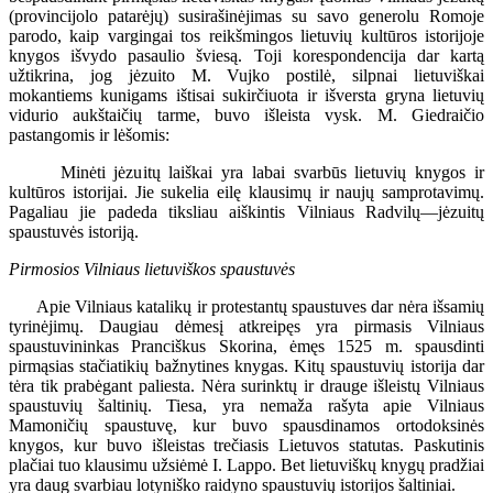
(provincijolo patarėjų) susirašinėjimas su savo generolu Romoje
parodo, kaip vargingai tos reikšmingos lietuvių kultūros istorijoje
knygos išvydo pasaulio šviesą. Toji korespondencija dar kartą
užtikrina, jog jėzuito M. Vujko postilė, silpnai lietuviškai
mokantiems kunigams ištisai sukirčiuota ir išversta gryna lietuvių
vidurio aukštaičių tarme, buvo išleista vysk. M. Giedraičio
pastangomis ir lėšomis:
Minėti jėzuitų laiškai yra labai svarbūs lietuvių knygos ir
kultūros istorijai. Jie sukelia eilę klausimų ir naujų samprotavimų.
Pagaliau jie padeda tiksliau aiškintis Vilniaus Radvilų—jėzuitų
spaustuvės istoriją.
Pirmosios Vilniaus lietuviškos spaustuvės
Apie Vilniaus katalikų ir protestantų spaustuves dar nėra išsamių
tyrinėjimų. Daugiau dėmesį atkreipęs yra pirmasis Vilniaus
spaustuvininkas Pranciškus Skorina, ėmęs 1525 m. spausdinti
pirmąsias stačiatikių bažnytines knygas. Kitų spaustuvių istorija dar
tėra tik prabėgant paliesta. Nėra surinktų ir drauge išleistų Vilniaus
spaustuvių šaltinių. Tiesa, yra nemaža rašyta apie Vilniaus
Mamoničių spaustuvę, kur buvo spausdinamos ortodoksinės
knygos, kur buvo išleistas trečiasis Lietuvos statutas. Paskutinis
plačiai tuo klausimu užsiėmė I. Lappo. Bet lietuviškų knygų pradžiai
yra daug svarbiau lotyniško raidyno spaustuvių istorijos šaltiniai.