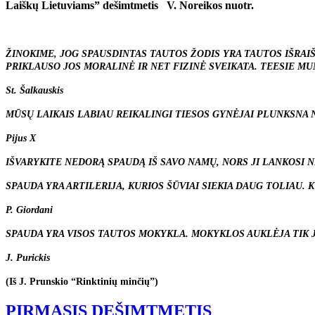
Laiškų Lietuviams” dešimtmetis V. Noreikos nuotr.
ŽINOKIME, JOG SPAUSDINTAS TAUTOS ŽODIS YRA TAUTOS IŠRAIŠ
PRIKLAUSO JOS MORALINĖ IR NET FIZINĖ SVEIKATA. TEESIE M
St. Šalkauskis
MŪSŲ LAIKAIS LABIAU REIKALINGI TIESOS GYNĖJAI PLUNKSNA 
Pijus X
IŠVARYKITE NEDORĄ SPAUDĄ IŠ SAVO NAMŲ, NORS JI LANKOSI NE
SPAUDA YRA ARTILERIJA, KURIOS ŠŪVIAI SIEKIA DAUG TOLIAU
P. Giordani
SPAUDA YRA VISOS TAUTOS MOKYKLA. MOKYKLOS AUKLĖJA TIK J
J. Purickis
(Iš J. Prunskio “Rinktinių minčių”)
PIRMASIS DEŠIMTMETIS