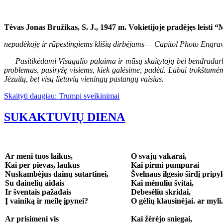
Tėvas Jonas Bružikas, S. J., 1947 m. Vokietijoje pradėjęs leisti 
nepadėkoję ir rūpestingiems klišių dirbėjams
—
Capitol Photo Engrav
Pasitikėdami Visagalio palaima ir mūsų skaitytojų bei bendradarbi
problemas, pasiryžę visiems, kiek galėsime, padėti. Labai trokštumėm,
Jėzuitų, bet visų lietuvių vieningų pastangų vaisius.
Skaityti daugiau: Trumpi sveikinimai
SUKAKTUVIŲ DIENA
Ar meni tuos laikus,
O svajų vakarai,
Kai per pievas, laukus
Kai pirmi pumpurai
Nuskambėjus dainų sutartinei,
Švelnaus ilgesio širdį pripy
Su dainelių aidais
Kai mėnuliu švitai,
Ir šventais pažadais
Debesėliu skridai,
Į vainiką ir meilę įpynei?
O gėlių klausinėjai. ar myli.
Ar prisimeni vis
Kai žėrėjo sniegai,