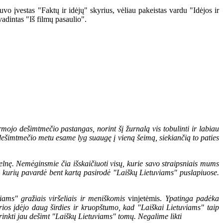
o įvestas "Faktų ir idėjų" skyrius, vėliau pakeistas vardu "Idėjos ir
vadintas "Iš filmų pasaulio".
rmojo dešimtmečio pastangas, norint šį žurnalą vis tobulinti ir labiau
dešimtmečio metu esame lyg suaugę į vieną šeimą, siekiančią to paties
pelnę. Nemėginsmie čia išskaičiuoti visų, kurie savo straipsniais mums
, kurių pavardė bent kartą pasirodė "Laiškų Lietuviams" puslapiuose.
iams" gražiais viršeliais ir meniškomis
vinjetėmis.
Ypatinga padėka
ios įdėjo daug širdies ir kruopštumo, kad "Laiškai Lietuviams" taip
rinkti jau dešimt "Laiškų Lietuviams" tomų. Negalime likti