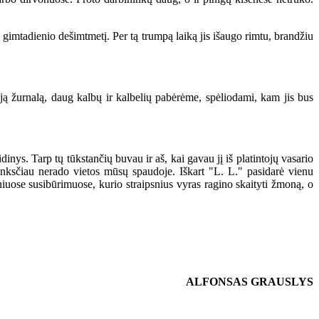
gimtadienio dešimtmetį. Per tą trumpą laiką jis išaugo rimtu, brandžiu
ą žurnalą, daug kalbų ir kalbelių pabėrėme, spėliodami, kam jis bus
ys. Tarp tų tūkstančių buvau ir aš, kai gavau jį iš platintojų vasario
anksčiau nerado vietos mūsų spaudoje. Iškart "L. L." pasidarė vienu
niuose susibūrimuose, kurio straipsnius vyras ragino skaityti žmoną, o
ALFONSAS GRAUSLYS