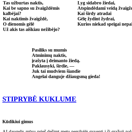
Tas užburtas naktis,
Lyg sidabro žiedai,
Kai be sapno su žvaigždėmis
Atspindėdami veidą žvaigž
kalbėjai?
Kai širdy atradai
Kai naktimis žvaigždė,
Gėlę žydint žydrai,
O dienomis gėlė
Kurios niekad speigai nepali
Už akis tas aiškiau nežibėjo?
Pasiliks su mumis
Atminimų naktis,
įrašyta į deimanto žiedą.
Paklausyki, širdie, —
Juk tai mudviem šiandie
Angelai danguje džiaugsmą gieda!
STIPRYBĖ KUKLUME
Kūdikiui gimus
AI daugelis mūsų prieš dešimt metų persikėlė gyventi į šį gražųjį pal