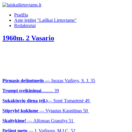
Pradžia
Apie leidinį "Laiškai Lietuviams"
Redaktoriai
1960m. 2 Vasario
Pirmasis dešimtmetis —
Juozas Vaišnys, S. J. 35
Trumpi sveikinimai
.......... 39
Sukaktuvių diena (eil.)
— Sonė Tomarienė 49
Stiprybė kuklume
— Vytautas Kasniūnas 50
Skaitykime!
— Alfonsas Grauslys 51
Dešimt metų
— J. Vaišnora, M.I.C. 52