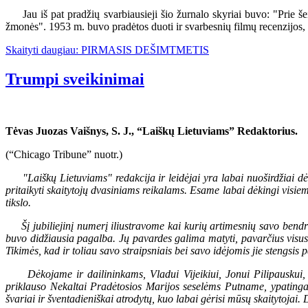
Jau iš pat pradžių svarbiausieji šio žurnalo skyriai buvo: "Prie šei
žmonės". 1953 m. buvo pradėtos duoti ir svarbesnių filmų recenzijos, iš
Skaityti daugiau: PIRMASIS DEŠIMTMETIS
Trumpi sveikinimai
Tėvas Juozas Vaišnys, S. J., “Laiškų Lietuviams” Redaktorius.
(“Chicago Tribune” nuotr.)
"Laiškų Lietuviams" redakcija ir leidėjai yra labai nuoširdžiai d
pritaikyti skaitytojų dvasiniams reikalams. Esame labai dėkingi visi
tikslo.
Šį jubiliejinį numerį iliustravome kai kurių artimesnių savo bendr
buvo didžiausia pagalba. Jų pavardes galima matyti, pavarčius visus
Tikimės, kad ir toliau savo straipsniais bei savo idėjomis jie stengsis 
Dėkojame ir dailininkams, Vladui Vijeikiui, Jonui Pilipauskui,
priklauso Nekaltai Pradėtosios Marijos seselėms Putname, ypatingai
švariai ir šventadieniškai atrodytų, kuo labai gėrisi mūsų skaitytoja