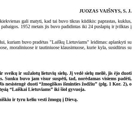
JUOZAS VAIŠNYS, S. J.
ienas gali matyti, kad tai buvo tikras kūdikis: paprastas, kuklus,
baigos. 1952 metais jis buvo padidintas iki 24 puslapių ir įvilktas į
slui, kuriam buvo pradėtas "Laiškų Lietuviams" leidimas: aplankyti su
iuose, moraliniuose ir tautiniuose klausimuose, kurie kyla, susidūrus su
veikų ir sužalotų lietuvių sielų. Jį vedė sielų meilė, jis ėjo duoti
mis. Sunku buvo jam visur suspėti, tad, norėdamas visiems padėti,
 Jis nesistengė duoti “žmogiškos išminties žodžiu” (plg. 1 Kor. 2), o
tęsią “Laiškai Lietuviams” iki šiol gyvuoja.
škiu ir tyru keliu vesti žmogų į Dievą.