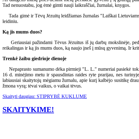
Tad nenuostabu, jog ėmė gimti nauji laikraščiai, žurnalai, knygos.
Tada gimė ir Tėvų Jėzuitų leidžiamas žurnalas "Laiškai Lietuviams", k
leidiniu.
Ką jis mums duos?
Geriausiai pažindami Tėvus Jėzuitus iš jų darbų mokslinėje, pedago
reikalingas ir ką jis mums duos, ką naujo įneš į mūsų gyvenimą. Ir krit
Trenkė žaibu giedrioje dienoje
Nepaprasto sumanumo dėka pirmieji "L. L." numeriai pasiekė tokį didel
16 d. minėjimo metu ir spausdintas raides ryte prarijau, nes turin
labiausiai skaitytojų mėgiamu žurnalu, apie kurį kalbėjo susitikę dra
žmona vyrą; tėvai vaikus, o vaikai tėvus.
Skaityti daugiau: STIPRYBĖ KUKLUME
SKAITYKIME!