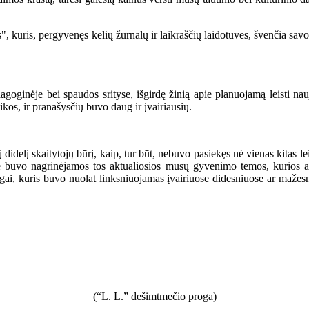
uris, pergyvenęs kelių žurnalų ir laikraščių laidotuves, švenčia savo 
ginėje bei spaudos srityse, išgirdę žinią apie planuojamą leisti nauj
ikos, ir pranašysčių buvo daug ir įvairiausių.
į skaitytojų būrį, kaip, tur būt, nebuvo pasiekęs nė vienas kitas leidin
yje buvo nagrinėjamos tos aktualiosios mūsų gyvenimo temos, kurios 
ugai, kuris buvo nuolat linksniuojamas įvairiuose didesniuose ar mažes
(“L. L.” dešimtmečio proga)