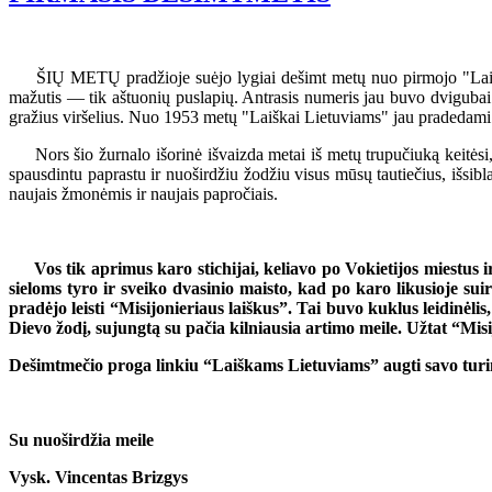
ŠIŲ METŲ pradžioje suėjo lygiai dešimt metų nuo pirmojo "Laiškų L
mažutis — tik aštuonių puslapių. Antrasis numeris jau buvo dvigubai 
gražius viršelius. Nuo 1953 metų "Laiškai Lietuviams" jau pradedami le
Nors šio žurnalo išorinė išvaizda metai iš metų trupučiuką keitėsi, 
spausdintu paprastu ir nuoširdžiu žodžiu visus mūsų tautiečius, išsibla
naujais žmonėmis ir naujais papročiais.
Vos tik aprimus karo stichijai, keliavo po Vokietijos miestus ir
sieloms tyro ir sveiko dvasinio maisto, kad po karo likusioje su
pradėjo leisti “Misijonieriaus laiškus”. Tai buvo kuklus leidinėlis,
Dievo žodį, sujungtą su pačia kilniausia artimo meile. Užtat “Misij
Dešimtmečio proga linkiu “Laiškams Lietuviams” augti savo turiniu
Su nuoširdžia meile
Vysk. Vincentas Brizgys