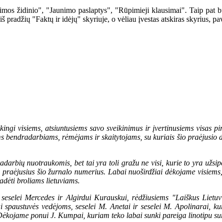
mos židinio", "Jaunimo paslaptys", "Rūpimieji klausimai". Taip pat buv
 pradžių "Faktų ir idėjų" skyriuje, o vėliau įvestas atskiras skyrius, pa
ėkingi visiems, atsiuntusiems savo sveikinimus ir įvertinusiems visas pi
ems bendradarbiams, rėmėjams ir skaitytojams, su kuriais šio praėjusio 
adarbių nuotraukomis, bet tai yra toli gražu ne visi, kurie to yra užsi
 praėjusius šio žurnalo numerius. Labai nuoširdžiai dėkojame visiems
padėti broliams lietuviams.
 seselei Mercedes ir Algirdui Kurauskui, rėdžiusiems "Laiškus Lietuv
 spaustuvės vedėjoms, seselei M. Anetai ir seselei M. Apolinarai, kur
i. Dėkojame ponui J. Kumpai, kuriam teko labai sunki pareiga linotipu su