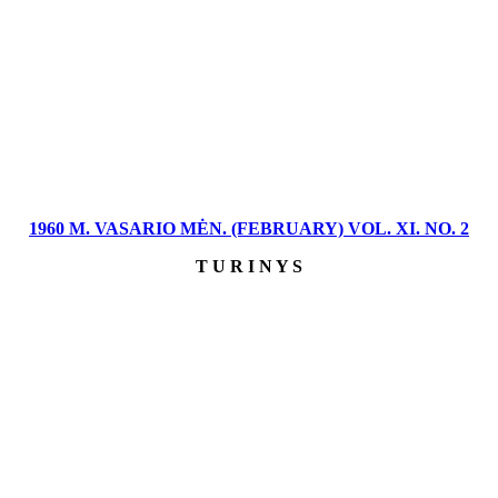
1960 M. VASARIO MĖN. (FEBRUARY) VOL. XI. NO. 2
T U R I N Y S