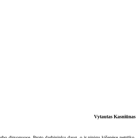
Vytautas Kasniūnas
darbo dirvonuose. Proto darbininkų daug, o ir pinigų kišenėse netrūko.