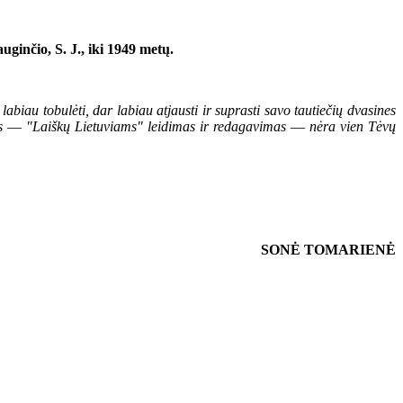
ginčio, S. J., iki 1949 metų.
biau tobulėti, dar labiau atjausti ir suprasti savo tautiečių dvasines
s
—
"Laiškų Lietuviams" leidimas ir redagavimas
—
nėra vien Tėvų
SONĖ TOMARIENĖ