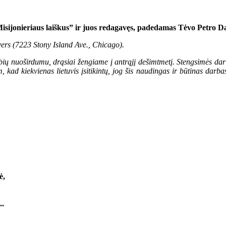
“Misijonieriaus laiškus” ir juos redagavęs, padedamas Tėvo Petro Dau
ers (7223 Stony Island Ave., Chicago).
ų nuoširdumu, drąsiai žengiame į antrąjį dešimtmetį. Stengsimės dar la
 kad kiekvienas lietuvis įsitikintų, jog šis naudingas ir būtinas darba
lė,
..