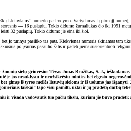
ietuviams" numerio pasirodymo. Vartydamas tą pirmąjį numerį, kiekv
storesnis — 16 puslapių. Tokio didumo žurnaliukas ėjo iki 1951 metų pa
isti 32 puslapių. Tokio didumo jie eina iki šiol.
bet jo turinys pasiliko tas pats. Kiekvienas numeris skiriamas tam tik
škiusius po įvairias pasaulio šalis ir padėti jiems susiorientuoti religin
 žmonių sielų griuvėsius Tėvas Jonas Bružikas, S. J., ieškodamas ir s
irutėje jos nesuklystu ir neužsikrėstų minties bei elgesio negerovė
 bet gimęs iš tyros meilės lietuvių sieloms ir iš uolumo jas išganyti.
onieriaus laiškai” tapo visu pamilti, užtai ir jų pradėtą darbą tebe
 ir visada vadovautis tuo pačiu tikslu, kuriam jie buvo pradėti: ai