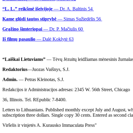
“L. L.” reikšmė išeivijoje
— Dr. A. Baltinis 54
Kame glūdi tautos stiprybė
— Simas Sužiedėlis 56
Grąžino šimteriopai
— Dr. P. Mačiulis 60
Iš filmų pasaulio
— Dalė Koklytė 63
“Laiškai Lietuviams”
— Tėvų Jėzuitų leidžiamas mėnesinis žurnalas
Redaktorius
—Juozas Vaišnys, S.J.
Admin.
— Petras Kleinotas, S.J.
Redakcijos ir Administracijos adresas: 2345 W. 56th Street, Chicago
36, Illinois. Tel. REpublic 7-8400.
Letters to Lithuanians. Published monthly except July and August, whe
subscription three dollars. Single copy 30 cents. Entered as second cl
Viršelis ir vinjetės A. Kurausko Immaculata Press"