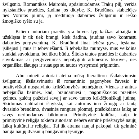
žvilgsnio. Romantikas Maironis, apdainuodamas Trakų pilį, verkia
nykstančios praeities, žadina jos didybę. K. Bradūnas, stabtelėjęs
ties Vorutos pilimi, ją medituoja dabarties žvilgsniu ir ieško
žmogiško ryšio su ja.
Kitiem autoriam praeitis yra buvus lyg kažkas atbaigta ir
užsklęsta ir tik tiek brangi, kiek žadina, jaudina savo kontrastu
dabarties pergyvenimą. K. Bradūnui jinai tebėra gyva, tęsiama,
įsiliejusi į mus ir tebeviešianti. Ji tebekalba mumyse, mus veikdina
sunkiai suvokiamu, bet tikru būdu. Šitoks tautos praeities ir dabarties
suvokimas ar pergyvenimas nepalyginti artimesnis tikrovei, nes
organiškai išaugęs ir suaugęs su tautos vystymosi prigimtim.
Abu minėti autoriai ateina mūsų literatūron išsilaisvinusiu
žvilgsniu; išsilaisvinusiu iš romantinio pagonybės žavesio ir
pozityviškai nuspalvinto krikščionybės nemėgimo. Vienas ir antras
nebejaučia baimės, kad, braudamiesi į pagoniškosios praeities
gelmes, galėtų pažeisti savąjį ar savo tautos krikščioniškąjį jutimą.
Skirtumas natūraliai išnyksta, kai autorius ima žmogų ar tautą
dvasinio brendimo, dvasinės rungties plotmėj, prašokdamas laiką ar
savęs neribodamas laikinumu. Primityvinė kultūra, kaip ir
primityvinė religija tokiem autoriam nebėra esminė prieštarybė naujų
laikų kultūrai ir religijai. Tai tik atrama naujai pakopai, tik gelminė
banga naujų dvasinių bangavimų tęsinyje.