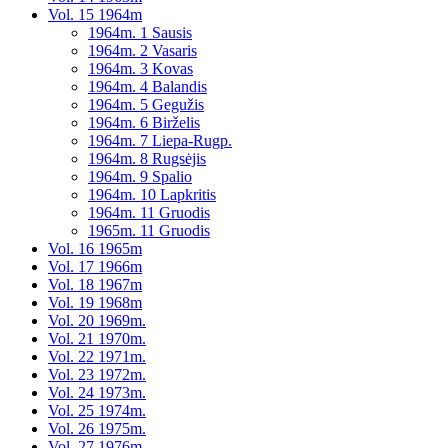
Vol. 15 1964m
1964m. 1 Sausis
1964m. 2 Vasaris
1964m. 3 Kovas
1964m. 4 Balandis
1964m. 5 Gegužis
1964m. 6 Birželis
1964m. 7 Liepa-Rugp.
1964m. 8 Rugsėjis
1964m. 9 Spalio
1964m. 10 Lapkritis
1964m. 11 Gruodis
1965m. 11 Gruodis
Vol. 16 1965m
Vol. 17 1966m
Vol. 18 1967m
Vol. 19 1968m
Vol. 20 1969m.
Vol. 21 1970m.
Vol. 22 1971m.
Vol. 23 1972m.
Vol. 24 1973m.
Vol. 25 1974m.
Vol. 26 1975m.
Vol. 27 1976m.