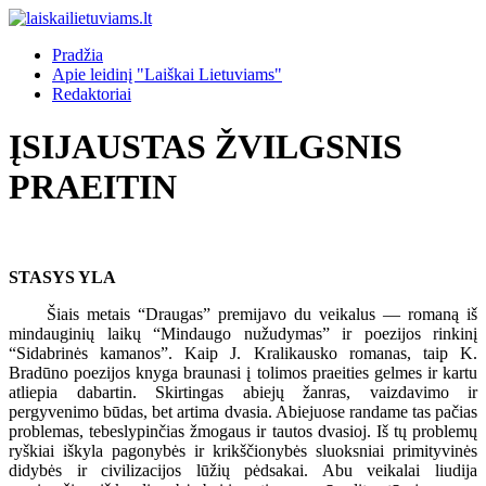
Pradžia
Apie leidinį "Laiškai Lietuviams"
Redaktoriai
ĮSIJAUSTAS ŽVILGSNIS
PRAEITIN
STASYS YLA
Šiais metais “Draugas” premijavo du veikalus — romaną iš
mindauginių laikų “Mindaugo nužudymas” ir poezijos rinkinį
“Sidabrinės kamanos”. Kaip J. Kralikausko romanas, taip K.
Bradūno poezijos knyga braunasi į tolimos praeities gelmes ir kartu
atliepia dabartin. Skirtingas abiejų žanras, vaizdavimo ir
pergyvenimo būdas, bet artima dvasia. Abiejuose randame tas pačias
problemas, tebeslypinčias žmogaus ir tautos dvasioj. Iš tų problemų
ryškiai iškyla pagonybės ir krikščionybės sluoksniai primityvinės
didybės ir civilizacijos lūžių pėdsakai. Abu veikalai liudija