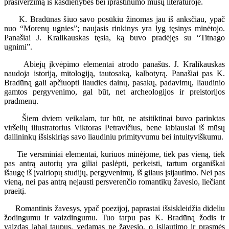
prasiveržimą iš kasdienybės bei iprastinumo mūsų literatūroje.
K. Bradūnas šiuo savo posūkiu žinomas jau iš anksčiau, ypač
nuo “Morenų ugnies”; naujasis rinkinys yra lyg tęsinys minėtojo.
Panašiai J. Kralikauskas tęsia, ką buvo pradėjęs su “Titnago
ugnimi”.
Abiejų įkvėpimo elementai atrodo panašūs. J. Kralikauskas
naudoja istoriją, mitologiją, tautosaką, kalbotyrą. Panašiai pas K.
Bradūną gali apčiuopti liaudies dainų, pasakų, padavimų, liaudinio
gamtos pergyvenimo, gal būt, net archeologijos ir preistorijos
pradmenų.
Šiem dviem veikalam, tur būt, ne atsitiktinai buvo parinktas
viršelių iliustratorius Viktoras Petravičius, bene labiausiai iš mūsų
dailininkų išsiskiriąs savo liaudiniu primityvumu bei intuityviškumu.
Tie versminiai elementai, kuriuos minėjome, tiek pas vieną, tiek
pas antrą autorių yra giliai paslėpti, perkeisti, tartum organiškai
išaugę iš įvairiopų studijų, pergyvenimų, iš gilaus įsijautimo. Nei pas
vieną, nei pas antrą nejausti persverenčio romantikų žavesio, liečiant
praeitį.
Romantinis žavesys, ypač poezijoj, paprastai išsiskleidžia dideliu
žodingumu ir vaizdingumu. Tuo tarpu pas K. Bradūną žodis ir
vaizdas labai taupus, vedamas ne žavesio, o įsijautimo ir prasmės