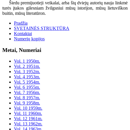
Šiedu premijuotieji veikalai, arba šių dviejų autorių nauja linkmė
turės įtakos gilesniam žvilgsniui mūsų istorijon, mūsų lietuviškon
buitin, mūsų literatūron.
Pradžia
SVETAINĖS STRUKTŪRA
Kontaktai
Numerių kopijos
Metai, Numeriai
Vol. 1 1950m.
Vol. 2 1951m.
Vol. 3 1952m.
Vol. 4 1953m.
Vol. 5 1954m.
Vol. 6 1955m.
Vol. 7 1956m.
Vol. 8 1957m.
Vol. 9 1958m.
Vol. 10 1959m.
Vol. 11 1960m.
Vol. 12 1961m.
Vol. 13 1962m.
Vol. 14 1963m