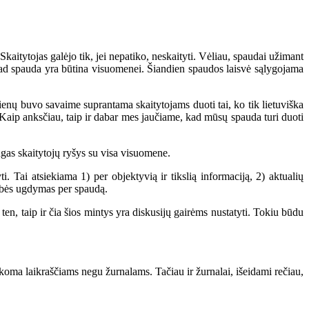
itytojas galėjo tik, jei nepatiko, neskaityti. Vėliau, spaudai užimant
, kad spauda yra būtina visuomenei. Šiandien spaudos laisvė sąlygojama
ienų buvo savaime suprantama skaitytojams duoti tai, ko tik lietuviška
ti. Kaip anksčiau, taip ir dabar mes jaučiame, kad mūsų spauda turi duoti
ngas skaitytojų ryšys su visa visuomene.
. Tai atsiekiama 1) per objektyvią ir tikslią informaciją, 2) aktualių
nybės ugdymas per spaudą.
en, taip ir čia šios mintys yra diskusijų gairėms nustatyti. Tokiu būdu
ikoma laikraščiams negu žurnalams. Tačiau ir žurnalai, išeidami rečiau,