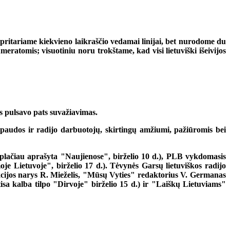
 pritariame kiekvieno laikraščio vedamai linijai, bet nurodome du
umeratomis; visuotiniu noru trokštame, kad visi lietuviški išeivijos
is pulsavo pats suvažiavimas.
paudos ir radijo darbuotojų, skirtingų amžiumi, pažiūromis bei
(plačiau aprašyta "Naujienose", birželio 10 d.), PLB vykdomasis
e Lietuvoje", birželio 17 d.). Tėvynės Garsų lietuviškos radijo
cijos narys R. Mieželis, "Mūsų Vyties" redaktorius V. Germanas
isa kalba tilpo "Dirvoje" birželio 15 d.) ir "Laiškų Lietuviams"