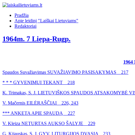
Pradžia
Apie leidinį "Laiškai Lietuviams"
Redaktoriai
1964m. 7 Liepa-Rugp.
1964
Spaudos Suvažiavimas SUVAŽIAVIMO PASISAKYMAS 217
* * * GYVENIMUI TEKANT 218
K. Trimakas, S. J. LIETUVIŠKOS SPAUDOS ATSAKOMYBĖ 
V. Mačernis EILĖRAŠČIAI 226, 243
*** ANKETA APIE SPAUDĄ 227
V. Kleiza NETURTAS AUKSO ŠALYJE 229
G. Kijauskas, S. J. GYV. LITURGIJOS DVASIA 233