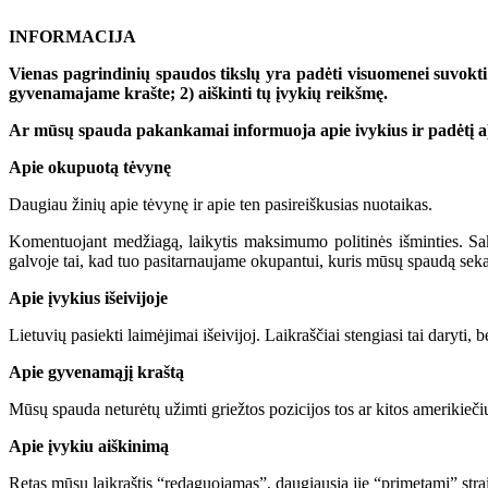
INFORMACIJA
Vienas pagrindinių spaudos tikslų yra padėti visuomenei suvokti d
gyvenamajame krašte; 2) aiškinti tų įvykių reikšmę.
Ar mūsų spauda pakankamai informuoja apie ivykius ir padėtį a) p
Apie okupuotą tėvynę
Daugiau žinių apie tėvynę ir apie ten pasireiškusias nuotaikas.
Komentuojant medžiagą, laikytis maksimumo politinės išminties. Sak
galvoje tai, kad tuo pasitarnaujame okupantui, kuris mūsų spaudą seka 
Apie įvykius išeivijoje
Lietuvių pasiekti laimėjimai išeivijoj. Laikraščiai stengiasi tai daryti, b
Apie gyvenamąjį kraštą
Mūsų spauda neturėtų užimti griežtos pozicijos tos ar kitos amerikiečių
Apie įvykiu aiškinimą
Retas mūsų laikraštis “redaguojamas”, daugiausia jie “primetami” stra