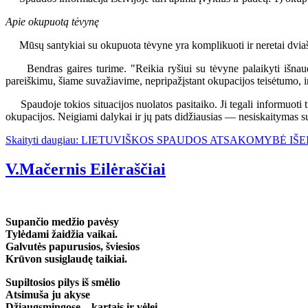
Apie okupuotą tėvynę
Mūsų santykiai su okupuota tėvyne yra komplikuoti ir neretai dviašmen
Bendras gaires turime. "Reikia ryšiui su tėvyne palaikyti išnaudo
pareiškimu, šiame suvažiavime, nepripažįstant okupacijos teisėtumo, ir 
Spaudoje tokios situacijos nuolatos pasitaiko. Ji tegali informuoti tik
okupacijos. Neigiami dalykai ir jų pats didžiausias — nesiskaitymas su ta
Skaityti daugiau: LIETUVIŠKOS SPAUDOS ATSAKOMYBĖ IŠ
V.Mačernis Eilėraščiai
Supančio medžio pavėsy
Tylėdami žaidžia vaikai.
Galvutės papurusios, šviesios
Krūvon susiglaudę taikiai.
Supiltosios pilys iš smėlio
Atsimuša ju akyse
Džiaugsmingose... kartais ir vėlei