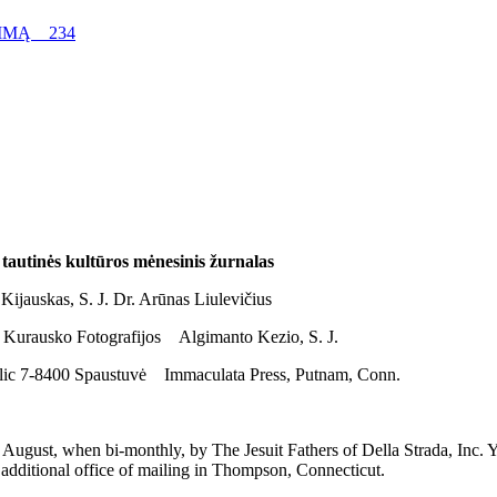
KIMĄ 234
utinės kultūros mėnesinis žurnalas
ijauskas, S. J. Dr. Arūnas Liulevičius
do Kurausko Fotografijos Algimanto Kezio, S. J.
ic 7-8400 Spaustuvė Immaculata Press, Putnam, Conn.
 when bi-monthly, by The Jesuit Fathers of Della Strada, Inc. Yearl
d additional office of mailing in Thompson, Connecticut.