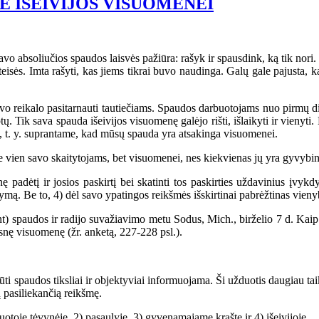
 IŠEIVIJOS VISUOMENEI
bsoliučios spaudos laisvės pažiūra: rašyk ir spausdink, ką tik nori. Ska
teisės. Imta rašyti, kas jiems tikrai buvo naudinga. Galų gale pajusta
gyvo reikalo pasitarnauti tautiečiams. Spaudos darbuotojams nuo pirmų d
rptų. Tik sava spauda išeivijos visuomenę galėjo rišti, išlaikyti ir vieny
ga, t. y. suprantame, kad mūsų spauda yra atsakinga visuomenei.
ne vien savo skaitytojams, bet visuomenei, nes kiekvienas jų yra gyvybi
dėtį ir josios paskirtį bei skatinti tos paskirties uždavinius įvykdyti
dymą. Be to, 4) dėl savo ypatingos reikšmės išskirtinai pabrėžtinas vie
) spaudos ir radijo suvažiavimo metu Sodus, Mich., birželio 7 d. Kaip t
snę visuomenę (žr. anketą, 227-228 psl.).
ti spaudos tiksliai ir objektyviai informuojama. Ši užduotis daugiau ta
 pasiliekančią reikšmę.
otoje tėvynėje, 2) pasaulyje, 3) gyvenamajame krašte ir 4) išeivijoje.