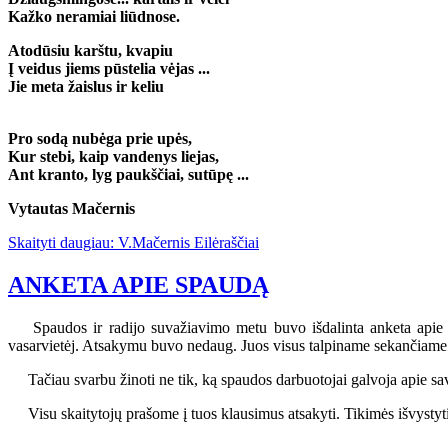
Kažko neramiai liūdnose.
Atodūsiu karštu, kvapiu
Į veidus jiems pūstelia vėjas ...
Jie meta žaislus ir keliu
Pro sodą nubėga prie upės,
Kur stebi, kaip vandenys liejas,
Ant kranto, lyg paukščiai, sutūpę ...
Vytautas Mačernis
Skaityti daugiau: V.Mačernis Eilėraščiai
ANKETA APIE SPAUDĄ
Spaudos ir radijo suvažiavimo metu buvo išdalinta anketa apie iše
vasarvietėj. Atsakymu buvo nedaug. Juos visus talpiname sekančiame
Tačiau svarbu žinoti ne tik, ką spaudos darbuotojai galvoja apie sa
Visu skaitytojų prašome į tuos klausimus atsakyti. Tikimės išvystyti p