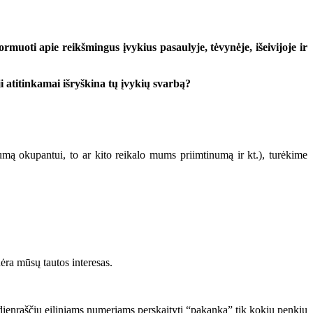
rmuoti apie reikšmingus įvykius pasaulyje, tėvynėje, išeivijoje ir
i atitinkamai išryškina tų įvykių svarbą?
mą okupantui, to ar kito reikalo mums priimtinumą ir kt.), turėkime
nėra mūsų tautos interesas.
 dienraščių eiliniams numeriams perskaityti “pakanka” tik kokių penkių