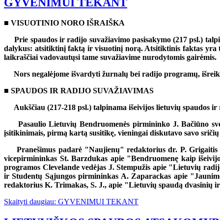
GYVENIMUI TEKANT
■ VISUOTINIO NORO IŠRAIŠKA
Prie spaudos ir radijo suvažiavimo pasisakymo (217 psl.) talp
dalykus: atsitiktinį faktą ir visuotinį norą. Atsitiktinis faktas y
laikraščiai vadovautųsi tame suvažiavime nurodytomis gairėmis.
Nors negalėjome išvardyti žurnalų bei radijo programų, išreikš
■ SPAUDOS IR RADIJO SUVAŽIAVIMAS
Aukščiau (217-218 psl.) talpinama išeivijos lietuvių spaudos 
Pasaulio Lietuvių Bendruomenės pirmininko J. Bačiūno sveč
įsitikinimais, pirmą kartą susitikę, vieningai diskutavo savo sriči
Pranešimus padarė "Naujienų" redaktorius dr. P. Grigaitis 
vicepirmininkas St. Barzdukas apie "Bendruomenę kaip išeivijos
programos Clevelande vedėjas J. Stempužis apie "Lietuvių radi
ir Studentų Sąjungos pirmininkas A. Zaparackas apie "Jaunimo ke
redaktorius K. Trimakas, S. J., apie "Lietuvių spaudą dvasinių i
Skaityti daugiau: GYVENIMUI TEKANT