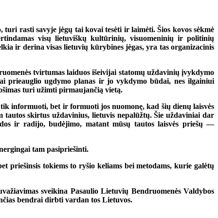
 rasti savyje jėgų tai kovai tesėti ir laimėti. Šios kovos sėkmė
rtindamas visų lietuviškų kultūrinių, visuomeninių ir politinių
a ir derina visas lietuvių kūrybines jėgas, yra tas organizacinis
endruomenės tvirtumas laiduos išeivijai statomų uždavinių įvykdymo
lai prieauglio ugdymo planas ir jo vykdymo būdai, nes ilgainiui
uošimas turi užimti pirmaujančią vietą.
tik informuoti, bet ir formuoti jos nuomonę, kad šių dienų laisvės
am
tautos skirtus uždavinius, lietuvis nepalūžtų. Šie uždaviniai dar
dos ir radijo, budėjimo, matant mūsų tautos laisvės priešų —
nergingai tam pasipriešinti.
, bet priešinsis tokiems to ryšio keliams bei metodams, kurie galėtų
 suvažiavimas sveikina Pasaulio Lietuvių Bendruomenės Valdybos
ančias bendrai dirbti vardan tos Lietuvos.