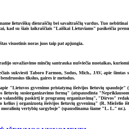
iname lietuviškų dienraščių bei savaitraščių vardus. Tuo nebūtinai
ra tai, kad su šiais laikraščiais "Laiškai Lietuviams" pasikeičia pren
tas visuotinis noras juos taip pat apjungia.
ir radijo suvažiavimo minčių santrauka nušviečia nuotaikas, kuriom
iais sukviesti Taboro Farmon, Sodus, Mich., JAV, apie šimtas s
ų bendruosius tikslus, gaires ir metodus.
apie "Lietuvos gyvenimo pristatymą išeivijos lietuvių spaudoje" 
 lietuvių susiorganizavimo formą" (atspausdinta "Nepriklausomoj
jo valandėlių paskirtį ir programų organizavimą", "Dirvos" redak
lius į organizuotą išeivijos lietuvių gyvenimą" (R. Mieželio išt
r moralinių vertybių sargyboje" (spausdinama šiame "L. L." nr.).