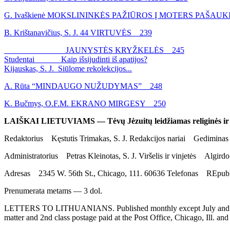
G. Ivaškienė MOKSLININKĖS PAŽIŪROS Į MOTERS PAŠAU
B. Krištanavičius, S. J. 44 VIRTUVĖS 239
JAUNYSTĖS KRYŽKELĖS 245
Studentai Kaip išsijudinti iš apatijos?
Kijauskas, S. J. Siūlome rekolekcijos...
A. Rūta “MINDAUGO NUŽUDYMAS” 248
K. Bučmys, O.F.M. EKRANO MIRGESY 250
LAIŠKAI LIETUVIAMS — Tėvų Jėzuitų leidžiamas religinės ir ta
Redaktorius Kęstutis Trimakas, S. J. Redakcijos nariai Gediminas K
Administratorius Petras Kleinotas, S. J. Viršelis ir vinjetės Algir
Adresas 2345 W. 56th St., Chicago, 111. 60636 Telefonas REpubl
Prenumerata metams — 3 dol.
LETTERS TO LITHUANIANS. Published monthly except July and August,
matter and 2nd class postage paid at the Post Office, Chicago, Ill. an