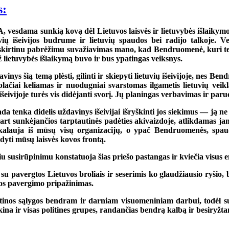
s:
ma sunkią kovą dėl Lietuvos laisvės ir lietuvybės išlaikymo, turi
vių išeivijos budrume ir lietuvių spaudos bei radijo talkoje. Ve
šskirtinu pabrėžimu suvažiavimas mano, kad Bendruomenė, kuri telki
ž lietuvybės išlaikymą buvo ir bus ypatingas veiksnys.
ys šią temą plėsti, gilinti ir skiepyti lietuvių išeivijoje, nes B
ačiai keliamas ir nuodugniai svarstomas ilgametis lietuvių veik
 išeivijoje turės vis didėjanti svorį. Jų planingas verbavimas ir par
 tenka didelis uždavinys išeivijai išryškinti jos siekimus — ją ne 
art sunkėjančios tarptautinės padėties akivaizdoje, atlikdamas j
ikalauja iš mūsų visų organizacijų, o ypač Bendruomenės, spau
yti mūsų laisvės kovos frontą.
u susirūpinimu konstatuoja šias priešo pastangas ir kviečia visus e
ks su pavergtos Lietuvos broliais ir seserimis ko glaudžiausio ryšio
vos pavergimo pripažinimas.
 būtinos sąlygos bendram ir darniam visuomeniniam darbui, todėl
ikina ir visas politines grupes, randančias bendrą kalbą ir besiryžt