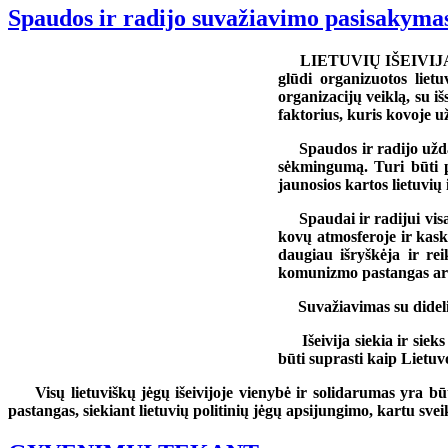
Spaudos ir radijo suvažiavimo pasisakyma
LIETUVIŲ IŠEIVIJA, vesda
glūdi organizuotos lietu
organizacijų veiklą, su i
faktorius, kuris kovoje u
Spaudos ir radijo uždavin
sėkmingumą. Turi būti pl
jaunosios kartos lietuvių
Spaudai ir radijui visada
kovų atmosferoje ir kask
daugiau išryškėja ir re
komunizmo pastangas ard
Suvažiavimas su dideli
Išeivija siekia ir sie
būti suprasti kaip Lietu
Visų lietuviškų jėgų išeivijoje vienybė ir solidarumas yra
pastangas, siekiant lietuvių politinių jėgų apsijungimo, kartu sve