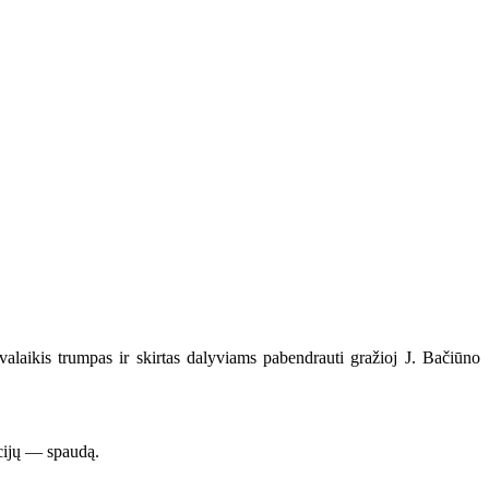
laikis trumpas ir skirtas dalyviams pabendrauti gražioj J. Bačiūno
ucijų — spaudą.