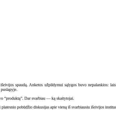
ivijos spaudą. Anketos užpildymui sąlygos buvo nepalankios: laisva
 puslapyje.
vo “produktą”. Dar svarbiau — ką skaitytojai.
latesnio pobūdžio diskusijas apie vieną iš svarbiausiu išeivijos instit