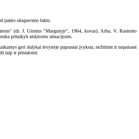
nti paties okupavimo fakto.
iems" (dr. J. Girnius "Margutyje", 1964, kovas). Arba, V. Rastenio
tenka pritaikyti atskiroms situacijoms.
aikantys geri dalykai tėvynėje paprastai įvyksta, nežiūrint ir nepaisant
i taip ir pristatomi.