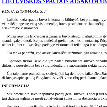
LIETUVIŠKOS SPAUDOS ATSAKOMYBĖ
KĘSTUTIS TRIMAKAS, S. J.
Laikais, kada spauda buvo laikoma ne būtinybė, bet prabanga, vyravo a
vis reikšmingesnę vietą visuomenėje, buvo pastebėtos ir skaitančiųjų 
atsakomybe visuomenei.
Mūsų išeivijos laikraščiai ir žurnalai buvo įsteigti ir išlaikomi iš 
spauda galėjo duoti. Be jos tautiečiai greitai pasimestų, nutaustų, išti
ne bet ką, bet tai, kas šioje padėtyje visuomenei reikalinga ir naudin
Čia tenka pabrėžti, kad atskiri laikraščiai ir žurnalai yra atsakingi 
Spaudos tikslas išeivijoje yra padėti visuomenei suvokti dabartinę pa
diskusijų puoselėjimą bei 3) individualių ir visuomeninių siekių nuro
Čia talpiname pranešimą, skaitytą (kai ką dėl riboto laiko išleidžiant
diskusijas apie spaudą iš įvykusio suvažiavimo ribų perkeliame į plate
INFORMACIJA
Visuomenė turi savo ir aplinkos padėtį gerai suvokti. Todėl ji turi bū
turi didesnę galimybę mesti apgalvotesnį žvilgsnį į prabėgančių įvykių
Spaudos informacija išeivijoje turi apimti įvykius ir padėtį: 1) okupu