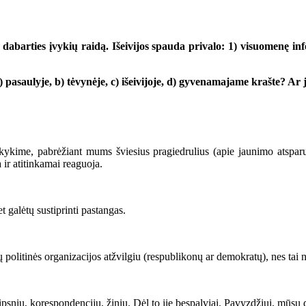
abarties įvykių raidą. Išeivijos spauda privalo: 1) visuomenę info
asaulyje, b) tėvynėje, c) išeivijoje, d) gyvenamajame krašte? Ar j
ykime, pabrėžiant mums šviesius pragiedrulius (apie jaunimo atsparu
ir atitinkamai reaguoja.
et galėtų sustiprinti pastangas.
 politinės organizacijos atžvilgiu (respublikonų ar demokratų), nes tai 
ipsnių, korespondencijų, žinių. Dėl to jie bespalviai. Pavyzdžiui, mūsų