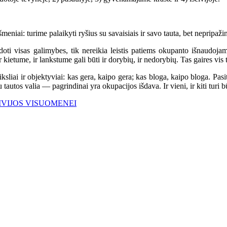
iai: turime palaikyti ryšius su savaisiais ir savo tauta, bet nepripaži
ti visas galimybes, tik nereikia leistis patiems okupanto išnaudojam
kietume, ir lankstume gali būti ir dorybių, ir nedorybių. Tas gaires vis 
sliai ir objektyviai: kas gera, kaipo gera; kas bloga, kaipo bloga. Pasit
utos valia — pagrindinai yra okupacijos išdava. Ir vieni, ir kiti turi būt
EIVIJOS VISUOMENEI