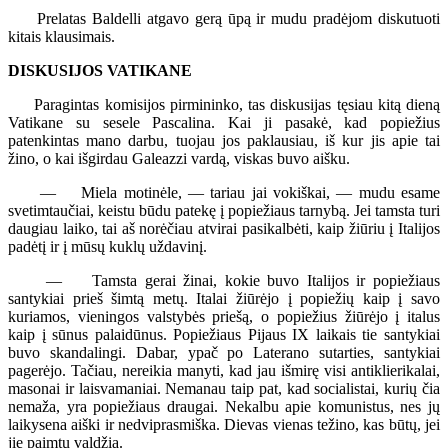
Prelatas Baldelli atgavo gerą ūpą ir mudu pradėjom diskutuoti
kitais klausimais.
DISKUSIJOS VATIKANE
Paragintas komisijos pirmininko, tas diskusijas tęsiau kitą dieną
Vatikane su sesele Pascalina. Kai ji pasakė, kad popiežius
patenkintas mano darbu, tuojau jos paklausiau, iš kur jis apie tai
žino, o kai išgirdau Galeazzi vardą, viskas buvo aišku.
— Miela motinėle, — tariau jai vokiškai, — mudu esame
svetimtaučiai, keistu būdu patekę į popiežiaus tarnybą. Jei tamsta turi
daugiau laiko, tai aš norėčiau atvirai pasikalbėti, kaip žiūriu į Italijos
padėtį ir į mūsų kuklų uždavinį.
— Tamsta gerai žinai, kokie buvo Italijos ir popiežiaus
santykiai prieš šimtą metų. Italai žiūrėjo į popiežių kaip į savo
kuriamos, vieningos valstybės priešą, o popiežius žiūrėjo į italus
kaip į sūnus palaidūnus. Popiežiaus Pijaus IX laikais tie santykiai
buvo skandalingi. Dabar, ypač po Laterano sutarties, santykiai
pagerėjo. Tačiau, nereikia manyti, kad jau išmirę visi antiklierikalai,
masonai ir laisvamaniai. Nemanau taip pat, kad socialistai, kurių čia
nemaža, yra popiežiaus draugai. Nekalbu apie komunistus, nes jų
laikysena aiški ir nedviprasmiška. Dievas vienas težino, kas būtų, jei
jie paimtų valdžią.