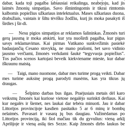
dabar, kada toji pagalba labiausiai reikalinga, neabejoju, kad jis
laimės žmonių simpatijas. Savo išmintingomis ir tikrai rimtomis
kalbomis popiežius užkariaus intelektualus. Mases užkariaus duona,
drabužiais, vaistais ir šiltu tėvišku žodžiu, kurį jis moka pasakyti iš
širdies į šir-di.
— Nesu pigios simpatijos ar reklamos šalininkas. Žmonės turi
gerą jausmą ir moka atskirti, kur yra nuoširdi pagalba, kur pigus
savęs reklamavimas. Kai pirmas Vatikano sunkvežimis pasiekė
badaujančią Cesano stovyklą, ne mano prašomi, bet savo vidinio
jausmo verčiami, žmonės verkdami šaukė “tegyvuoja popiežius”.
Tos pačios scenos kartojasi beveik kiekviename mieste, kur dabar
iškraunu maistą.
— Taigi, mano nuomone, dabar mes turime progą veikti. Dabar
mes turime auksinę progą parodyti masėms, kas yra tikras jų
draugas.
— Šelpimo darbas bus ilgas. Praėjusiais metais dėl karo
veiksmų žmonės kai kuriose vietose negalėjo surinkti derliaus. Kai
kur negalės ir šiemet, nes laukai dar tebėra minuoti. Jau ir dabar
Littorijos provincijoje kasdien pasitaiko 5 ar 6 minų ir bombų
nelaimės. Pavasari ir vasarą jų bus daugiau. Važinėdamas po
Littorijos provinciją, iki šiol mačiau tik du gyvulius: vieną arklį
Aprilijoje ir vieną asilą ties Sezze. Kaip žmonės dirbs laukus be