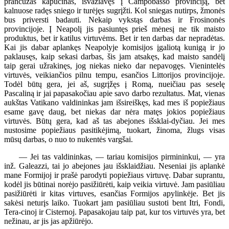
prancūzas kapucinas, išvažiavęs į Campobasso provinciją, bet
kalnuose radęs sniego ir turėjęs sugrįžti. Kol sniegas nutirps, žmonės
bus priversti badauti. Nekaip vykstąs darbas ir Frosinonės
provincijoje. Į Neapolį jis pasiuntęs prieš mėnesį ne tik maisto
produktus, bet ir katilus virtuvėms. Bet ir ten darbas dar nepradėtas.
Kai jis dabar aplankęs Neapolyje komisijos įgaliotą kunigą ir jo
paklausęs, kaip sekasi darbas, šis jam atsakęs, kad maisto sandėlį
taip gerai užrakinęs, jog niekas nieko dar nepavogęs. Vienintelės
virtuvės, veikiančios pilnu tempu, esančios Littorijos provincijoje.
Todėl būtų gera, jei aš, sugrįžęs į Romą, nueičiau pas seselę
Pascaliną ir jai papasakočiau apie savo darbo rezultatus. Mat, vienas
aukštas Vatikano valdininkas jam išsireiškęs, kad mes iš popiežiaus
esame gavę daug, bet niekas dar nėra matęs jokios popiežiaus
virtuvės. Būtų gera, kad aš tas abejones išsklai-dyčiau. Jei mes
nustosime popiežiaus pasitikėjimą, tuokart, žinoma, žlugs visas
mūsų darbas, o nuo to nukentės vargšai.
— Jei tas valdininkas, — tariau komisijos pirmininkui, — yra
inž. Galeazzi, tai jo abejones jau išsklaidžiau. Neseniai jis aplankė
mane Formijoj ir prašė parodyti popiežiaus virtuvę. Dabar suprantu,
kodėl jis būtinai norėjo pasižiūrėti, kaip veikia virtuvė. Jam pasiūliau
pasižiūrėti ir kitas virtuves, esančias Formijos apylinkėje. Bet jis
sakėsi neturįs laiko. Tuokart jam pasiūliau sustoti bent Itri, Fondi,
Tera-cinoj ir Cisternoj. Papasakojau taip pat, kur tos virtuvės yra, bet
nežinau, ar jis jas apžiūrėjo.