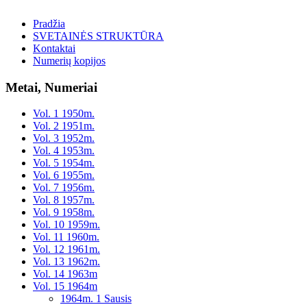
Pradžia
SVETAINĖS STRUKTŪRA
Kontaktai
Numerių kopijos
Metai, Numeriai
Vol. 1 1950m.
Vol. 2 1951m.
Vol. 3 1952m.
Vol. 4 1953m.
Vol. 5 1954m.
Vol. 6 1955m.
Vol. 7 1956m.
Vol. 8 1957m.
Vol. 9 1958m.
Vol. 10 1959m.
Vol. 11 1960m.
Vol. 12 1961m.
Vol. 13 1962m.
Vol. 14 1963m
Vol. 15 1964m
1964m. 1 Sausis