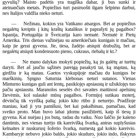
gyvulių? Maisto padėtis yra tragiška dabar, ji bus sunki ir
ateinančiais metais. Popiežius turi pasiruošti ilgam šelpimo darbui,
nes Italijos valdžia nieko neturi.
— Nežinau, kokios yra Vatikano atsargos. Bet ar popiežius
negalėtų kreiptis į kitų kraštų katalikus ir paprašyti jų pagalbos?
Ispanija, Portugalija ir Šveicarija karo nematė. Nematė ir Pietų
Amerika. Tris dienas važinėjau su amerikiečiais kunigais ir mačiau,
kaip jie gerai gyvena. Jie, tiesa, žadėjo atsiųsti drabužių, bet ar
negalėtų atsiųsti kondensuoto pieno, cukraus, riebalų ir kt.?
— Ne mano dalykas mokyti popiežių, ką jis galėtų ar turėtų
daryti. Bet aš jaučiu sąžinės pareigą pasakyti tai, ką mąstau, ką
girdžiu ir ką matau. Gaetos vyskupijoje mačiau du kunigus be
marškinių. Spigno Saturnia klebonas neturi sutanos. Vienas
Minturno kunigas guli ant lentų, pasiklojęs apsiaustą ir užsiklojęs tuo
pačiu apsiaustu. Maranolos seselės dvi savaites maitinosi apelsinų
žievėmis, kol sulaukė mūsų pagalbos. Formijoj sutikau moterį,
dėvinčią tik vyrišką paltą; jokio kito rūbo ji neturėjo. Pradžioje
maniau, kad ji yra pamišusi, bet kai pakalbinau, pamačiau, kad
sveiko proto. Man buvo labai įdomu pasižiūrėti, kaip iš tiesų ji
gyvena. Kai nuėjau į jos butą, radau du vaiku. Nuo šalčio jie kaleno
dantimis, nes vienas turėjo tik kareivišką švarką, antras suplyšusias
kelnaites ir nuskurusį šoferio švarką, numestą gal kokio kareivio.
Kambaryje nebuvo jokio baldo, jokio skuduro, jokio indo, išskyrus