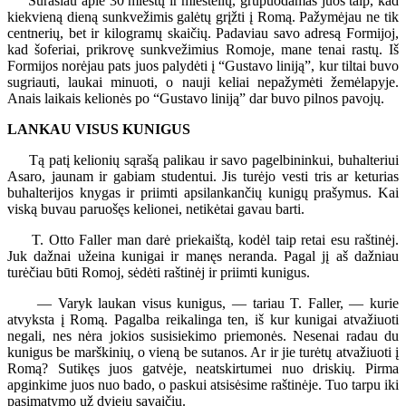
Surašiau apie 30 miestų ir miestelių, grupuodamas juos taip, kad
kiekvieną dieną sunkvežimis galėtų grįžti į Romą. Pažymėjau ne tik
centnerių, bet ir kilogramų skaičių. Padaviau savo adresą Formijoj,
kad šoferiai, prikrovę sunkvežimius Romoje, mane tenai rastų. Iš
Formijos norėjau pats juos palydėti į “Gustavo liniją”, kur tiltai buvo
sugriauti, laukai minuoti, o nauji keliai nepažymėti žemėlapyje.
Anais laikais kelionės po “Gustavo liniją” dar buvo pilnos pavojų.
LANKAU VISUS KUNIGUS
Tą patį kelionių sąrašą palikau ir savo pagelbininkui, buhalteriui
Asaro, jaunam ir gabiam studentui. Jis turėjo vesti tris ar keturias
buhalterijos knygas ir priimti apsilankančių kunigų prašymus. Kai
viską buvau paruošęs kelionei, netikėtai gavau barti.
T. Otto Faller man darė priekaištą, kodėl taip retai esu raštinėj.
Juk dažnai užeina kunigai ir manęs neranda. Pagal jį aš dažniau
turėčiau būti Romoj, sėdėti raštinėj ir priimti kunigus.
— Varyk laukan visus kunigus, — tariau T. Faller, — kurie
atvyksta į Romą. Pagalba reikalinga ten, iš kur kunigai atvažiuoti
negali, nes nėra jokios susisiekimo priemonės. Nesenai radau du
kunigus be marškinių, o vieną be sutanos. Ar ir jie turėtų atvažiuoti į
Romą? Sutikęs juos gatvėje, neatskirtumei nuo driskių. Pirma
apginkime juos nuo bado, o paskui atsisėsime raštinėje. Tuo tarpu iki
pasimatymo už dviejų savaičių.