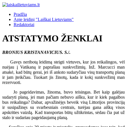
Pradžia
Apie leidinį "Laiškai Lietuviams"
Redaktoriai
ATSTATYMO ŽENKLAI
BRONIUS KRISTANAVICIUS. S.
/.
Gavęs neribotą leidimą steigti virtuves, kur jos reikalingos, vėl
nuėjau į Vatikaną ir paprašiau sunkvežimių. Inž. Marcucci man
atsakė, kad būtų gerai, jei iš anksto sudaryčiau visų transportų planą
ir jam įteikčiau. Tuokart jis žinotų, kada ir kokį sunkvežimį man
rezervuoti.
Jo pageidavimas, žinoma, buvo teisingas. Bet kaip galėjau
sudaryti planą, jei man pačiam nebuvo aišku, kur ir kiek pagalbos
bus reikalinga? Dabar, apvažinėjęs beveik visą Littorijos provinciją
ir susipažinęs su svarbesniais centrais, turėjau gana aiškų visos
apskrities vaizdą. Kad transportas būtų užtikrintas, sėdau čia pat už
stalo ir sudariau pageidaujamą planą.