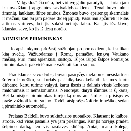
— “Valgyklos” čia nėra, bet virtuvę galiu parodyti, — tariau jam
ir nuvedžiau į apgriautos savivaldybos kiemą. Tenai buvo minia
žmonių, laukianti šiltos sriubos. Žmonės buvo apsirengę skarmalais
ir mačiau, kad tai jam padarė didelį įspūdį. Pasiūliau apžiūrėti ir kitas
artimas virtuves, bet jis sakėsi neturįs laiko. Kai jis išvažiavo,
klausiau save, ko jis iš tiesų norėjo.
KOMISIJOS PIRMININKAS
Jo apsilankymo priežastį sužinojau po poros dienų, kai sutikau
kitą svečią. Važiuodamas į Romą, pamačiau lengvą Vatikano
mašiną, kuri, mus aplenkusi, sustojo. Iš jos išlipo šalpos komisijos
pirmininkas ir pakvietė mane važiuoti kartu su juo.
Pradėdamas savo darbą, buvau pasiryžęs niekuomet nesiskirti su
šoferiu ir nešiku, su kuriais pasitaikydavo keliauti. Jei mes kartu
dirbame, kartu turime valgyti, kartu ilsėtis ir dalintis visais kelionės
malonumais ir nemalonumais. Nenorėjau daryti išimties ir šį kartą.
Bet komisijos pirmininkas turėjo ką nors ant širdies ir prisispyręs
prašė važiuoti kartu su juo. Todėl, atsiprašęs šoferio ir nešiko, sėdau
į pirmininko automobilį.
Prelatas Baldelli buvo sukiužusios nuotaikos. Klausant jo kalbos,
atrodė, kad visas pasaulis yra jam priešingas. Kur jis norėjęs pradėti
šelpimo darbą, ten vis rasdavęs kliūčių. Antai, mano kolega,