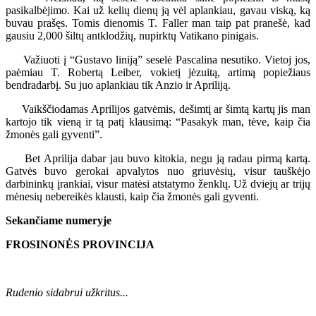
pasikalbėjimo. Kai už kelių dienų ją vėl aplankiau, gavau viską, ką
buvau prašęs. Tomis dienomis T. Faller man taip pat pranešė, kad
gausiu 2,000 šiltų antklodžių, nupirktų Vatikano pinigais.
Važiuoti į “Gustavo liniją” seselė Pascalina nesutiko. Vietoj jos,
paėmiau T. Robertą Leiber, vokietį jėzuitą, artimą popiežiaus
bendradarbį. Su juo aplankiau tik Anzio ir Apriliją.
Vaikščiodamas Aprilijos gatvėmis, dešimtį ar šimtą kartų jis man
kartojo tik vieną ir tą patį klausimą: “Pasakyk man, tėve, kaip čia
žmonės gali gyventi”.
Bet Aprilija dabar jau buvo kitokia, negu ją radau pirmą kartą.
Gatvės buvo gerokai apvalytos nuo griuvėsių, visur tauškėjo
darbininkų įrankiai, visur matėsi atstatymo ženklų. Už dviejų ar trijų
mėnesių nebereikės klausti, kaip čia žmonės gali gyventi.
Sekančiame numeryje
FROSINONĖS PROVINCIJA
Rudenio sidabrui užkritus...