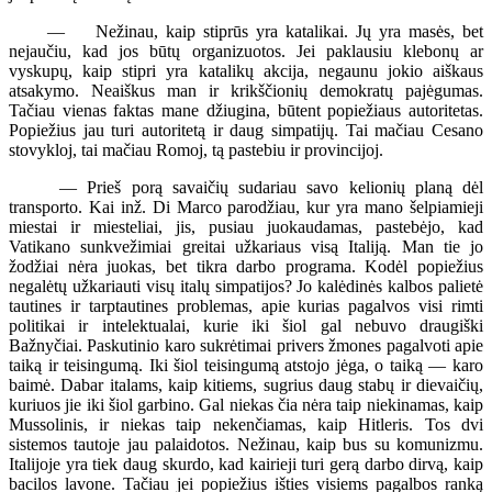
— Nežinau, kaip stiprūs yra katalikai. Jų yra masės, bet
nejaučiu, kad jos būtų organizuotos. Jei paklausiu klebonų ar
vyskupų, kaip stipri yra katalikų akcija, negaunu jokio aiškaus
atsakymo. Neaiškus man ir krikščionių demokratų pajėgumas.
Tačiau vienas faktas mane džiugina, būtent popiežiaus autoritetas.
Popiežius jau turi autoritetą ir daug simpatijų. Tai mačiau Cesano
stovykloj, tai mačiau Romoj, tą pastebiu ir provincijoj.
— Prieš porą savaičių sudariau savo kelionių planą dėl
transporto. Kai inž. Di Marco parodžiau, kur yra mano šelpiamieji
miestai ir miesteliai, jis, pusiau juokaudamas, pastebėjo, kad
Vatikano sunkvežimiai greitai užkariaus visą Italiją. Man tie jo
žodžiai nėra juokas, bet tikra darbo programa. Kodėl popiežius
negalėtų užkariauti visų italų simpatijos? Jo kalėdinės kalbos palietė
tautines ir tarptautines problemas, apie kurias pagalvos visi rimti
politikai ir intelektualai, kurie iki šiol gal nebuvo draugiški
Bažnyčiai. Paskutinio karo sukrėtimai privers žmones pagalvoti apie
taiką ir teisingumą. Iki šiol teisingumą atstojo jėga, o taiką — karo
baimė. Dabar italams, kaip kitiems, sugrius daug stabų ir dievaičių,
kuriuos jie iki šiol garbino. Gal niekas čia nėra taip niekinamas, kaip
Mussolinis, ir niekas taip nekenčiamas, kaip Hitleris. Tos dvi
sistemos tautoje jau palaidotos. Nežinau, kaip bus su komunizmu.
Italijoje yra tiek daug skurdo, kad kairieji turi gerą darbo dirvą, kaip
bacilos lavone. Tačiau jei popiežius išties visiems pagalbos ranką