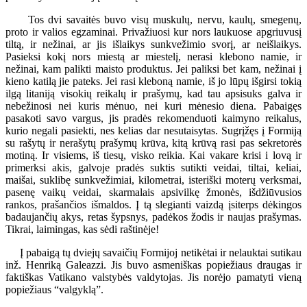
Tos dvi savaitės buvo visų muskulų, nervu, kaulų, smegenų,
proto ir valios egzaminai. Privažiuosi kur nors laukuose apgriuvusį
tiltą, ir nežinai, ar jis išlaikys sunkvežimio svorį, ar neišlaikys.
Pasieksi kokį nors miestą ar miestelį, nerasi klebono namie, ir
nežinai, kam palikti maisto produktus. Jei paliksi bet kam, nežinai į
kieno katilą jie pateks. Jei rasi kleboną namie, iš jo lūpų išgirsi tokią
ilgą litaniją visokių reikalų ir prašymų, kad tau apsisuks galva ir
nebežinosi nei kuris mėnuo, nei kuri mėnesio diena. Pabaigęs
pasakoti savo vargus, jis pradės rekomenduoti kaimyno reikalus,
kurio negali pasiekti, nes kelias dar nesutaisytas. Sugrįžęs į Formiją
su rašytų ir nerašytų prašymų krūva, kitą krūvą rasi pas sekretorės
motiną. Ir visiems, iš tiesų, visko reikia. Kai vakare krisi i lovą ir
primerksi akis, galvoje pradės suktis sutikti veidai, tiltai, keliai,
maišai, suklibę sunkvežimiai, kilometrai, isteriški moterų verksmai,
pasenę vaikų veidai, skarmalais apsivilkę žmonės, išdžiūvusios
rankos, prašančios išmaldos. Į tą slegianti vaizdą įsiterps dėkingos
badaujančių akys, retas šypsnys, padėkos žodis ir naujas prašymas.
Tikrai, laimingas, kas sėdi raštinėje!
Į pabaigą tų dviejų savaičių Formijoj netikėtai ir nelauktai sutikau
inž. Henriką Galeazzi. Jis buvo asmeniškas popiežiaus draugas ir
faktiškas Vatikano valstybės valdytojas. Jis norėjo pamatyti vieną
popiežiaus “valgyklą”.