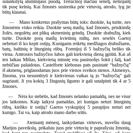
sulankstytą aluminijaus puodą. Terracinoj mačiau senelį, nešiojantį
tik pusę kelnių. Kai žmonės susirenka prie virtuvių, atrodo, lyg jie
būtų klaunai.
— Mano konkretus prašymas būtų toks: duokite, ką turite, nes
žmonėms visko reikia. Duokite senų maišų, kad žmonės, prisikimšę
žolės, negulėtų ant plikų akmeninių grindų. Duokite drabužių, kiek
turite. Duokite porą maišų kvietinių miltų, nes seselės Gaetoj
nebeturi iš ko kepti ostijų. Kunigams reikėtų medžiagos drabužiams,
batų, baltinių ir liturginių rūbų. Formijoj iš 5 bažnyčių beliko tik
viena. Antrosios bažnyčios lubos gali kiekvieną dieną įgriūti. Kai aš
ten laikau Mišias, kiekvieną minutę esu pasiruošęs šokti į šalį, kad
nebūčiau palaidotas. Castelforte klebonas pats pasistatė “bažnyčią”
iš akmenų, priglausdamas juos prie vienos sveikos sienos. Akmenys,
žinoma, yra nesumūryti ir kiekvienas vaikas tą jo “bažnyčią” gali
sugriauti. Ji yra kokių 3 žingsnių ilgumo ir gali sutalpinti tik 4 ar 5
žmones.
— Nėra ko stebėtis, kad žmonės nelanko pamaldų, nes ne visur
jos laikomos. Kaip laikysi pamaldas, jei kunigas neturi liturginių
rūbų, kieliko ir ostijų? Gaetos vyskupijoj 5 parapijos neturi net
kunigo. Tai va, kaip atrodo mano darbo sritis.
— Ateinantį mėnesį, lankydamas virtuves, nuvešiu daug
Marijos paveikslų, prikalsiu juos prie virtuvių ir paprašysiu žmonių,