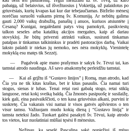
kad bent ten pasimelstų. Tegul meldžiasi už šv. Tėvą, už karo
pabaigą, už belaisvius, už išvežtuosius į Vokietiją, už palaidotus po
griuvėsiais, kurių kvapas kai kur dar tebejaučiamas. Birželio mėnesį
norėčiau suruošti vaikams pirmą šv. Komuniją. Ar nebūtų galima
gauti 2,000 vaikų drabužių, panašių į anuos, kuriuos atsiuntėte į
Cesaną? Kunigai, negalėdami patys visų pamokyti, pasikviestų
talkon seseles arba katalikų akcijos mergaites, kaip aš dariau
stovykloj. Jie būtų priversti atrinkti vaikus, susirasti tinkamas
patalpas ir tinkamus talkininkus ir pradėti pastoracijos darbą. Vaikai
laksto palaidi ir niekas jų nemoko, nes nėra mokyklų. Vienintelę
mokyklą esu matęs tik Sezzėj.
— Pagalvok apie mano prašymus ir sakyk šv. Tėvui tai, kas
tamstai atrodo naudinga. Aš savo atsakomybę perleidžiu tamstai.
— Kai aš grįžtu iš “Gustavo linijos” į Romą, man atrodo, kad
Čia yra ne tik kitas kraštas, bet ir kitas pasaulis. Čia namai turi
stogus, sienas ir lubas. Tenai retai rasi gabalą stogo, retai stiklą
languose, retai kokį sveiką baldą. Čia žmonės pasipuošę ir susilaižę,
kiek gali, eina pasivaikščioti, o ten kasa griuvėsius alkani, purvini ir
suskretę. Čia vakarais visi namai ir visos gatvės apšviestos o ten
visur tamsu. Važiuojam mudu kokią dieną į “Gustavo liniją” ir
tamsta neteksi žado. Tuokart galėsi pasakyti šv. Tėvui, kaip atrodo
tos vietos, kur nuolatiniai mūšiai tęsėsi 8 mėnesius.
Nežinau, ką seselė Pascalina sakė popiežiui iš mūsų