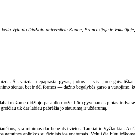
 Vytauto Didžiojo universitete Kaune, Prancūzijoje ir Vokietijoje, o
zdą. Šis vaizdas nepaprastai gyvas, judrus — visa jame gaivališkai ver
nimo sienas, bet ir dėl formos — dažno begalybės garso a vartojimo, ku
ai mažame didžiojo pasaulio ruože: būrų gyvenamas plotas ir dvaras, k
 greičiau tik dar labiau pabrėžia jo siaurumą ir uždarumą.
us, yra minimos dar bene dvi vietos: Taukiai ir Vyžlaukiai. Ar šios v
s gamtinės aplinkos su fiziniais jos ypatumais. Veltui čia būtų ieškoma