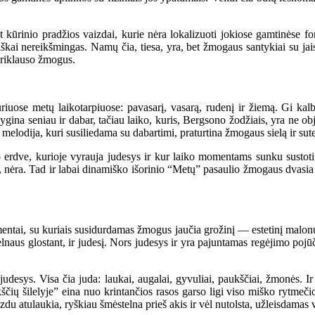
ūrinio pradžios vaizdai, kurie nėra lokalizuoti jokiose gamtinėse f
škai nereikšmingas. Namų čia, tiesa, yra, bet žmogaus santykiai su jais 
priklauso žmogus.
iuose metų laikotarpiuose: pavasarį, vasarą, rudenį ir žiemą. Gi ka
alygina seniau ir dabar, tačiau laiko, kuris, Bergsono žodžiais, yra ne 
lodija, kuri susiliedama su dabartimi, praturtina žmogaus sielą ir sutei
rdve, kurioje vyrauja judesys ir kur laiko momentams sunku sustoti. 
nėra. Tad ir labai dinamiško išorinio “Metų” pasaulio žmogaus dvasia nė
ai, su kuriais susidurdamas žmogus jaučia grožinį — estetinį malonumą.
lnaus glostant, ir judesį. Nors judesys ir yra pajuntamas regėjimo poj
ys. Visa čia juda: laukai, augalai, gyvuliai, paukščiai, žmonės. Ir 
ių šilelyje” eina nuo krintančios rasos garso ligi viso miško rytmeči
izdu atulaukia, ryškiau šmėstelna prieš akis ir vėl nutolsta, užleisdamas