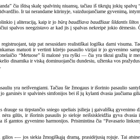
a” čia ištisą skalę spalvinių niuansų, tačiau iš tikrųjų jokių spalvų “
būdvardžio. Ir tai nerandame kūrinyje, vaizduojančiame gyvenimą, intymia
linkio į aliteraciją, kaip ir jo
būrą baudžiava baudžia
ar
šildantis šilto
aičiui spalvos neegzistavo ar kad jis į spalvas nekreipė jokio dėmesio. Č
istruojant, taip pat nesusidaro realistiškai logiška darni visuma. 
amas matuoti ir vertinti kūrėjo pasaulio vizijai ir jo gyvenimo sampra
Donelaičio “Metuose” ši malonė yra ryški — čia yra tikrai gražių ir m
kelio dinamika ir viską dominuojančiu dundesiu, užtenka vos pražydusias 
.
u yra neišvengiami. Tačiau šie žmogaus ir išorinio pasaulio santykiai n
 jo garsinės ir spalvinės simfonijos bei iš jų kylanti dvasia jaučiama gil
rauge su tirpstančio sniego upeliais įsilieja į gaivališką gyvenimo 
nėra gilūs, ir išorinis pasaulis jo sieloje neišsiskleidžia gyva dvasia
iria iš gamtos gyvenimo harmonijos. Prisimintina čia “Pavasario links
ilios -— jos siekia žmogiškąją dramą, prasidėjusią rojuje. Tai atsin