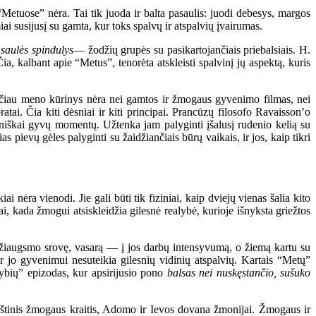
Metuose” nėra. Tai tik juoda ir balta pasaulis: juodi debesys, margos
i susijusį su gamta, kur toks spalvų ir atspalvių įvairumas.
s saulės spindulys
— žodžių grupės su pasikartojančiais priebalsiais. H.
ia, kalbant apie “Metus”, tenorėta atskleisti spalvinį jų aspektą, kuris
Tačiau meno kūrinys nėra nei gamtos ir žmogaus gyvenimo filmas, nei
tai. Čia kiti dėsniai ir kiti principai. Prancūzų filosofo Ravaisson’o
eniškai gyvų momentų. Užtenka jam palyginti įšalusį rudenio kelią su
pievų gėles palyginti su žaidžiančiais būrų vaikais, ir jos, kaip tikri
ėra vienodi. Jie gali būti tik fiziniai, kaip dviejų vienas šalia kito
iai, kada žmogui atsiskleidžia gilesnė realybė, kurioje išnyksta griežtos
džiaugsmo srovę, vasarą — į jos darbų intensyvumą, o žiemą kartu su
 ir jo gyvenimui nesuteikia gilesnių vidinių atspalvių. Kartais “Metų”
mybių” epizodas, kur apsirijusio pono
balsas nei nuskęstančio, sušuko
eštinis žmogaus kraitis, Adomo ir Ievos dovana žmonijai. Žmogaus ir