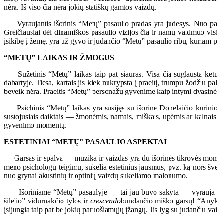
nėra. Iš viso čia nėra jokių statiškų gamtos vaizdų.
Vyraujantis išorinis “Metų” pasaulio pradas yra judesys. Nuo pat k
Greičiausiai dėl dinamiškos pasaulio vizijos čia ir namų vaidmuo visi
įsikibę į žemę, yra už gyvo ir judančio “Metų” pasaulio ribų, kuriam 
“METŲ” LAIKAS IR ŽMOGUS
Sužetinis “Metų” laikas taip pat siauras. Visa čia suglausta ketur
dabartyje. Tiesa, kartais jis kiek nukrypsta į praeitį, trumpu žodžiu p
beveik nėra. Praeitis “Metų” personažų gyvenime kaip intymi dvasinė me
Psichinis “Metų” laikas yra susijęs su išorine Donelaičio kūrinio e
sustojusiais daiktais — žmonėmis, namais, miškais, upėmis ar kalnais, 
gyvenimo momentų.
ESTETINIAI “METŲ” PASAULIO ASPEKTAI
Garsas ir spalva — muzika ir vaizdas yra du išorinės tikrovės moment
meno psichologų teigimu, sukelia estetinius jausmus, pvz. ką nors šve
nuo grynai akustinių ir optinių vaizdų sukeliamo malonumo.
Išoriniame “Metų” pasaulyje — tai jau buvo sakyta — vyrauja judes
šilelio” vidurnakčio tylos ir
crescendo
bundančio miško garsų! “Anykšč
įsijungia taip pat be jokių paruošiamųjų įžangų. Jis lyg su judančiu va