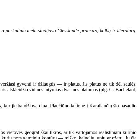
 paskutiniu metu studijavo Clev-lande prancūzų kalbą ir literatūrą.
žiasi gyventi ir džiaugtis — ir platus. Jis platus ne tik dėl saulės,
ris atskleidžia vidines intymias dvasines platumas (plg. G. Bachelard,
ur jie baudžiavą eina. Plaučiūno kelionė į Karaliaučių šio pasaulio
ietovės geografiškai tikros, ar tik vartojamos realistiniam kūrinio
 kurių nors gamtinių kontūrų — miško, kalnelių, upių ar ežerų. Jų čia