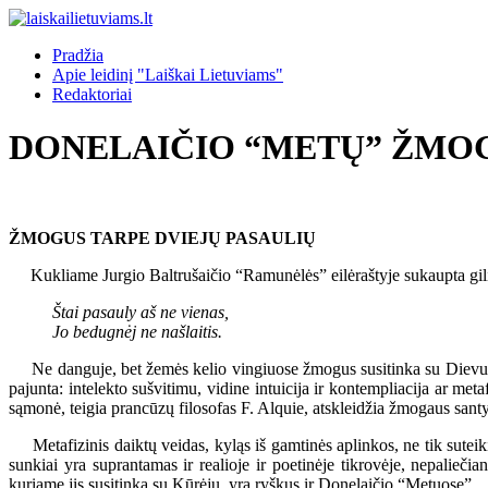
Pradžia
Apie leidinį "Laiškai Lietuviams"
Redaktoriai
DONELAIČIO “METŲ” ŽMOG
ŽMOGUS TARPE DVIEJŲ PASAULIŲ
Kukliame Jurgio Baltrušaičio “Ramunėlės” eilėraštyje sukaupta gili mi
Štai pasauly aš ne vienas,
Jo bedugnėj ne našlaitis.
Ne danguje, bet žemės kelio vingiuose žmogus susitinka su Dievu. Iš
pajunta: intelekto sušvitimu, vidine intuicija ir kontempliacija ar met
sąmonė, teigia prancūzų filosofas F. Alquie, atskleidžia žmogaus santy
Metafizinis daiktų veidas, kyląs iš gamtinės aplinkos, ne tik suteik
sunkiai yra suprantamas ir realioje ir poetinėje tikrovėje, nepaliečia
kuriame jis susitinka su Kūrėju, yra ryškus ir Donelaičio “Metuose”.