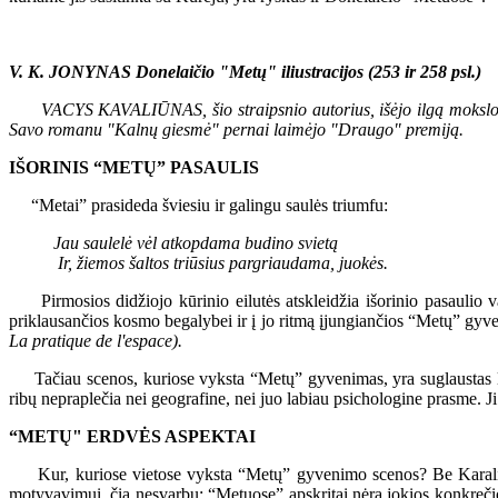
V. K. JONYNAS Donelaičio "Metų" iliustracijos (253 ir 258 psl.)
VACYS KAVALIŪNAS, šio straipsnio autorius, išėjo ilgą mokslo kelią
Savo romanu "Kalnų giesmė" pernai laimėjo "Draugo" premiją.
IŠORINIS “METŲ” PASAULIS
“Metai” prasideda šviesiu ir galingu saulės triumfu:
Jau saulelė vėl atkopdama budino svietą
Ir, žiemos šaltos triūsius pargriaudama, juokės.
Pirmosios didžiojo kūrinio eilutės atskleidžia išorinio pasaulio vai
priklausančios kosmo begalybei ir į jo ritmą įjungiančios “Metų” gyve
La pratique de l'espace).
Tačiau scenos, kuriose vyksta “Metų” gyvenimas, yra suglaustas lab
ribų nepraplečia nei geografine, nei juo labiau psichologine prasme. Ji
“METŲ" ERDVĖS ASPEKTAI
Kur, kuriose vietose vyksta “Metų” gyvenimo scenos? Be Karaliaučia
motyvavimui, čia nesvarbu: “Metuose” apskritai nėra jokios konkrečio