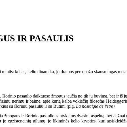
US IR PASAULIS
ntis: kelias, kelio dinamika, jo dramos personažo skausmingas metafizin
orinio pasaulio daiktuose žmogus jaučia ne tik jų buvimą, bet ir iš j
afiziniu nerimu ir baime, apie kurią kalba vokiečių filosofas Heideggeri
kius su išoriniu pasauliu ir su Būtimi (plg.
La nostalgie de l'ėtre).
ia žmogaus ir išorinio pasaulio santykiams dvasinį aspektą, bet dažnai 
nt jo egzistencinių gilumų, jo likiminės kelio krypties, kuri atsisklei