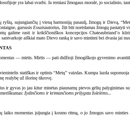
sofijoje yra labai svarbi. Ja remiasi žmogaus moralė, jo socialinio, taut
ryšių, sujungiančių į vieną harmoniją pasaulį, žmogų ir Dievą, “Metu
Montaigne, garsusis
Essais
autorius, žūt būt norėdamas žmogų pastatyti vi
entų galime rasti ir krikščioniškos koncepcijos Chateaubriand’o kū
santvarkoje aiškiai mato Dievo ranką ir savo mintimi bei dvasia jai nus
NTAS
entas — mirtis. Mirtis — pati didžioji žmogiškojo gyvenimo avantiūra i
nintelis statiškas ir optinis “Metų” vaizdas. Kumpa lazda suponuoja se
nę realybę už išorinę tikrovę.
ir gyvas jo jau kitur minėtas piaunamų pievos gėlių palyginimas su vai
femeriškumas:
žydinčioms ir krintančioms prilygsta žolelėms...
 laiko momentas įsijungia į kosmo ritmą, o jo žmogus savo minties ir