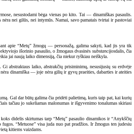
ormose, nesustodami bėga vienas po kito. Tai — dinamiškas pasaulis.
nėra nei gilūs, nei intymūs. Namai, savo pamatais tvirtai ir pastoviai
lbant apie “Metų” žmogų — personažą, galima sakyti, kad jis yra tik
objektyviojo išorinio pasaulio, o žmogaus dvasinės
substancijos
dalis, čia
kia jai naują laiko dimensiją, čia niekur ryškiau neiškyla.
Gi abstraktaus laiko, abstrakčių prisiminimų, nesusijusių su erdvėje
ra dinamiška — joje nėra gilių ir gyvų praeities, dabarties ir ateities
 Gal dar būtų galima čia pridėti palietimą, kuris taip pat, kai kurių
ūčiais tačiau jo sukeliamas malonumas ir išgyvenimo tonalumas skiriasi
koks didelis skirtumas tarp “Metų” pasaulio dinamikos ir “Anykščių
o fugos. “Metuose” visa juda nuo pat pradžios. Ir žmogus ten judesiu
 vietą kitiems vaizdams.