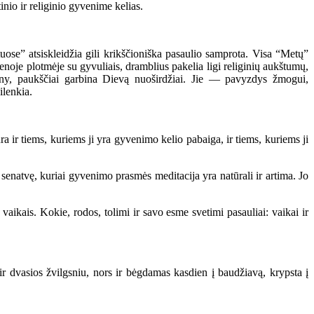
inio ir religinio gyvenime kelias.
ose” atsiskleidžia gili krikščioniška pasaulio samprota. Visa “Metų”
enoje plotmėje su gyvuliais, dramblius pakelia ligi religinių aukštumų,
riny, paukščiai garbina Dievą nuoširdžiai. Jie — pavyzdys žmogui,
ilenkia.
r tiems, kuriems ji yra gyvenimo kelio pabaiga, ir tiems, kuriems ji
natvę, kuriai gyvenimo prasmės meditacija yra natūrali ir artima. Jo
kais. Kokie, rodos, tolimi ir savo esme svetimi pasauliai: vaikai ir
 dvasios žvilgsniu, nors ir bėgdamas kasdien į baudžiavą, krypsta į