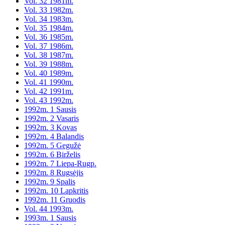
Vol. 32 1981m.
Vol. 33 1982m.
Vol. 34 1983m.
Vol. 35 1984m.
Vol. 36 1985m.
Vol. 37 1986m.
Vol. 38 1987m.
Vol. 39 1988m.
Vol. 40 1989m.
Vol. 41 1990m.
Vol. 42 1991m.
Vol. 43 1992m.
1992m. 1 Sausis
1992m. 2 Vasaris
1992m. 3 Kovas
1992m. 4 Balandis
1992m. 5 Gegužė
1992m. 6 Birželis
1992m. 7 Liepa-Rugp.
1992m. 8 Rugsėjis
1992m. 9 Spalis
1992m. 10 Lapkritis
1992m. 11 Gruodis
Vol. 44 1993m.
1993m. 1 Sausis