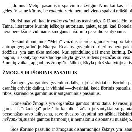
Įdomus “Metų” pasaulis ir spalviniu atžvilgiu. Nors kai kas ir “rand
gėlės. Visame kūriny, be
rudenio rudo,
nėra nei vieno spalvai reikšti 
Norisi manyti, kad ir
rudas ruduo
bus teatsiradęs iš Donelaičio po
Taine, literatūros kūrinių ieškojęs autoriaus, galėtų teigti, kad Donel
nėra bereikšmis vidiniams žmogaus ir išorinio pasaulio santykiams.
Sekant dinaminius “Metų” vaizdus iš arčiau, juos vieną po kito reg
antropogeografinė jo iškarpa. Realaus gyvenimo kriterijus nėra pakank
žodžiais, yra tam tikra malonė, kuri spinduliuoja iš meno kūrinių. 
būgnu, ir skaitytojo vaizduotėje iškyla gyvas rudens peizažas su viso 
žmonių vaikai, apgaubtos žmogiška šilima, iškyla prieš skaitytojo akis
ŽMOGUS IR IŠORINIS PASAULIS
Žmogus yra gamtos gyvenimo dalis, ir jo santykiai su išoriniu pasauli
esančių erdvėje daiktų, ir vidiniai —-dvasiniai, kada išorinis pasaulis,
ribos, skiriančios gamtinius ir antgamtinius pasaulius.
Donelaičio žmogus yra organiška gamtos ritmo dalis. Pavasarį jis d
gamta jis “užmiega” prie šilto kakalio. Tačiau jo santykiai su gamta 
personažas savo laikysena, savo dvasios kryptimi net aiškiai išsisk
nešvankiai,
suardė gamtos harmoniją ir nemaloniu disonansu nuaidėjo.
Šios išorinio pasaulio ir žmogaus disharmonijos šaknys yra labai g