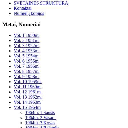
SVETAINĖS STRUKTŪRA
Kontaktai
Numerių kopijos
Metai, Numeriai
Vol. 1 1950m.
Vol. 2 1951m.
Vol. 3 1952m.
Vol. 4 1953m.
Vol. 5 1954m.
Vol. 6 1955m.
Vol. 7 1956m.
Vol. 8 1957m.
Vol. 9 1958m.
Vol. 10 1959m.
Vol. 11 1960m.
Vol. 12 1961m.
Vol. 13 1962m.
Vol. 14 1963m
Vol. 15 1964m
1964m. 1 Sausis
1964m. 2 Vasaris
1964m. 3 Kovas
1964m. 4 Balandis