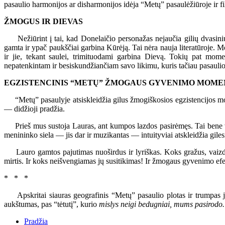
pasaulio harmonijos ar disharmonijos idėja “Metų” pasaulėžiūroje ir filo
ŽMOGUS IR DIEVAS
Nežiūrint į tai, kad Donelaičio personažas nejaučia gilių dvasinių 
gamta ir ypač paukščiai garbina Kūrėją. Tai nėra nauja literatūroje. 
ir jie, tekant saulei, trimituodami garbina Dievą. Tokių pat mom
nepatenkintam ir besiskundžiančiam savo likimu, kuris tačiau pasaulio 
EGZISTENCINIS “METŲ” ŽMOGAUS GYVENIMO MOME
“Metų” pasaulyje atsiskleidžia gilus žmogiškosios egzistencijos mom
— didžioji pradžia.
Prieš mus sustoja Lauras, ant kumpos lazdos pasirėmęs. Tai bene vie
menininko siela — jis dar ir muzikantas — intuityviai atskleidžia giles
Lauro gamtos pajutimas nuoširdus ir lyriškas. Koks gražus, vaizdus 
mirtis. Ir koks neišvengiamas jų susitikimas! Ir žmogaus gyvenimo e
* * *
Apskritai siauras geografinis “Metų” pasaulio plotas ir trumpas jų
aukštumas, pas “tėtutį”, kurio
mislys neigi bedugniai, mums pasirodo.
Pradžia