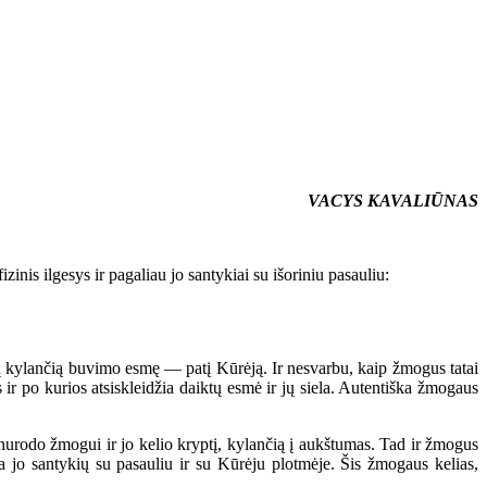
VACYS KAVALIŪNAS
is ilgesys ir pagaliau jo santykiai su išoriniu pasauliu:
ų kylančią buvimo esmę — patį Kūrėją. Ir nesvarbu, kaip žmogus tatai
s ir po kurios atsiskleidžia daiktų esmė ir jų siela. Autentiška žmogaus
nurodo žmogui ir jo kelio kryptį, kylančią į aukštumas. Tad ir žmogus
džia jo santykių su pasauliu ir su Kūrėju plotmėje. Šis žmogaus kelias,