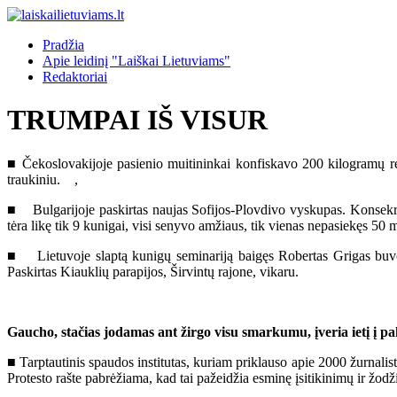
Pradžia
Apie leidinį "Laiškai Lietuviams"
Redaktoriai
TRUMPAI IŠ VISUR
■ Čekoslovakijoje pasienio muitininkai konfiskavo 200 kilogramų rel
traukiniu. ,
■ Bulgarijoje paskirtas naujas Sofijos-Plovdivo vyskupas. Konsekraci
tėra likę tik 9 kunigai, visi senyvo amžiaus, tik vienas nepasiekęs 50 
■ Lietuvoje slaptą kunigų seminariją baigęs Robertas Grigas buvo 
Paskirtas Kiauklių parapijos, Širvintų rajone, vikaru.
Gaucho, stačias jodamas ant žirgo visu smarkumu, įveria ietį į pa
■ Tarptautinis spaudos institutas, kuriam priklauso apie 2000 žurnalist
Protesto rašte pabrėžiama, kad tai pažeidžia esminę įsitikinimų ir žodž