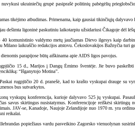
vykusi ukrainiečių grupė pasiprašė politinių pabėgėlių prieglobsčio A
iamas tikėjimo atbudimas. Primenama, kaip gausiai tikinčiųjų dalyvavo 
 dešimta ligoninė paskutiniu laikotarpiu užsidariusi Čikagoje dėl lėšų
komunistinio valdymo metų jaučiamas Dievo ilgesys kaip darbininkijo
 su Milano laikraščio redakcijos atstovu. Čekoslovakijos Bažnyčia turi ge
dienomis parapijose būtų aiškinama apie AIDS ligos pavojus.
gpjūčio 15 d., Marijos į Dangų Ėmimo šventėje. Jie buvo paskelbti
 encikliką: “Išganytojo Motina”.
askai rugpjūčio 20 d. pranešė, kad to krašto vyskupai drauge su vyri
kmenos bus sutvarkytos.
onų vyskupų konferencija, kurioje dalyvavo 525 jų vyskupai. Pasaul
nčias savus skirtingus nusistatymus. Konferencijoje reiškėsi skirtingų
simais. JAV-se, Kanadoje, Naujoje Zelandijoje nuo 1970 m. yra ordinu
i reikalai.
lebrandas popiežiaus vardu pasveikino Zagorsko vienuolynan susirinku