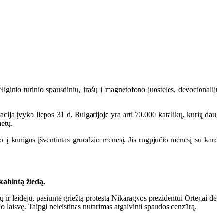
iginio turinio spausdinių, įrašų į magnetofono juosteles, devocionalij
ja įvyko liepos 31 d. Bulgarijoje yra arti 70.000 katalikų, kurių daug
metų.
į kunigus įšventintas gruodžio mėnesį. Jis rugpjūčio mėnesį su kardi
kabintą žiedą.
ų ir leidėjų, pasiuntė griežtą protestą Nikaragvos prezidentui Ortegai dėl
io laisvę. Taipgi neleistinas nutarimas atgaivinti spaudos cenzūrą.