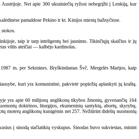
ustrijoje. Net apie 300 ukrainiečių ryžosi nebegrįžti į Lenkiją, kur
kalėdinėse pamaldose Pekino ir kt. Kinijos miestų bažnyčiose.
 stokos.
je, taip ir tarp inteligentų bei jaunimo. Tikinčiųjų skaičius ir jų
ras viltis ateičiai — kalbėjo kardinolas.
 1987 m. per Sekmines. Išryškindamas Švč. Mergelės Marijos, kaip
ausybe, kuri yra komunistinė, pakvietė popiežių aplankyti jų kraštą.
yje yra apie 60 milijonų anglikonų tikybos žmonių, gyvenančių 164
 nuomonių doktrinos, liturgijos, ekumeninių santykių, abortų, skyrybų,
otų moterų anglikonų kunigėmis net 257. Nežiūrint didelių nuomonių
sius į sinodą stačiatikių vyskupus. Sinodas buvo sukviestas, minint