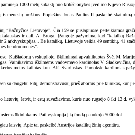
į” paminėjo 1000 metų sukaktį nuo krikščionybės įvedimo Kijevo Rusioje
 mėnesių amžiaus. Popiežius Jonas Paulius II paskelbė skatinimą dau
inį “Bažnyčios Lietuvoje”. Čia 159-se puslapiuose perteikiamos gražia
akalauskas ir dail. A. Broga. Įžangoje pažymima, kad “katalikų Bažny
ir 2 arkivyskupijas... Be katalikų, Lietuvoje veikia 49 sentikių, 41 sta
iginės bendruomenės”.
se, Kaišiadorių vyskupijoje, iškilmingai apvainikuotas Švč. M. Marij
ingas. Vainikavimo iškilmėms vadovmavo kardinolas V. Sladkevičius, dal
nkerius metus kalintas kun. Alf. Svarinskas. Pamoksle kardinolas pažy
su daugeliu kitų, demonstravusių prieš abortus prie klinikos, kur jie
ietuvių, latvių ir estų suvažiavime, kuris nuo rugsėjo 8 iki 13 d. vy
usiems ūkininkams. Pati vyskupija į tą fondą paaukojo 5000 dol.
u laisvių. Apie tai paskelbė Austrijos katalikų žinių agentūra.