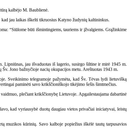
atūrą kalbėjo M. Baublienė.
ad jau laikas iškelti tikruosius Katyno žudynių kaltininkus.
ma: “Siūlome būti išmintingiems, tauriems ir įžvalgiems. Grąžinkime
ipniūnas, jau išvaduotas iš lagerio, susirgo šiltine ir mirė 1945 m.
tų Šv. Jono bažnyčioje nacių okupacijos metu. Areštuotas 1943 m.
oje. Sveikinimo telegramoje pažymėta, kad Šv. Tėvas lydi lietuvišką
ertingai paminėti savo krikščioniškojo tikėjimo šešis šimtmečius.
jų vaidmuo, plečiant krikščionybę Lietuvoje. Apgailestaujama dabartinė
o, kad vyriausybė duotų daugiau vietos privačiai iniciatyvai, leistų
ą muzikos kūrinių. Savo kalboje popiežius iškėlė tautų tarpusavios