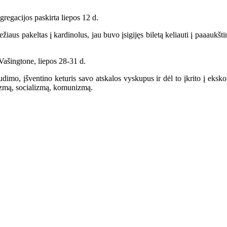
egacijos paskirta liepos 12 d.
us pakeltas į kardinolus, jau buvo įsigijęs biletą keliauti į paaaukšti
Vašingtone, liepos 28-31 d.
imo, įšventino keturis savo atskalos vyskupus ir dėl to įkrito į ekskom
lizmą, socializmą, komunizmą.