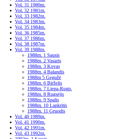
Vol. 31 1980m.
Vol. 32 1981m.
Vol. 33 1982m.
Vol. 34 1983m.
Vol. 35 1984m.
Vol. 36 1985m.
Vol. 37 1986m.
Vol. 38 1987m.
Vol. 39 1988m.
1988m. 1 Sausis
1988m. 2 Vasaris
1988m. 3 Kovas
1988m. 4 Balandis
1988m 5 Gegužė
1988m. 6 Birželis
1988m. 7 Liepa-Rugp.
1988m. 8 Rugsėjis
1988m. 9 Spalis
1988m. 10 Lapkritis
1988m. 11 Gruodis
Vol. 40 1989m.
Vol. 41 1990m.
Vol. 42 1991m.
Vol. 43 1992m.
1992m. 1 Sausis