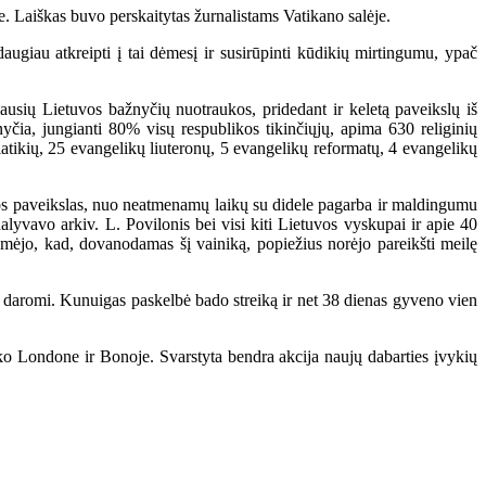
. Laiškas buvo perskaitytas žurnalistams Vatikano salėje.
giau atkreipti į tai dėmesį ir susirūpinti kūdikių mirtingumu, ypač
usių Lietuvos bažnyčių nuotraukos, pridedant ir keletą paveikslų iš
čia, jungianti 80% visų respublikos tikinčiųjų, apima 630 religinių
čiatikių, 25 evangelikų liuteronų, 5 evangelikų reformatų, 4 evangelikų
os paveikslas, nuo neatmenamų laikų su didele pagarba ir maldingumu
yvavo arkiv. L. Povilonis bei visi kiti Lietuvos vyskupai ir apie 40
mėjo, kad, dovanodamas šį vainiką, popiežius norėjo pareikšti meilę
 daromi. Kunuigas paskelbė bado streiką ir net 38 dienas gyveno vien
ko Londone ir Bonoje. Svarstyta bendra akcija naujų dabarties įvykių