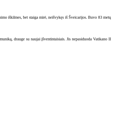
nimo iškilmes, bet staiga mirė, neišvykęs iš Šveicarijos. Buvo 83 metų
uniką, drauge su naujai įšventintaisiais. Jis nepasiduoda Vatikano II