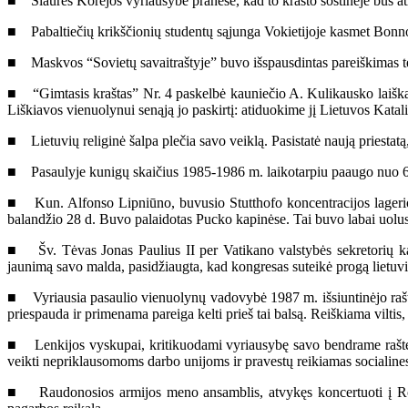
■ Šiaurės Korėjos vyriausybė pranešė, kad to krašto sostinėje bus at
■ Pabaltiečių krikščionių studentų sąjunga Vokietijoje kasmet Bonnoje
■ Maskvos “Sovietų savaitraštyje” buvo išspausdintas pareiškimas ten
■ “Gimtasis kraštas” Nr. 4 paskelbė kauniečio A. Kulikausko laišką
Liškiavos vienuolynui senąją jo paskirtį: atiduokime jį Lietuvos Kata
■ Lietuvių religinė šalpa plečia savo veiklą. Pasistatė naują priestatą
■ Pasaulyje kunigų skaičius 1985-1986 m. laikotarpiu paaugo nuo 6.
■ Kun. Alfonso Lipniūno, buvusio Stutthofo koncentracijos lagerio n
balandžio 28 d. Buvo palaidotas Pucko kapinėse. Tai buvo labai uolus
■ Šv. Tėvas Jonas Paulius II per Vatikano valstybės sekretorių kar
jaunimą savo malda, pasidžiaugta, kad kongresas suteikė progą lietuviš
■ Vyriausia pasaulio vienuolynų vadovybė 1987 m. išsiuntinėjo raštą, 
priespauda ir primenama pareiga kelti prieš tai balsą. Reiškiama viltis,
■ Lenkijos vyskupai, kritikuodami vyriausybę savo bendrame rašte, k
veikti nepriklausomoms darbo unijoms ir pravestų reikiamas socialines
■ Raudonosios armijos meno ansamblis, atvykęs koncertuoti į Romą,