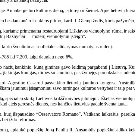
idaryta katalikų bažnyčia.
-Annaberge turi kultūros dieną, ją turėjo ir šiemet. Apie lietuvių liter
 besilankančio Lenkijos primo, kard. J. Glemp žodis, kuris pažymėjo, k
, kuriame primenama restauruojami Liškiavos vienuolyno rūmai ir sako
likų Bažnyčiai — moterų vienuolynui įsteigti”.
, kurio šventinimas ir oficialus atidarymas numatytas rudenį.
785 iki 7.209, taigi daugiau negu 6%.
acių kankinio, kūną giminės gavo leidimą pargabenti į Lietuvą. Kun. L
, įtakingas kunigas, dirbęs su jaunimu, pasižymėjęs pamokslais studen
d. Agostino Casaroli pasveikino lietuvių jaunimo kongresą Australij
kam jaunimui įsisąmoninti savo turtingos kultūros vertybes ir taip pat v
specialiai skirtą Lietuvos krikščionybės jubiliejui. Iškeltas vienuoli
 kad ateis geresnės dienos, nes kančios lietuvius padalė šventa tauta.
urį išspausdino “Osservatore Romano”, Vatikano laikraštis, pareikalav
 bei iždo reformas.
 aplankė popiežių Joną Paulių II. Ansamblis popiežiui atliko kelet