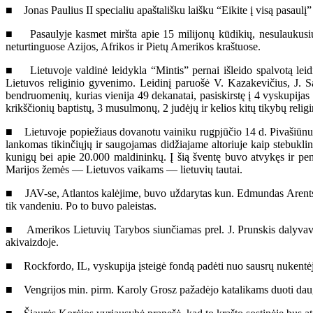
■ Jonas Paulius II specialiu apaštališku laišku “Eikite į visą pasaul
■ Pasaulyje kasmet miršta apie 15 milijonų kūdikių, nesulaukusių 6
neturtinguose Azijos, Afrikos ir Pietų Amerikos kraštuose.
■ Lietuvoje valdinė leidykla “Mintis” pernai išleido spalvotą leid
Lietuvos religinio gyvenimo. Leidinį paruošė V. Kazakevičius, J. S
bendruomenių, kurias vienija 49 dekanatai, pasiskirstę į 4 vyskupijas 
krikščionių baptistų, 3 musulmonų, 2 judėjų ir kelios kitų tikybų rel
■ Lietuvoje popiežiaus dovanotu vainiku rugpjūčio 14 d. Pivašiūnuo
lankomas tikinčiųjų ir saugojamas didžiajame altoriuje kaip stebukl
kunigų bei apie 20.000 maldininkų. Į šią šventę buvo atvykęs ir pe
Marijos žemės — Lietuvos vaikams — lietuvių tautai.
■ JAV-se, Atlantos kalėjime, buvo uždarytas kun. Edmundas Arentsen 
tik vandeniu. Po to buvo paleistas.
■ Amerikos Lietuvių Tarybos siunčiamas prel. J. Prunskis dalyvavo l
akivaizdoje.
■ Rockfordo, IL, vyskupija įsteigė fondą padėti nuo sausrų nukentėj
■ Vengrijos min. pirm. Karoly Grosz pažadėjo katalikams duoti daugia