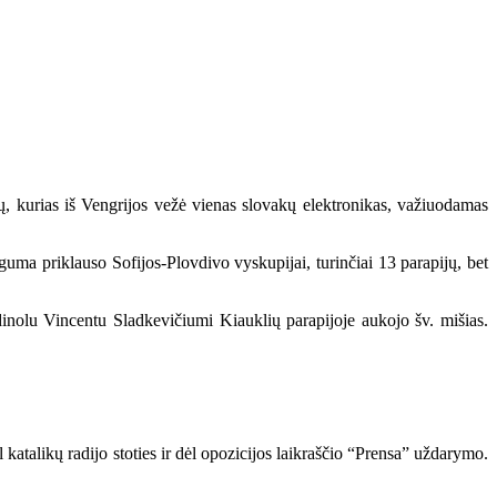
ų, kurias iš Vengrijos vežė vienas slovakų elektronikas, važiuodamas
uma priklauso Sofijos-Plovdivo vyskupijai, turinčiai 13 parapijų, bet
nolu Vincentu Sladkevičiumi Kiauklių parapijoje aukojo šv. mišias.
 katalikų radijo stoties ir dėl opozicijos laikraščio “Prensa” uždarymo.