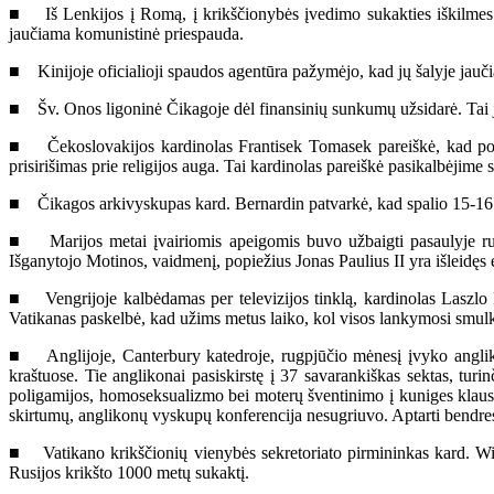
■ Iš Lenkijos į Romą, į krikščionybės įvedimo sukakties iškilmes nu
jaučiama komunistinė priespauda.
■ Kinijoje oficialioji spaudos agentūra pažymėjo, kad jų šalyje jauč
■ Šv. Onos ligoninė Čikagoje dėl finansinių sunkumų užsidarė. Tai jau
■ Čekoslovakijos kardinolas Frantisek Tomasek pareiškė, kad po 40 
prisirišimas prie religijos auga. Tai kardinolas pareiškė pasikalbėjime
■ Čikagos arkivyskupas kard. Bernardin patvarkė, kad spalio 15-16 
■ Marijos metai įvairiomis apeigomis buvo užbaigti pasaulyje ru
Išganytojo Motinos, vaidmenį, popiežius Jonas Paulius II yra išleidęs
■ Vengrijoje kalbėdamas per televizijos tinklą, kardinolas Laszlo P
Vatikanas paskelbė, kad užims metus laiko, kol visos lankymosi smul
■ Anglijoje, Canterbury katedroje, rugpjūčio mėnesį įvyko anglik
kraštuose. Tie anglikonai pasiskirstę į 37 savarankiškas sektas, turi
poligamijos, homoseksualizmo bei moterų šventinimo į kuniges klau
skirtumų, anglikonų vyskupų konferencija nesugriuvo. Aptarti bendresn
■ Vatikano krikščionių vienybės sekretoriato pirmininkas kard. Wil
Rusijos krikšto 1000 metų sukaktį.