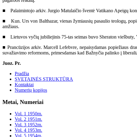
pagarbos reikalą.
■ Palaimintojo arkiv. Jurgio Matulaičio šventė Vatikano Apeigų kongr
■ Kun. Urs von Balthazar, vienas žymiausių pasaulio teologų, popiežia
amžiaus.
■ Lietuvos vyčių jubiliejinis 75-tas seimas buvo Sheraton viešbuty, 
■ Prancūzijos arkiv. Marcell Lefebvre, nepaisydamas popiežiaus draud
suvažiavimo reformoms, primesdamas kad Bažnyčia palinko į libera
Juoz. Pr.
Pradžia
SVETAINĖS STRUKTŪRA
Kontaktai
Numerių kopijos
Metai, Numeriai
Vol. 1 1950m.
Vol. 2 1951m.
Vol. 3 1952m.
Vol. 4 1953m.
Vol. 5 1954m.