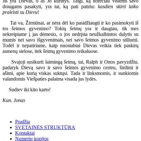
Jis yra Dievas, o aš Jo kūrinys. Taigi, ką norėčiau visiems savo
draugams pasakyti, yra tai, ką pati patiriu:
kasdien skirti laiko
praleisti su Dievu
!
Tai va, Žirmūnai, ar nėra dėl ko pasidžiaugti ir ko pasimokyti iš
tos šeimos gyvenimo? Tokių šeimų yra ir daugiau, tik mes
nekreipiame į jas dėmesio, o jos nedrįsta neužkalbintos dalytis su
mumis nei savo išgyvenimais, nei savo šeimos gyvenimo stiliumi.
Todėl ir nepatiriame, kaip nuostabiai Dievas veikia tiek paskirų
asmenų sielose, tiek šeimų gyvenimo reikaluose.
Svajoji susikurti laimingą šeimą, tai, Ralph ir Onos pavyzdžiu,
padaryk Dievą savo ir savo šeimos gyvenimo centru, širdimi ir
ašimi, apie kurią viskas suktųsi. Tada ir linksmomis, ir sunkiomis
valandomis Viešpaties palaima visada jus lydės.
Sudiev iki kito karto!
Kun. Jonas
Pradžia
SVETAINĖS STRUKTŪRA
Kontaktai
Numerių kopijos