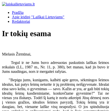
Pradžia
Apie leidinį "Laiškai Lietuviams"
Redaktoriai
Ir tokių esama
Mielasis Žirmūnai,
Tegul ir ne Jums buvo adresuotas paskutinis laiškas šeimos
reikalais (LL, 1987 m., Nr. 11, p. 380), bet manau, kad jis buvo ir
Jums naudingas, nors ir mergaitei rašytas.
"Bepigu jums, kunigams, kalbėti apie geros, sėkmingos šeimos
idealus, kai patys šeimų neturite ir jų problemų neišgyvenate. Idealai
eina savo keliu, o gyvenimas — savo. Kažin ar yra, ar gali būti tokių
idealių šeimų kasdieniniame, konkrečiame gyvenime?” Tai ne
vienas yra išsitaręs. Todėl šį kartą ir noriu atkreipti Jūsų dėmesį nors
į vienos gražios, idealios šeimos pavyzdį. Tokių šeimų yra ir
daugiau, bet, viename laiške visų neaprašysi. O jos spinduliuoja