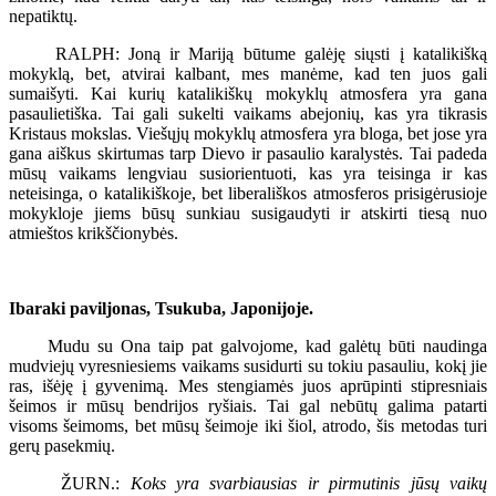
nepatiktų.
RALPH: Joną ir Mariją būtume galėję siųsti į katalikišką
mokyklą, bet, atvirai kalbant, mes manėme, kad ten juos gali
sumaišyti. Kai kurių katalikiškų mokyklų atmosfera yra gana
pasaulietiška. Tai gali sukelti vaikams abejonių, kas yra tikrasis
Kristaus mokslas. Viešųjų mokyklų atmosfera yra bloga, bet jose yra
gana aiškus skirtumas tarp Dievo ir pasaulio karalystės. Tai padeda
mūsų vaikams lengviau susiorientuoti, kas yra teisinga ir kas
neteisinga, o katalikiškoje, bet liberališkos atmosferos prisigėrusioje
mokykloje jiems būsų sunkiau susigaudyti ir atskirti tiesą nuo
atmieštos krikščionybės.
Ibaraki paviljonas, Tsukuba, Japonijoje.
Mudu su Ona taip pat galvojome, kad galėtų būti naudinga
mudviejų vyresniesiems vaikams susidurti su tokiu pasauliu, kokį jie
ras, išėję į gyvenimą. Mes stengiamės juos aprūpinti stipresniais
šeimos ir mūsų bendrijos ryšiais. Tai gal nebūtų galima patarti
visoms šeimoms, bet mūsų šeimoje iki šiol, atrodo, šis metodas turi
gerų pasekmių.
ŽURN.:
Koks yra svarbiausias ir pirmutinis jūsų vaikų