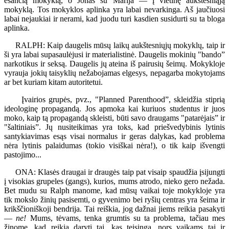
esančią mokyklą, o Jonas su Marija — į vietinę aukštesniąją
mokyklą. Tos mokyklos aplinka yra labai nevarkinga. Aš jaučiuosi
labai nejaukiai ir nerami, kad juodu turi kasdien susidurti su ta bloga
aplinka.
RALPH: Kaip daugelis mūsų laikų aukštesniųjų mokyklų, taip ir
ši yra labai supasaulėjusi ir materialistinė. Daugelis mokinių "bando”
narkotikus ir seksą. Daugelis jų ateina iš pairusių šeimų. Mokykloje
vyrauja jokių taisyklių nežabojamas elgesys, nepagarba mokytojams
ar bet kuriam kitam autoritetui.
Įvairios grupės, pvz., "Planned Parenthood”, skleidžia stiprią
ideologinę propagandą. Jos apmoka kai kuriuos studentus ir juos
moko, kaip tą propagandą skleisti, būti savo draugams "patarėjais” ir
"šaltiniais”. Jų nusiteikimas yra toks, kad priešvedybinis lytinis
santykiavimas esąs visai normalus ir geras dalykas, kad problema
nėra lytinis palaidumas (tokio visiškai nėra!), o tik kaip išvengti
pastojimo...
ONA: Klasės draugai ir draugės taip pat visaip spaudžia įsijungti
į visokias grupeles (gangs), kurios, mums atrodo, nieko gero nežada.
Bet mudu su Ralph manome, kad mūsų vaikai toje mokykloje yra
tik mokslo žinių pasisemti, o gyvenimo bei ryšių centras yra šeima ir
krikščioniškoji bendrija. Tai reiškia, jog dažnai jiems reikia pasakyti
—
ne!
Mums, tėvams, tenka grumtis su ta problema, tačiau mes
žinome, kad reikia daryti tai, kas teisinga, nors vaikams tai ir