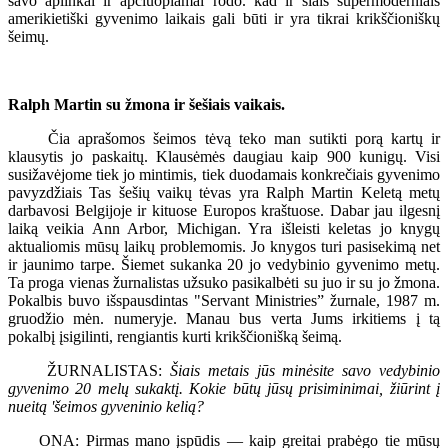
savo aplinkai ir apčiuopiamai rodo. kad ir šiais supermoderniais
amerikietiški gyvenimo laikais gali būti ir yra tikrai krikščioniškų
šeimų.
Ralph Martin su žmona ir šešiais vaikais.
Čia aprašomos šeimos tėvą teko man sutikti porą kartų ir
klausytis jo paskaitų. Klausėmės daugiau kaip 900 kunigų. Visi
susižavėjome tiek jo mintimis, tiek duodamais konkrečiais gyvenimo
pavyzdžiais Tas šešių vaikų tėvas yra Ralph Martin Keletą metų
darbavosi Belgijoje ir kituose Europos kraštuose. Dabar jau ilgesnį
laiką veikia Ann Arbor, Michigan. Yra išleisti keletas jo knygų
aktualiomis mūsų laikų problemomis. Jo knygos turi pasisekimą net
ir jaunimo tarpe. Šiemet sukanka 20 jo vedybinio gyvenimo metų.
Ta proga vienas žurnalistas užsuko pasikalbėti su juo ir su jo žmona.
Pokalbis buvo išspausdintas "Servant Ministries” žurnale, 1987 m.
gruodžio mėn. numeryje. Manau bus verta Jums irkitiems į tą
pokalbį įsigilinti, rengiantis kurti krikščionišką šeimą.
ŽURNALISTAS:
Šiais metais jūs minėsite savo vedybinio
gyvenimo 20 melų sukaktį. Kokie būtų jūsų prisiminimai, žiūrint į
nueitą 'šeimos gyveninio kelią?
ONA: Pirmas mano įspūdis — kaip greitai prabėgo tie mūsų