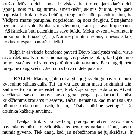
krašto. Mūsų dideli namai ir viskas, ką turime, jam darė didelį
įspūdį, nors tai, ką turime, amerikiečių akimis žiūrint, yra gana
paprasta ir kuklu. Kas bebūtų, stengiamės būti patenkinti tuo, ką
Viešpats mums parūpina, negeisdami ką nors daugiau. Stengiamės
persiimti apaštalo Pauliaus nusiteikimu, kaip jis rašo filipiečiams:
"Aš išmokau būti patenkintas savo būkle. Moku gyventi vargingai ir
moku būti turtingas” (4,11). Norime priimti ir riebius, ir liesus laikus,
kokius Viešpats panorės suteikti.
Ralph ir aš visada bandome pavesti Dievo karalystės valiai visus
savo išteklius. Kai prašėme namų, vis prašėme tokių, kad galėtume
priimti svečius. Ir Jis mums parūpino tokius namus. Per daugelį metų
turėjome daug svečių. Jie mums buvo didelė palaima.
RALPH: Manau, galima sakyti, jog svetingumas yra mūsų
gyvenimo stiliaus dalis. Tai jau yra tapę antra mūsų prigimtimi taip,
kad mes to jau nė nepastebime, kiek šioje srityje padarome. Atverti
svečiams savo namus buvo gera proga pasitarnauti mūsų
krikščionims broliams ir sesėms. Tačiau nemanau, kad mudu su Ona
būtume kada nors susėdę ir tarę: "Dabar būsime svetingi”. Tai
atsitinka kažkaip savaime.
Neilgai trukus po vedybų, pradėjome atverti savo duris
pavieniams mūsų krikščioniškosios bendrijos nariams. Daug kas su
mumis gyveno. Tiek daug, kad jau nebežinome nė jų skaičiaus. Ir