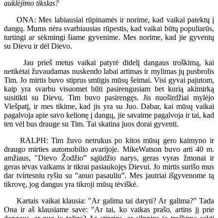
auklėjimo tikslas?
ONA: Mes labiausiai rūpinamės ir norime, kad vaikai patektų į
dangų. Mums nėra svarbiausias rūpestis, kad vaikai būtų populiarūs,
turtingi ar sėkmingi šiame gyvenime. Mes norime, kad jie gyventų
su Dievu ir dėl Dievo.
Jau prieš metus vaikai patyrė didelį dangaus troškimą, kai
netikėtai žuvaudamas nuskendo labai artimas ir mylimas jų pusbrolis
Tim. Jo mirtis buvo stiprus smūgis mūsų šeimai. Visi gyvai pajutom,
kaip yra svarbu visuomet būti pasirengusiam bet kurią akimirką
susitikti su Dievu. Tim buvo pasirengęs. Jis nuoširdžiai mylėjo
Viešpatį, ir mes tikime, kad jis yra su Juo. Dabar, kai mūsų vaikai
pagalvoja apie savo kelionę į dangų, jie savaime pagalvoja ir tai, kad
ten vėl bus drauge su Tim. Tai skatina juos dorai gyventi.
RALPH: Tim žuvo netrukus po kitos mūsų gero kaimyno ir
draugo mirties automobilio avarijoje. MikeWatson buvo arti 40 m.
amžiaus, "Dievo Žodžio” sąjūdžio narys, geras vyras žmonai ir
geras tėvas vaikams ir tikrai pasiaukojęs Dievui. Jo mirtis surišo mus
dar tvirtesniu ryšiu su "anuo pasauliu”. Mes jautriai išgyvenome tą
tikrovę, jog dangus yra tikroji mūsų tėviškė.
Kartais vaikai klausia: "Ar galima tai daryti? Ar galima?” Tada
Ona ir aš klausiame save: "Ar tai, ko vaikas prašo, artins jį prie