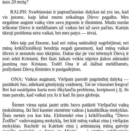
tuos 20 metų?
RALPH: Svarbiausias ir paprasčiausias dalykas tai yra tas, kad
vis jutome, kaip labai mums reikalinga Dievo pagalba. Mes
negalime auginti vaikų vien savo jėgomis ir išmintimi. Mudu nuolat
ieškome Dievo ir meldžiamės už vaikus bei už save pačius. Kartais
tikroji problema nėra vaikai, bet mes patys — tėvai.
Mes taip pat žinome, kad nei mūsų natūralieji sugebėjimai, nei
mūsų krikščioniškoji bendrija negali garantuoti, kad mūsų vaikai
ištvers ir nenutols nuo tikėjimo. Dabar dar jie visi tebemyli Dievą ir
nori sekti Kristumi. Bet šiais laikais veikia stiprios įtakos atitraukti
jaunimą nuo Kristaus. Todėl Ona ir aš dažnai meldžiamės,
prašydami Dievą išminties ir pasigailėjimo.
ONA: Vaikus auginant, Viešpats parodė pagrindinį dalyką —
pasitikėti Juo, atliekant gimdytojų vaidmenį. Tai ne visuomet lengva!
Bet kai susirūpinu kuria nors iškylančia problema, kreipiuosi į Jį. Jis
man parodo, kad vaikai yra Jo ir kad Jis juos globoja.
Šiemet viena opiai jautri sritis buvo patikėti Viešpačiui vaikų
mokslinimą. Iki šiol kasmet siuntėme vaikus į katalikiškas mokyklas.
Šiais metais yra kas kita. Elzbietukė eina į krikščionišką "Dievo
Žodžio” vadovaujamą mokyklą, bet kiti mūsų vaikai eina į viešąsias
mokyklas. Rachelė su Katriute eina į artimiausią mūsų gatvėje