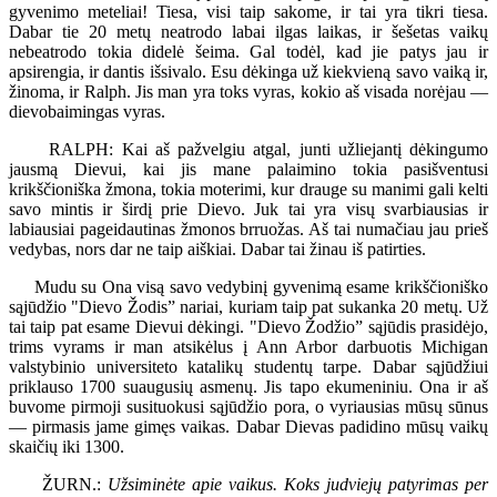
gyvenimo meteliai! Tiesa, visi taip sakome, ir tai yra tikri tiesa.
Dabar tie 20 metų neatrodo labai ilgas laikas, ir šešetas vaikų
nebeatrodo tokia didelė šeima. Gal todėl, kad jie patys jau ir
apsirengia, ir dantis išsivalo. Esu dėkinga už kiekvieną savo vaiką ir,
žinoma, ir Ralph. Jis man yra toks vyras, kokio aš visada norėjau —
dievobaimingas vyras.
RALPH: Kai aš pažvelgiu atgal, junti užliejantį dėkingumo
jausmą Dievui, kai jis mane palaimino tokia pasišventusi
krikščioniška žmona, tokia moterimi, kur drauge su manimi gali kelti
savo mintis ir širdį prie Dievo. Juk tai yra visų svarbiausias ir
labiausiai pageidautinas žmonos brruožas. Aš tai numačiau jau prieš
vedybas, nors dar ne taip aiškiai. Dabar tai žinau iš patirties.
Mudu su Ona visą savo vedybinį gyvenimą esame krikščioniško
sąjūdžio "Dievo Žodis” nariai, kuriam taip pat sukanka 20 metų. Už
tai taip pat esame Dievui dėkingi. "Dievo Žodžio” sąjūdis prasidėjo,
trims vyrams ir man atsikėlus į Ann Arbor darbuotis Michigan
valstybinio universiteto katalikų studentų tarpe. Dabar sąjūdžiui
priklauso 1700 suaugusių asmenų. Jis tapo ekumeniniu. Ona ir aš
buvome pirmoji susituokusi sąjūdžio pora, o vyriausias mūsų sūnus
— pirmasis jame gimęs vaikas. Dabar Dievas padidino mūsų vaikų
skaičių iki 1300.
ŽURN.:
Užsiminėte apie vaikus. Koks judviejų patyrimas per