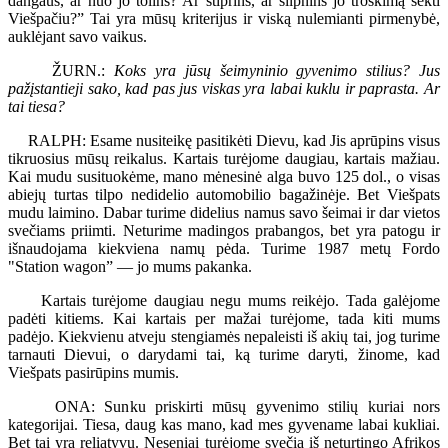
dangaus, ar nuo jo tolins? Ar stiprins, ar silpnins jo troškimą sekti
Viešpačiu?” Tai yra mūsų kriterijus ir viską nulemianti pirmenybė,
auklėjant savo vaikus.
ŽURN.:
Koks yra jūsų šeimyninio gyvenimo stilius? Jus
pažįstantieji sako, kad pas jus viskas yra labai kuklu ir paprasta. Ar
tai tiesa?
RALPH: Esame nusiteikę pasitikėti Dievu, kad Jis aprūpins visus
tikruosius mūsų reikalus. Kartais turėjome daugiau, kartais mažiau.
Kai mudu susituokėme, mano mėnesinė alga buvo 125 dol., o visas
abiejų turtas tilpo nedidelio automobilio bagažinėje. Bet Viešpats
mudu laimino. Dabar turime didelius namus savo šeimai ir dar vietos
svečiams priimti. Neturime madingos prabangos, bet yra patogu ir
išnaudojama kiekviena namų pėda. Turime 1987 metų Fordo
"Station wagon” — jo mums pakanka.
Kartais turėjome daugiau negu mums reikėjo. Tada galėjome
padėti kitiems. Kai kartais per mažai turėjome, tada kiti mums
padėjo. Kiekvienu atveju stengiamės nepaleisti iš akių tai, jog turime
tarnauti Dievui, o darydami tai, ką turime daryti, žinome, kad
Viešpats pasirūpins mumis.
ONA: Sunku priskirti mūsų gyvenimo stilių kuriai nors
kategorijai. Tiesa, daug kas mano, kad mes gyvename labai kukliai.
Bet tai yra reliatyvu. Neseniai turėjome svečią iš neturtingo Afrikos