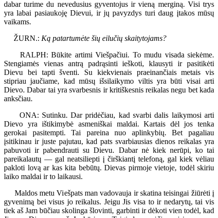
dabar turime du nevedusius gyventojus ir vieną merginą. Visi trys
yra labai pasiaukoję Dievui, ir jų pavyzdys turi daug įtakos mūsų
vaikams.
ŽURN.:
Ką patartumėte šių eilučių skaitytojams?
RALPH: Būkite artimi Viešpačiui. To mudu visada siekėme.
Stengiamės vienas antrą padrąsinti ieškoti, klausyti ir pasitikėti
Dievu bei tapti šventi. Su kiekvienais praeinančiais metais vis
stipriau jaučiame, kad mūsų išsilaikymo viltis yra būti visai arti
Dievo. Dabar tai yra svarbesnis ir kritiškesnis reikalas negu bet kada
anksčiau.
ONA: Sutinku. Dar pridėčiau, kad svarbi dalis laikymosi arti
Dievo yra ištikimybė asmeniškai maldai. Kartais dėl jos tenka
gerokai pasitempti. Tai pareina nuo aplinkybių. Bet pagaliau
įsitikinau ir juste pajutau, kad pats svarbiausias dienos reikalas yra
pabuvoti ir pabendrauti su Dievu. Dabar nė kiek nerūpi, ko tai
pareikalautų — gal neatsiliepti į čirškiantį telefoną, gal kiek vėliau
pakloti lovą ar kas kita bebūtų. Dievas pirmoje vietoje, todėl skiriu
laiko maldai ir to laikausi.
Maldos metu Viešpats man vadovauja ir skatina teisingai žiūrėti į
gyvenimą bei visus jo reikalus. Jeigu Jis visa to ir nedarytų, tai vis
tiek aš Jam būčiau skolinga šlovinti, garbinti ir dėkoti vien todėl, kad