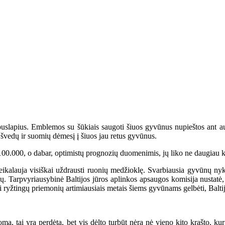
apius. Emblemos su šūkiais saugoti šiuos gyvūnus nupieštos ant aut
 švedų ir suomių dėmesį į šiuos jau retus gyvūnus.
00.000, o dabar, optimistų prognozių duomenimis, jų liko ne daugiau 
eikalauja visiškai uždrausti ruonių medžioklę. Svarbiausia gyvūnų nyki
ių. Tarpvyriausybinė Baltijos jūros aplinkos apsaugos komisija nustatė,
 ryžtingų priemonių artimiausiais metais šiems gyvūnams gelbėti, Baltij
ma, tai yra perdėta, bet vis dėlto turbūt nėra nė vieno kito krašto, 