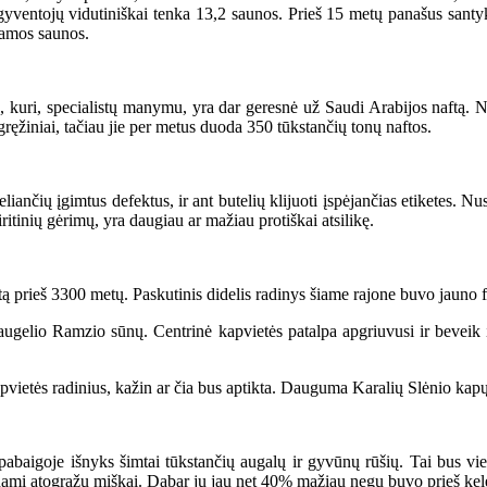
yventojų vidutiniškai tenka 13,2 saunos. Prieš 15 metų panašus santy
iamos saunos.
ri, specialistų manymu, yra dar geresnė už Saudi Arabijos naftą. Naft
gręžiniai, tačiau jie per metus duoda 350 tūkstančių tonų naftos.
nčių įgimtus defektus, ir ant butelių klijuoti įspėjančias etiketes. Nus
itinių gėrimų, yra daugiau ar mažiau protiškai atsilikę.
ą prieš 3300 metų. Paskutinis didelis radinys šiame rajone buvo jauno
gelio Ramzio sūnų. Centrinė kapvietės patalpa apgriuvusi ir beveik ik
tės radinius, kažin ar čia bus aptikta. Dauguma Karalių Slėnio kapų b
aigoje išnyks šimtai tūkstančių augalų ir gyvūnų rūšių. Tai bus vie
kinami atogrąžų miškai. Dabar jų jau net 40% mažiau negu buvo prieš kel