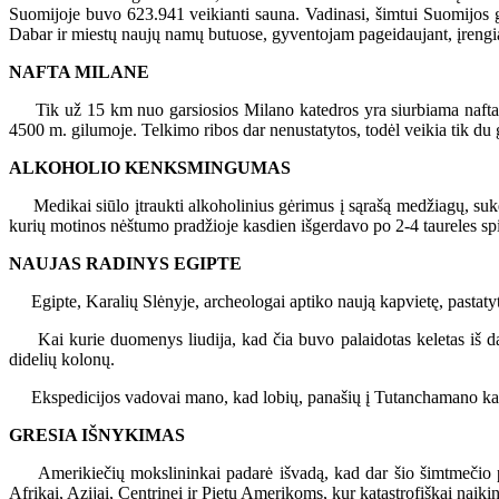
Suomijoje buvo 623.941 veikianti sauna. Vadinasi, šimtui Suomijos g
Dabar ir miestų naujų namų butuose, gyventojam pageidaujant, įreng
NAFTA MILANE
Tik už 15 km nuo garsiosios Milano katedros yra siurbiama nafta, ku
4500 m. gilumoje. Telkimo ribos dar nenustatytos, todėl veikia tik du 
ALKOHOLIO KENKSMINGUMAS
Medikai siūlo įtraukti alkoholinius gėrimus į sąrašą medžiagų, sukelia
kurių motinos nėštumo pradžioje kasdien išgerdavo po 2-4 taureles spir
NAUJAS RADINYS EGIPTE
Egipte, Karalių Slėnyje, archeologai aptiko naują kapvietę, pastatyt
Kai kurie duomenys liudija, kad čia buvo palaidotas keletas iš dau
didelių kolonų.
Ekspedicijos vadovai mano, kad lobių, panašių į Tutanchamano kapvie
GRESIA IŠNYKIMAS
Amerikiečių mokslininkai padarė išvadą, kad dar šio šimtmečio pab
Afrikai, Azijai, Centrinei ir Pietų Amerikoms, kur katastrofiškai nai