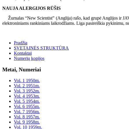
NAUJA ALERGIJOS RŪŠIS
Žurnalas “New Scientist” (Anglija) rašo, kad grupė Anglijos ir JAV al
elektroniniams rankiniams laikrodžiams. Liga pasireiškia pykinimu, nu
Pradžia
SVETAINĖS STRUKTŪRA
Kontaktai
Numerių kopijos
Metai, Numeriai
Vol. 1 1950m.
Vol. 2 1951m.
Vol. 3 1952m.
Vol. 4 1953m.
Vol. 5 1954m.
Vol. 6 1955m.
Vol. 7 1956m.
Vol. 8 1957m.
Vol. 9 1958m.
Vol. 10 1959m.