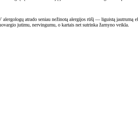
ergologų atrado seniau nežinotą alergijos rūšį — liguistą jautrumą elek
ovargio jutimu, nervingumu, o kartais net sutrinka žarnyno veikla.