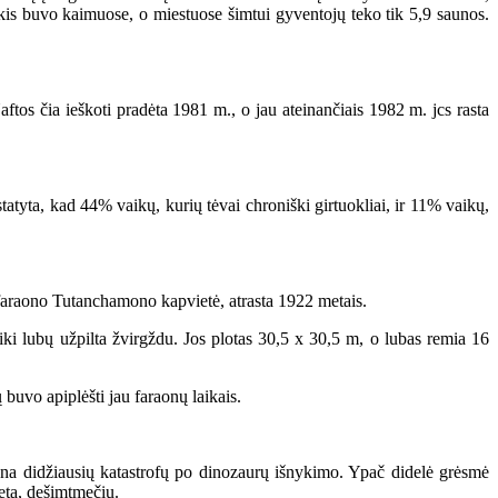
kis buvo kaimuose, o miestuose šimtui gyventojų teko tik 5,9 saunos.
os čia ieškoti pradėta 1981 m., o jau ateinančiais 1982 m. jcs rasta
tatyta, kad 44% vaikų, kurių tėvai chroniški girtuokliai, ir 11% vaikų,
 faraono Tutanchamono kapvietė, atrasta 1922 metais.
i lubų užpilta žvirgždu. Jos plotas 30,5 x 30,5 m, o lubas remia 16
uvo apiplėšti jau faraonų laikais.
na didžiausių katastrofų po dinozaurų išnykimo. Ypač didelė grėsmė
etą, dešimtmečių.