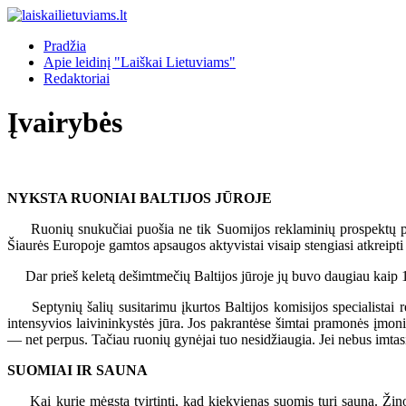
Pradžia
Apie leidinį "Laiškai Lietuviams"
Redaktoriai
Įvairybės
NYKSTA RUONIAI BALTIJOS JŪROJE
Ruonių snukučiai puošia ne tik Suomijos reklaminių prospektų pusl
Šiaurės Europoje gamtos apsaugos aktyvistai visaip stengiasi atkreipti
Dar prieš keletą dešimtmečių Baltijos jūroje jų buvo daugiau kaip 1
Septynių šalių susitarimu įkurtos Baltijos komisijos specialistai r
intensyvios laivininkystės jūra. Jos pakrantėse šimtai pramonės įmon
— net perpus. Tačiau ruonių gynėjai tuo nesidžiaugia. Jei nebus imtasi
SUOMIAI IR SAUNA
Kai kurie mėgsta tvirtinti, kad kiekvienas suomis turi sauną. Žino