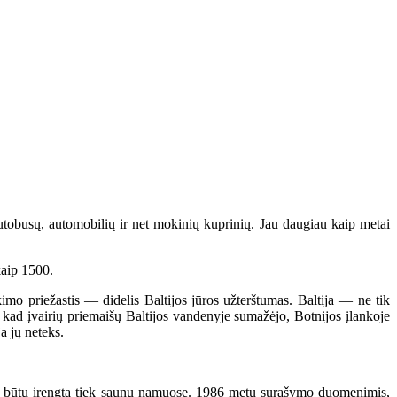
obusų, automobilių ir net mokinių kuprinių. Jau daugiau kaip metai
kaip 1500.
mo priežastis — didelis Baltijos jūros užterštumas. Baltija — ne tik
 kad įvairių priemaišų Baltijos vandenyje sumažėjo, Botnijos įlankoje
a jų neteks.
kur būtų įrengta tiek saunų namuose. 1986 metų surašymo duomenimis,