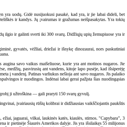
n yra uodų. Gidė nusijuokusi pasakė, kad yra, ir jie labai dideli, bet
teliškės ir kandys. Jų ¡vairumas ir gražumas neišpasakytas. Yra tokių
 ilgio ir galinti sverti iki 300 svarų. Didžiųjų upių žemupiuose yra ir
minė, gyvatės, vėžliai, driežai ir išnykę dinozaurai, nors paskutiniai
guana.
s augina savo vaikus maišeliuose, kurie yra ant motinos nugaros. Jie
ėse, medžių, pasvirusių ant vandens, kitoje lapo pusėje, kad išsiperėję
 meta į vandenį. Patinas varliukus nešioja ant savo nugaros. Jis palaiko
palvingos ir nuodingos. Indėnai labai gerai pažįsta šias nuodingąsias
grobį ji užtroškina — gali praryti 150 svarų gyvulį.
inai, įvairiausių rūšių kolibrai ir didžiausias vaikščiojantis paukštis
žiai, jaguarai, vilkai, laukinės katės, kiaulės, stirnos. "Capybara”, 3
ena ir pietinėje Šiaurės Amerikos dalyje. Jis yra išsilaikęs 55 milijonus