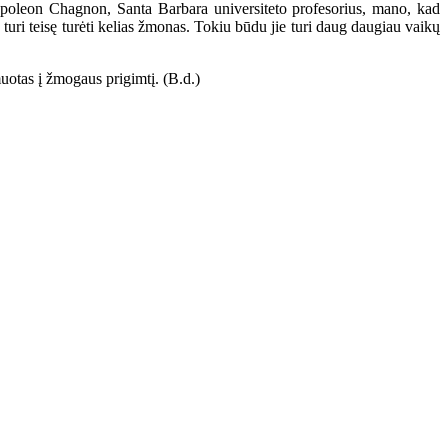
apoleon Chagnon, Santa Barbara universiteto profesorius, mano, kad
turi teisę turėti kelias žmonas. Tokiu būdu jie turi daug daugiau vaikų
uotas į žmogaus prigimtį. (B.d.)