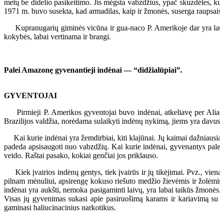
metų be didelio pasikeitimo. Jis mėgsta vabzdžius, ypač skuzdėles, kur
1971 m. buvo susekta, kad armadilas, kaip ir žmonės, suserga raupsais, 
Kupranugarių giminės vicūna ir gua-naco P. Amerikoje dar yra laukin
kokybės, labai vertinama ir brangi.
Palei Amazonę gyvenantieji indėnai — “didžialūpiai”.
GYVENTOJAI
Pirmieji P. Amerikos gyventojai buvo indėnai, atkeliavę per Aliask
Brazilijos valdžia, norėdama sulaikyti indėnų nykimą, jiems yra davusi
Kai kurie indėnai yra žemdirbiai, kiti klajūnai. Jų kaimai dažniausiai
padeda apsisaugoti nuo vabzdžių. Kai kurie indėnai, gyvenantys palei 
veido. Raštai pasako, kokiai genčiai jos priklauso.
Kiek įvairios indėnų gentys, tiek įvairūs ir jų tikėjimai. Pvz., viena
pilnam mėnuliui, apsirengę kokuso riešuto medžio žievėmis ir žolėmi
indėnai yra aukšti, nemoka pasigaminti laivų, yra labai taikūs žmonės.
Visas jų gyvenimas sukasi apie pasiruošimą karams ir kariavimą su k
gaminasi haliucinacinius narkotikus.