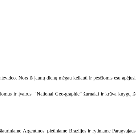
evideo. Nors iš jaunų dienų mėgau keliauti ir pėsčiomis esu apėjusi
domus ir įvairus. "National Geo-graphic” žurnalai ir krūva knygų iš
iauriniame Argentinos, pietiniame Braziljos ir rytiniame Paragvajaus