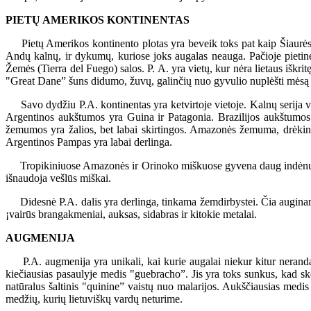
PIETŲ AMERIKOS KONTINENTAS
Pietų Amerikos kontinento plotas yra beveik toks pat kaip Šiaurės A
Andų kalnų, ir dykumų, kuriose joks augalas neauga. Pačioje pietinė
Žemės (Tierra del Fuego) salos. P. A. yra vietų, kur nėra lietaus iškrit
"Great Dane” šuns didumo, žuvų, galinčių nuo gyvulio nuplėšti mėsą p
Savo dydžiu P.A. kontinentas yra ketvirtoje vietoje. Kalnų serija v
Argentinos aukštumos yra Guina ir Patagonia. Brazilijos aukštumos
žemumos yra žalios, bet labai skirtingos. Amazonės žemuma, drėkin
Argentinos Pampas yra labai derlinga.
Tropikiniuose Amazonės ir Orinoko miškuose gyvena daug indėnų genčių
išnaudoja vešlūs miškai.
Didesnė P.A. dalis yra derlinga, tinkama žemdirbystei. Čia auginama
¡vairūs brangakmeniai, auksas, sidabras ir kitokie metalai.
AUGMENIJA
P.A. augmenija yra unikali, kai kurie augalai niekur kitur nerandam
kiečiausias pasaulyje medis "guebracho”. Jis yra toks sunkus, kad s
natūralus šaltinis "quinine” vaistų nuo malarijos. Aukščiausias medi
medžių, kurių lietuviškų vardų neturime.