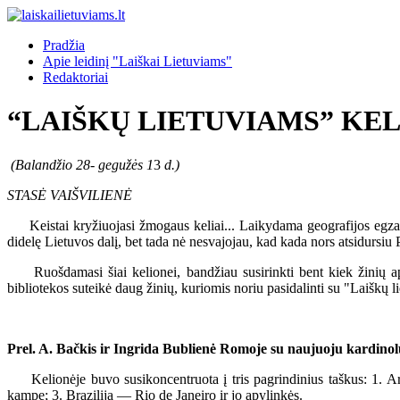
Pradžia
Apie leidinį "Laiškai Lietuviams"
Redaktoriai
“LAIŠKŲ LIETUVIAMS” KEL
(Balandžio 28
-
gegužės 1
3
d.)
STASĖ VAIŠVILIENĖ
Keistai kryžiuojasi žmogaus keliai... Laikydama geografijos egzami
didelę Lietuvos dalį, bet tada nė nesvajojau, kad kada nors atsidursiu
Ruošdamasi šiai kelionei, bandžiau susirinkti bent kiek žinių apie
bibliotekos suteikė daug žinių, kuriomis noriu pasidalinti su "Laiškų li
Prel. A. Bačkis ir Ingrida Bublienė Romoje su naujuoju kardinol
Kelionėje buvo susikoncentruota į tris pagrindinius taškus: 1. Arge
kampe; 3. Brazilija — Rio de Janeiro ir jo apylinkės.