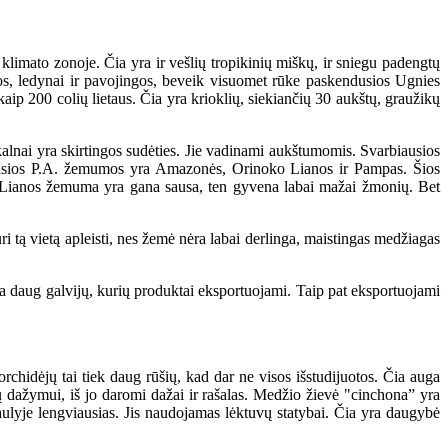
imato zonoje. Čia yra ir vešlių tropikinių miškų, ir sniegu padengtų
mos, ledynai ir pavojingos, beveik visuomet rūke paskendusios Ugnies
 kaip 200 colių lietaus. Čia yra krioklių, siekiančių 30 aukštų, graužikų
lnai yra skirtingos sudėties. Jie vadinami aukštumomis. Svarbiausios
biausios P.A. žemumos yra Amazonės, Orinoko Lianos ir Pampas. Šios
o Lianos žemuma yra gana sausa, ten gyvena labai mažai žmonių. Bet
tą vietą apleisti, nes žemė nėra labai derlinga, maistingas medžiagas
 daug galvijų, kurių produktai eksportuojami. Taip pat eksportuojami
hidėjų tai tiek daug rūšių, kad dar ne visos išstudijuotos. Čia auga
 dažymui, iš jo daromi dažai ir rašalas. Medžio žievė "cinchona” yra
aulyje lengviausias. Jis naudojamas lėktuvų statybai. Čia yra daugybė