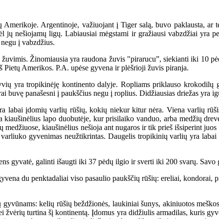
 Amerikoje. Argentinoje, važiuojant į Tiger salą, buvo paklausta, ar te
l jų nešiojamų ligų. Labiausiai mėgstami ir gražiausi vabzdžiai yra pe
, negu į vabzdžius.
 žuvimis. Žinomiausia yra raudona žuvis "pirarucu”, siekianti iki 10 pėdų
 Pietų Amerikos. P.A. upėse gyvena ir plėšrioji žuvis piranja.
yvių yra tropikinėję kontinento dalyje. Ropliams priklauso krokodilų gi
ai buvę panašesni į paukščius negu į roplius. Didžiausias driežas yra i
 labai įdomių varlių rūšių, kokių niekur kitur nėra. Viena varlių rūši
deda kiaušinėlius lapo duobutėje, kur prisilaiko vanduo, arba medžių drev
 medžiuose, kiaušinėlius nešioja ant nugaros ir tik prieš išsiperint juos
arliuko gyvenimas neužtikrintas. Daugelis tropikinių varlių yra labai s
gyvatė, galinti išaugti iki 37 pėdų ilgio ir sverti iki 200 svarų. Savo 
a du penktadaliai viso pasaulio paukščių rūšių: ereliai, kondorai, pingv
 gyvūnams: kelių rūšių beždžionės, laukiniai šunys, akiniuotos meškos, e
ei žvėrių turtina šį kontinentą. Įdomus yra didžiulis armadilas, kuris gyv