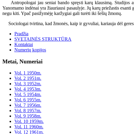
Antropologai jau seniai bando spręsti karų klausimą. Studijos api
Yanomamo indėnai yra žiauriausi pasaulyje. Jų karų priežastis esanti g
negu kiti. Ypač pasižymėję karžygiai gali turėti iki šešių žmonų.
Sociologai tvirtina, kad žmonės, kaip ir gyvuliai, kariauja dėl geres
Pradžia
SVETAINĖS STRUKTŪRA
Kontaktai
Numerių kopijos
Metai, Numeriai
Vol. 1 1950m.
Vol. 2 1951m.
Vol. 3 1952m.
Vol. 4 1953m.
Vol. 5 1954m.
Vol. 6 1955m.
Vol. 7 1956m.
Vol. 8 1957m.
Vol. 9 1958m.
Vol. 10 1959m.
Vol. 11 1960m.
Vol. 12 1961m.