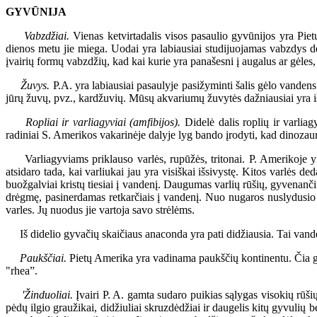
GYVŪNIJA
Vabzdžiai.
Vienas ketvirtadalis visos pasaulio gyvūnijos yra Pietų
dienos metu jie miega. Uodai yra labiausiai studijuojamas vabzdys dė
įvairių formų vabzdžių, kad kai kurie yra panašesni į augalus ar gėles
Žuvys.
P.A. yra labiausiai pasaulyje pasižyminti šalis gėlo vandens
jūrų žuvų, pvz., kardžuvių. Mūsų akvariumų žuvytės dažniausiai yra iš
Ropliai ir varliagyviai (amfibijos).
Didelė dalis roplių ir varliag
radiniai S. Amerikos vakarinėje dalyje lyg bando įrodyti, kad dinozaur
Varliagyviams priklauso varlės, rupūžės, tritonai. P. Amerikoje yra
atsidaro tada, kai varliukai jau yra visiškai išsivystę. Kitos varlės 
buožgalviai kristų tiesiai į vandenį. Daugumas varlių rūšių, gyvenančių
drėgmę, pasinerdamas retkarčiais į vandenį. Nuo nugaros nuslydusio v
varles. Jų nuodus jie vartoja savo strėlėms.
Iš didelio gyvačių skaičiaus anaconda yra pati didžiausia. Tai vandens 
Paukščiai.
Pietų Amerika yra vadinama paukščių kontinentu. Čia gyven
"rhea”.
'Žinduoliai.
Įvairi P. A. gamta sudaro puikias sąlygas visokių rūšių
pėdų ilgio graužikai, didžiuliai skruzdėdžiai ir daugelis kitų gyvulių b