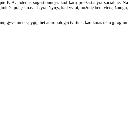
e P. A. indėnus sugestionuoja, kad karų priežastis yra socialinė. N
iminės pratęsimas. Jis yra ištyręs, kad vyrai, nužudę bent vieną žmogų, 
nių gyvenimo sąlygų, bet antropologai tvirtina, kad karas nėra įprogram