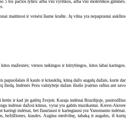
 5 tos pačios lyties: arba visi vyriškos, arba visi moteriškos giminės.
s.
 maitinosi ir veisėsi šiame krašte. Jų vilna yra nepaprastai aukštos
tos mažesnės; vienos taikingos ir kūrybingos, kitos labai karingos.
s papuošalais iš kaulo ir kriauklių, kūną dažo augalų dažais, kurie dar
 žiedą. Indėnės Peru valstybėje dažais išrašo įvairius raštus ant savo
etūs ir kad jie galėtų žvejoti. Karaja indėnai Brazilijoje, pasirodžius
Xingu indėnai dažosi kūnus, vyrai yra gabūs muzikantai. Kreen-Akrore
at karingi indėnai, bet žiauriausi ir karingiausi yra Yanomamo indėnai.
s, beždžiones, kiaules. Augina medvilnę, tabaką ir augalus, iš kurių