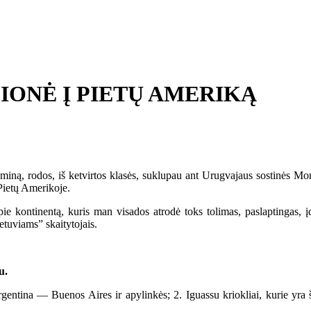
IONĖ Į PIETŲ AMERIKĄ
ną, rodos, iš ketvirtos klasės, suklupau ant Urugvajaus sostinės Mont
 Pietų Amerikoje.
 kontinentą, kuris man visados atrodė toks tolimas, paslaptingas, į
etuviams” skaitytojais.
u.
ntina — Buenos Aires ir apylinkės; 2. Iguassu kriokliai, kurie yra š