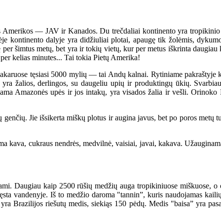
merikos — JAV ir Kanados. Du trečdaliai kontinento yra tropikinio kl
je kontinento dalyje yra didžiuliai plotai, apaugę tik žolėmis, dyku
ę per šimtus metų, bet yra ir tokių vietų, kur per metus iškrinta daugiau
er kelias minutes... Tai tokia Pietų Amerika!
akaruose tęsiasi 5000 mylių — tai Andų kalnai. Rytiniame pakraštyje ka
 yra žalios, derlingos, su daugeliu upių ir produktingų ūkių. Svar
ama Amazonės upės ir jos intakų, yra visados žalia ir vešli. Orinok
. Jie išsikerta miškų plotus ir augina javus, bet po poros metų turi 
 kava, cukraus nendrės, medvilnė, vaisiai, javai, kakava. Užauginama
i. Daugiau kaip 2500 rūšių medžių auga tropikiniuose miškuose, o orc
kęsta vandenyje. Iš to medžio daroma "tannin”, kuris naudojamas kailių
s yra Brazilijos riešutų medis, siekiąs 150 pėdų. Medis "baisa” yra pas