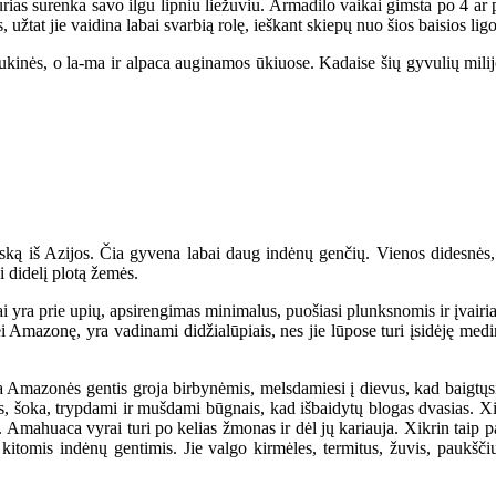
ias surenka savo ilgu lipniu liežuviu. Armadilo vaikai gimsta po 4 ar po
užtat jie vaidina labai svarbią rolę, ieškant skiepų nuo šios baisios ligo
ės, o la-ma ir alpaca auginamos ūkiuose. Kadaise šių gyvulių milijonai
ą iš Azijos. Čia gyvena labai daug indėnų genčių. Vienos didesnės, ki
 didelį plotą žemės.
 yra prie upių, apsirengimas minimalus, puošiasi plunksnomis ir įvairiai
Amazonę, yra vadinami didžialūpiais, nes jie lūpose turi įsidėję medinį
 Amazonės gentis groja birbynėmis, melsdamiesi į dievus, kad baigtųsi li
s, šoka, trypdami ir mušdami būgnais, kad išbaidytų blogas dvasias. 
 Amahuaca vyrai turi po kelias žmonas ir dėl jų kariauja. Xikrin taip p
itomis indėnų gentimis. Jie valgo kirmėles, termitus, žuvis, paukščiu