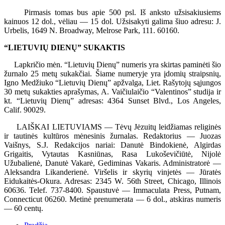
Pirmasis tomas bus apie 500 psl. Iš anksto užsisakiusiems
kainuos 12 dol., vėliau — 15 dol. Užsisakyti galima šiuo adresu: J.
Urbelis, 1649 N. Broadway, Melrose Park, 111. 60160.
“LIETUVIŲ DIENŲ” SUKAKTIS
Lapkričio mėn. “Lietuvių Dienų” numeris yra skirtas paminėti šio
žurnalo 25 metų sukakčiai. Šiame numeryje yra įdomių straipsnių,
Igno Medžiuko “Lietuvių Dienų” apžvalga, Liet. Rašytojų sąjungos
30 metų sukakties aprašymas, A. Vaičiulaičio “Valentinos” studija ir
kt. “Lietuvių Dienų” adresas: 4364 Sunset Blvd., Los Angeles,
Calif. 90029.
LAIŠKAI LIETUVIAMS — Tėvų Jėzuitų leidžiamas religinės
ir tautinės kultūros mėnesinis žurnalas. Redaktorius — Juozas
Vaišnys, S.J. Redakcijos nariai: Danutė Bindokienė, Algirdas
Grigaitis, Vytautas Kasniūnas, Rasa Lukoševičiūtė, Nijolė
Užubalienė, Danutė Vakarė, Gediminas Vakaris. Administratorė —
Aleksandra Likanderienė. Viršelis ir skyrių vinjetės — Jūratės
Eidukaitės-Okura. Adresas: 2345 W. 56th Street, Chicago, Illinois
60636. Telef. 737-8400. Spaustuvė — Immaculata Press, Putnam,
Connecticut 06260. Metinė prenumerata — 6 dol., atskiras numeris
— 60 centų.