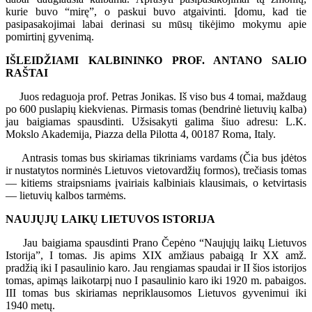
kurie buvo “mirę”, o paskui buvo atgaivinti. Įdomu, kad tie
pasipasakojimai labai derinasi su mūsų tikėjimo mokymu apie
pomirtinį gyvenimą.
IŠLEIDŽIAMI KALBININKO PROF. ANTANO SALIO
RAŠTAI
Juos redaguoja prof. Petras Jonikas. Iš viso bus 4 tomai, maždaug
po 600 puslapių kiekvienas. Pirmasis tomas (bendrinė lietuvių kalba)
jau baigiamas spausdinti. Užsisakyti galima šiuo adresu: L.K.
Mokslo Akademija, Piazza della Pilotta 4, 00187 Roma, Italy.
Antrasis tomas bus skiriamas tikriniams vardams (Čia bus įdėtos
ir nustatytos norminės Lietuvos vietovardžių formos), trečiasis tomas
— kitiems straipsniams įvairiais kalbiniais klausimais, o ketvirtasis
— lietuvių kalbos tarmėms.
NAUJŲJŲ LAIKŲ LIETUVOS ISTORIJA
Jau baigiama spausdinti Prano Čepėno “Naujųjų laikų Lietuvos
Istorija”, I tomas. Jis apims XIX amžiaus pabaigą Ir XX amž.
pradžią iki I pasaulinio karo. Jau rengiamas spaudai ir II šios istorijos
tomas, apimąs laikotarpį nuo I pasaulinio karo iki 1920 m. pabaigos.
III tomas bus skiriamas nepriklausomos Lietuvos gyvenimui iki
1940 metų.