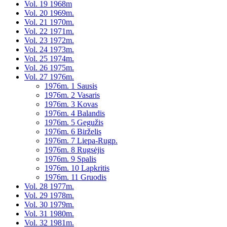
Vol. 19 1968m
Vol. 20 1969m.
Vol. 21 1970m.
Vol. 22 1971m.
Vol. 23 1972m.
Vol. 24 1973m.
Vol. 25 1974m.
Vol. 26 1975m.
Vol. 27 1976m.
1976m. 1 Sausis
1976m. 2 Vasaris
1976m. 3 Kovas
1976m. 4 Balandis
1976m. 5 Gegužis
1976m. 6 Birželis
1976m. 7 Liepa-Rugp.
1976m. 8 Rugsėjis
1976m. 9 Spalis
1976m. 10 Lapkritis
1976m. 11 Gruodis
Vol. 28 1977m.
Vol. 29 1978m.
Vol. 30 1979m.
Vol. 31 1980m.
Vol. 32 1981m.