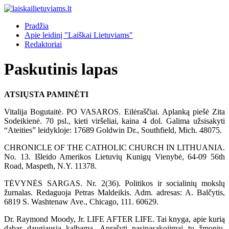
Pradžia
Apie leidinį "Laiškai Lietuviams"
Redaktoriai
Paskutinis lapas
ATSIŲSTA PAMINĖTI
Vitalija Bogutaitė. PO VASAROS. Eilėraščiai. Aplanką piešė Zita
Sodeikienė. 70 psl., kieti viršeliai, kaina 4 dol. Galima užsisakyti
“Ateities” leidykloje: 17689 Goldwin Dr., Southfield, Mich. 48075.
CHRONICLE OF THE CATHOLIC CHURCH IN LITHUANIA.
No. 13. Išleido Amerikos Lietuvių Kunigų Vienybė, 64-09 56th
Road, Maspeth, N.Y. 11378.
TĖVYNĖS SARGAS. Nr. 2(36). Politikos ir socialinių mokslų
žurnalas. Redaguoja Petras Maldeikis. Adm. adresas: A. Balčytis,
6819 S. Washtenaw Ave., Chicago, 111. 60629.
Dr. Raymond Moody, Jr. LIFE AFTER LIFE. Tai knyga, apie kurią
dabar daugiausia kalbama. Aprašyti pasipasakojimai tų žmonių,