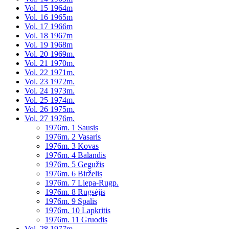
Vol. 15 1964m
Vol. 16 1965m
Vol. 17 1966m
Vol. 18 1967m
Vol. 19 1968m
Vol. 20 1969m.
Vol. 21 1970m.
Vol. 22 1971m.
Vol. 23 1972m.
Vol. 24 1973m.
Vol. 25 1974m.
Vol. 26 1975m.
Vol. 27 1976m.
1976m. 1 Sausis
1976m. 2 Vasaris
1976m. 3 Kovas
1976m. 4 Balandis
1976m. 5 Gegužis
1976m. 6 Birželis
1976m. 7 Liepa-Rugp.
1976m. 8 Rugsėjis
1976m. 9 Spalis
1976m. 10 Lapkritis
1976m. 11 Gruodis
Vol. 28 1977m.