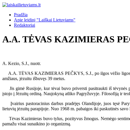
Pradžia
Apie leidinį "Laiškai Lietuviams"
Redaktoriai
A.A. TĖVAS KAZIMIERAS PEČ
A. Kezio, S.J., nuotr.
A.A. TĖVAS KAZIMIERAS PEČKYS, S.J., po ilgos vėžio ligos mirė 197
amžiaus, jėzuitu išbuvęs 39 metus.
Jis gimė Rusijoje, kur tėvai buvo priversti pasitraukti iš tėvynės 
įstojo į Jėzuitų ordiną. Naujokyną atliko Pagryžuvyje. Filosofiją ir te
Įvairius pastoracinius darbus pradėjęs Olandijoje, juos tęsė Par
lietuvių jėzuitų parapijoje. Nuo 1968 m. pabaigos iki paskutinės sav
Tėvas Kazimieras buvo tylus, pozityvus žmogus. Nemėgo sentimentalu
pamažu visai sunaikino jo organizmą.