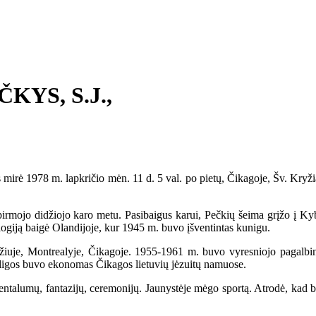
KYS, S.J.,
8 m. lapkričio mėn. 11 d. 5 val. po pietų, Čikagoje, Šv. Kryžiaus li
pirmojo didžiojo karo metu. Pasibaigus karui, Pečkių šeima grįžo į K
ologiją baigė Olandijoje, kur 1945 m. buvo įšventintas kunigu.
yžiuje, Montrealyje, Čikagoje. 1955-1961 m. buvo vyresniojo pagalb
o ligos buvo ekonomas Čikagos lietuvių jėzuitų namuose.
mų, fantazijų, ceremonijų. Jaunystėje mėgo sportą. Atrodė, kad buvo l