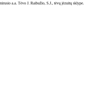
rusio a.a. Tėvo J. Raibužio, S.J., tėvų jėzuitų sklype.