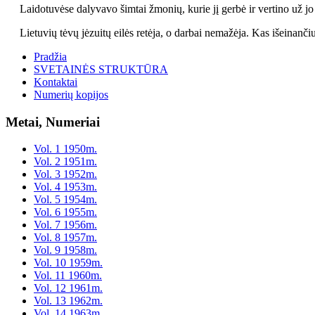
Laidotuvėse dalyvavo šimtai žmonių, kurie jį gerbė ir vertino už jo ty
Lietuvių tėvų jėzuitų eilės retėja, o darbai nemažėja. Kas išeinančiu
Pradžia
SVETAINĖS STRUKTŪRA
Kontaktai
Numerių kopijos
Metai, Numeriai
Vol. 1 1950m.
Vol. 2 1951m.
Vol. 3 1952m.
Vol. 4 1953m.
Vol. 5 1954m.
Vol. 6 1955m.
Vol. 7 1956m.
Vol. 8 1957m.
Vol. 9 1958m.
Vol. 10 1959m.
Vol. 11 1960m.
Vol. 12 1961m.
Vol. 13 1962m.
Vol. 14 1963m