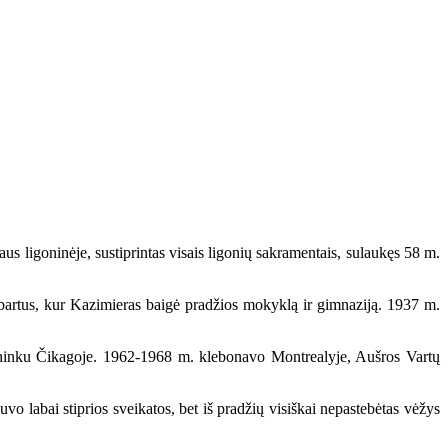
goninėje, sustiprintas visais ligonių sakramentais, sulaukęs 58 m.
ybartus, kur Kazimieras baigė pradžios mokyklą ir gimnaziją. 1937 m.
ininku Čikagoje. 1962-1968 m. klebonavo Montrealyje, Aušros Vartų
abai stiprios sveikatos, bet iš pradžių visiškai nepastebėtas vėžys