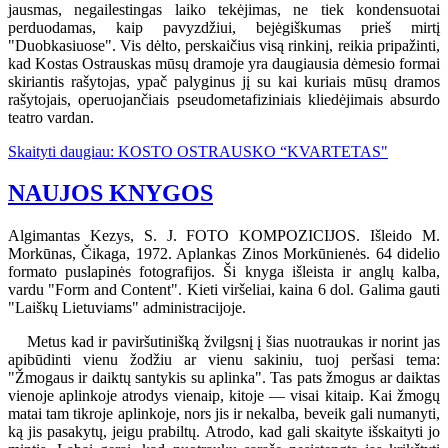
jausmas, negailestingas laiko tekėjimas, ne tiek kondensuotai
perduodamas, kaip pavyzdžiui, bejėgiškumas prieš mirtį
"Duobkasiuose". Vis dėlto, perskaičius visą rinkinį, reikia pripažinti,
kad Kostas Ostrauskas mūsų dramoje yra daugiausia dėmesio formai
skiriantis rašytojas, ypač palyginus jį su kai kuriais mūsų dramos
rašytojais, operuojančiais pseudometafiziniais kliedėjimais absurdo
teatro vardan.
Skaityti daugiau: KOSTO OSTRAUSKO “KVARTETAS"
NAUJOS KNYGOS
Algimantas Kezys, S. J. FOTO KOMPOZICIJOS. Išleido M.
Morkūnas, Čikaga, 1972. Aplankas Zinos Morkūnienės. 64 didelio
formato puslapinės fotografijos. Ši knyga išleista ir anglų kalba,
vardu "Form and Content". Kieti viršeliai, kaina 6 dol. Galima gauti
"Laiškų Lietuviams" administracijoje.
Metus kad ir paviršutinišką žvilgsnį į šias nuotraukas ir norint jas
apibūdinti vienu žodžiu ar vienu sakiniu, tuoj peršasi tema:
"Žmogaus ir daiktų santykis su aplinka". Tas pats žmogus ar daiktas
vienoje aplinkoje atrodys vienaip, kitoje — visai kitaip. Kai žmogų
matai tam tikroje aplinkoje, nors jis ir nekalba, beveik gali numanyti,
ką jis pasakytų, jeigu prabiltų. Atrodo, kad gali skaityte išskaityti jo