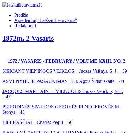
Pradžia
Apie leidinį "Laiškai Lietuviams"
Redaktoriai
1972m. 2 Vasaris
1972 / VASARIS - FEBRUARY / VOLUME XXIII. NO. 2
SIEKIANT VIENINGOS VEIKLOS Juozas Vaišnys, S. J. 39
ASMENYBĖ IR PAŠAUKIMAS Dr. Agota Šidlauskaitė 40
JACQUES MARITAIN — VIENUOLIS Juozas Venckus, S. J.
47
PERIODINĖS SPAUDOS GEROVĖS IR NEGEROVĖS M.
Stonys 48
EILĖRAŠČIAI Charles Pegui 50
KAIP GIMĖ “ATEITIS” IR ATEITININKAI Povilas Dirkis 52