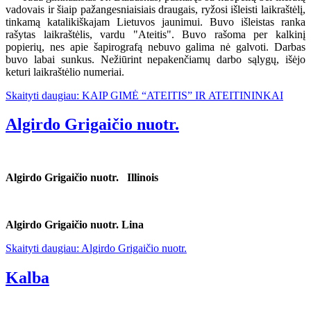
vadovais ir šiaip pažangesniaisiais draugais, ryžosi išleisti laikraštėlį,
tinkamą katalikiškajam Lietuvos jaunimui. Buvo išleistas ranka
rašytas laikraštėlis, vardu "Ateitis". Buvo rašoma per kalkinį
popierių, nes apie šapirografą nebuvo galima nė galvoti. Darbas
buvo labai sunkus. Nežiūrint nepakenčiamų darbo sąlygų, išėjo
keturi laikraštėlio numeriai.
Skaityti daugiau: KAIP GIMĖ “ATEITIS” IR ATEITININKAI
Algirdo Grigaičio nuotr.
Algirdo Grigaičio nuotr. Illinois
Algirdo Grigaičio nuotr. Lina
Skaityti daugiau: Algirdo Grigaičio nuotr.
Kalba