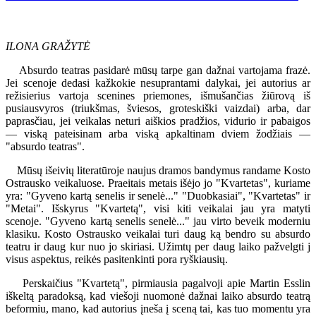
ILONA GRAŽYTĖ
Absurdo teatras pasidarė mūsų tarpe gan dažnai vartojama frazė.
Jei scenoje dedasi kažkokie nesuprantami dalykai, jei autorius ar
režisierius vartoja scenines priemones, išmušančias žiūrovą iš
pusiausvyros (triukšmas, šviesos, groteskiški vaizdai) arba, dar
paprasčiau, jei veikalas neturi aiškios pradžios, vidurio ir pabaigos
— viską pateisinam arba viską apkaltinam dviem žodžiais —
"absurdo teatras".
Mūsų išeivių literatūroje naujus dramos bandymus randame Kosto
Ostrausko veikaluose. Praeitais metais išėjo jo "Kvartetas", kuriame
yra: "Gyveno kartą senelis ir senelė..." "Duobkasiai", "Kvartetas" ir
"Metai". Išskyrus "Kvartetą", visi kiti veikalai jau yra matyti
scenoje. "Gyveno kartą senelis senelė..." jau virto beveik moderniu
klasiku. Kosto Ostrausko veikalai turi daug ką bendro su absurdo
teatru ir daug kur nuo jo skiriasi. Užimtų per daug laiko pažvelgti j
visus aspektus, reikės pasitenkinti pora ryškiausių.
Perskaičius "Kvartetą", pirmiausia pagalvoji apie Martin Esslin
iškeltą paradoksą, kad viešoji nuomonė dažnai laiko absurdo teatrą
beformiu, mano, kad autorius įneša į sceną tai, kas tuo momentu yra