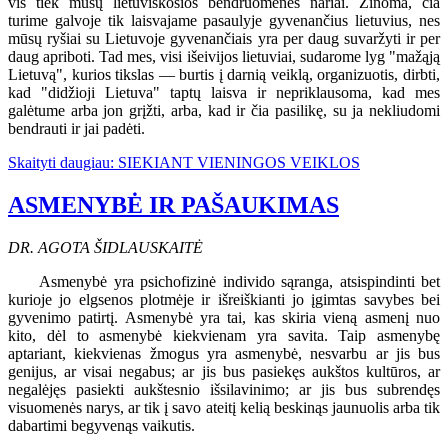
vis tiek mūsų lietuviškosios bendruomenės nariai. Žinoma, čia
turime galvoje tik laisvajame pasaulyje gyvenančius lietuvius, nes
mūsų ryšiai su Lietuvoje gyvenančiais yra per daug suvaržyti ir per
daug apriboti. Tad mes, visi išeivijos lietuviai, sudarome lyg "mažąją
Lietuvą", kurios tikslas — burtis į darnią veiklą, organizuotis, dirbti,
kad "didžioji Lietuva" taptų laisva ir nepriklausoma, kad mes
galėtume arba jon grįžti, arba, kad ir čia pasilikę, su ja nekliudomi
bendrauti ir jai padėti.
Skaityti daugiau: SIEKIANT VIENINGOS VEIKLOS
ASMENYBĖ IR PAŠAUKIMAS
DR. AGOTA ŠIDLAUSKAITĖ
Asmenybė yra psichofizinė individo sąranga, atsispindinti bet
kurioje jo elgsenos plotmėje ir išreiškianti jo įgimtas savybes bei
gyvenimo patirtį. Asmenybė yra tai, kas skiria vieną asmenį nuo
kito, dėl to asmenybė kiekvienam yra savita. Taip asmenybę
aptariant, kiekvienas žmogus yra asmenybė, nesvarbu ar jis bus
genijus, ar visai negabus; ar jis bus pasiekęs aukštos kultūros, ar
negalėjęs pasiekti aukštesnio išsilavinimo; ar jis bus subrendęs
visuomenės narys, ar tik į savo ateitį kelią beskinąs jaunuolis arba tik
dabartimi begyvenąs vaikutis.