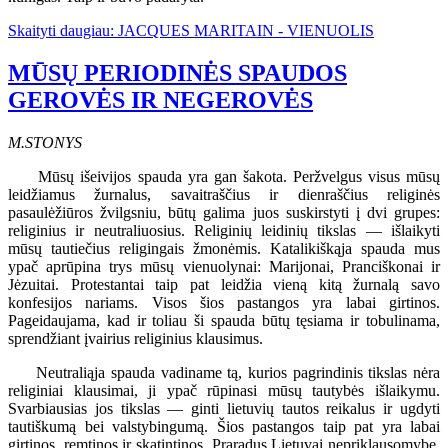
Skaityti daugiau: JACQUES MARITAIN - VIENUOLIS
MŪSŲ PERIODINĖS SPAUDOS
GEROVĖS IR NEGEROVĖS
M.
STONYS
Mūsų išeivijos spauda yra gan šakota. Peržvelgus visus mūsų
leidžiamus žurnalus, savaitraščius ir dienraščius religinės
pasaulėžiūros žvilgsniu, būtų galima juos suskirstyti į dvi grupes:
religinius ir neutraliuosius. Religinių leidinių tikslas — išlaikyti
mūsų tautiečius religingais žmonėmis. Katalikiškąja spauda mus
ypač aprūpina trys mūsų vienuolynai: Marijonai, Pranciškonai ir
Jėzuitai. Protestantai taip pat leidžia vieną kitą žurnalą savo
konfesijos nariams. Visos šios pastangos yra labai girtinos.
Pageidaujama, kad ir toliau ši spauda būtų tęsiama ir tobulinama,
sprendžiant įvairius religinius klausimus.
Neutraliąja spauda vadiname tą, kurios pagrindinis tikslas nėra
religiniai klausimai, ji ypač rūpinasi mūsų tautybės išlaikymu.
Svarbiausias jos tikslas — ginti lietuvių tautos reikalus ir ugdyti
tautiškumą bei valstybingumą. Šios pastangos taip pat yra labai
girtinos, remtinos ir skatintinos. Praradus Lietuvai nepriklausomybę,