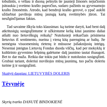
tobulintis, o vėliau ir duoną pelnytis tie jaunieji žmonės nejučiomis
įsitraukia į svetimo krašto papročius, sudaro pažintis su gyvenamojo
krašto žmonėmis. Atrodo, kad bendroji krašto gerovė, o ypač aukšti
uždarbiai pavilioja mūsų jaunąją kartą svetimybės jūron. Tai
neužginčijamas faktas.
Tad savaime iškyla toks klausimas: ką turime daryti, kad bent dalį
atkritusiųjų susigrąžintume ir užkirstume kelią kitai jaunimo daliai
atšalti nuo lietuviškųjų reikalų? Nutolusieji retkarčiais prisimena
lietuvius iš sentimento, nueina į vieną kitą parengimą ar balių. Jie
nemėgsta visuomeninių rietenų ir mūsuose įsišaknijusių intrigų.
Neseniai įsteigtas Lietuvių Fondas duoda vilčių, kad per mokyklų ir
kultūrinio gyvenimo šelpimą galėtume dalį jaunimo tautai išsaugoti.
Bet to dar maža. Reikia dar tokiu pat būdu ir nutolusius susigrąžinti.
Grubiai tariant, doleriui nuviliojus mūsų jaunimą, tuo pačiu doleriu
turime jį ir susigrąžinti.
Skaityti daugiau: LIETUVYBĖS DOLERIS
Tėvynėje
Skyrių tvarko DANUTĖ BINDOKIENĖ