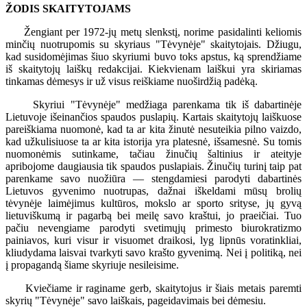
ŽODIS SKAITYTOJAMS
Žengiant per 1972-jų metų slenkstį, norime pasidalinti keliomis
minčių nuotrupomis su skyriaus "Tėvynėje" skaitytojais. Džiugu,
kad susidomėjimas šiuo skyriumi buvo toks apstus, ką sprendžiame
iš skaitytojų laiškų redakcijai. Kiekvienam laiškui yra skiriamas
tinkamas dėmesys ir už visus reiškiame nuoširdžią padėką.
Skyriui "Tėvynėje" medžiaga parenkama tik iš dabartinėje
Lietuvoje išeinančios spaudos puslapių. Kartais skaitytojų laiškuose
pareiškiama nuomonė, kad ta ar kita žinutė nesuteikia pilno vaizdo,
kad užkulisiuose ta ar kita istorija yra platesnė, išsamesnė. Su tomis
nuomonėmis sutinkame, tačiau žinučių šaltinius ir ateityje
apribojome daugiausia tik spaudos puslapiais. Žinučių turinį taip pat
parenkame savo nuožiūra — stengdamiesi parodyti dabartinės
Lietuvos gyvenimo nuotrupas, dažnai iškeldami mūsų brolių
tėvynėje laimėjimus kultūros, mokslo ar sporto srityse, jų gyvą
lietuviškumą ir pagarbą bei meilę savo kraštui, jo praeičiai. Tuo
pačiu nevengiame parodyti svetimųjų primesto biurokratizmo
painiavos, kuri visur ir visuomet draikosi, lyg lipnūs voratinkliai,
kliudydama laisvai tvarkyti savo krašto gyvenimą. Nei į politiką, nei
į propagandą šiame skyriuje nesileisime.
Kviečiame ir raginame gerb, skaitytojus ir šiais metais paremti
skyrių "Tėvynėje" savo laiškais, pageidavimais bei dėmesiu.