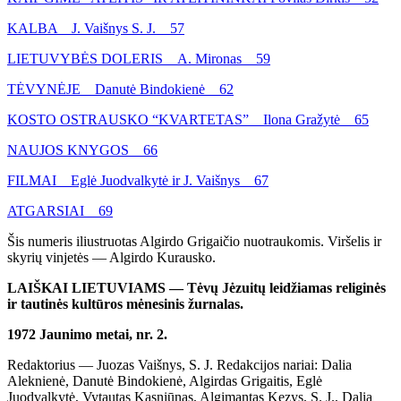
KALBA J. Vaišnys S. J. 57
LIETUVYBĖS DOLERIS A. Mironas 59
TĖVYNĖJE Danutė Bindokienė 62
KOSTO OSTRAUSKO “KVARTETAS” Ilona Gražytė 65
NAUJOS KNYGOS 66
FILMAI Eglė Juodvalkytė ir J. Vaišnys 67
ATGARSIAI 69
Šis numeris iliustruotas Algirdo Grigaičio nuotraukomis. Viršelis ir
skyrių vinjetės — Algirdo Kurausko.
LAIŠKAI LIETUVIAMS — Tėvų Jėzuitų leidžiamas religinės
ir tautinės kultūros mėnesinis žurnalas.
1972 Jaunimo metai, nr. 2.
Redaktorius — Juozas Vaišnys, S. J. Redakcijos nariai: Dalia
Aleknienė, Danutė Bindokienė, Algirdas Grigaitis, Eglė
Juodvalkytė, Vytautas Kasniūnas, Algimantas Kezys, S. J., Dalia