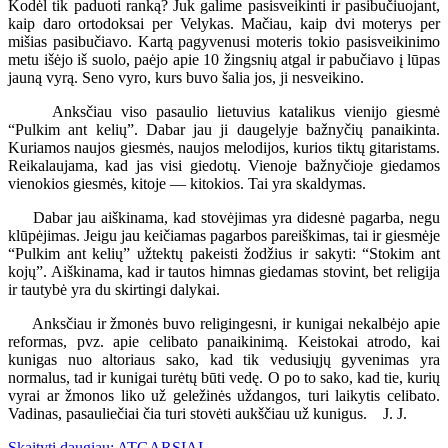
Kodėl tik paduoti ranką? Juk galime pasisveikinti ir pasibučiuojant,
kaip daro ortodoksai per Velykas. Mačiau, kaip dvi moterys per
mišias pasibučiavo. Kartą pagyvenusi moteris tokio pasisveikinimo
metu išėjo iš suolo, paėjo apie 10 žingsnių atgal ir pabučiavo į lūpas
jauną vyrą. Seno vyro, kurs buvo šalia jos, ji nesveikino.
Anksčiau viso pasaulio lietuvius katalikus vienijo giesmė
“Pulkim ant kelių”. Dabar jau ji daugelyje bažnyčių panaikinta.
Kuriamos naujos giesmės, naujos melodijos, kurios tiktų gitaristams.
Reikalaujama, kad jas visi giedotų. Vienoje bažnyčioje giedamos
vienokios giesmės, kitoje — kitokios. Tai yra skaldymas.
Dabar jau aiškinama, kad stovėjimas yra didesnė pagarba, negu
klūpėjimas. Jeigu jau keičiamas pagarbos pareiškimas, tai ir giesmėje
“Pulkim ant kelių” užtektų pakeisti žodžius ir sakyti: “Stokim ant
kojų”. Aiškinama, kad ir tautos himnas giedamas stovint, bet religija
ir tautybė yra du skirtingi dalykai.
Anksčiau ir žmonės buvo religingesni, ir kunigai nekalbėjo apie
reformas, pvz. apie celibato panaikinimą. Keistokai atrodo, kai
kunigas nuo altoriaus sako, kad tik vedusiųjų gyvenimas yra
normalus, tad ir kunigai turėtų būti vedę. O po to sako, kad tie, kurių
vyrai ar žmonos liko už geležinės uždangos, turi laikytis celibato.
Vadinas, pasauliečiai čia turi stovėti aukščiau už kunigus. J. J.
Skaityti daugiau: ATGARSIAI