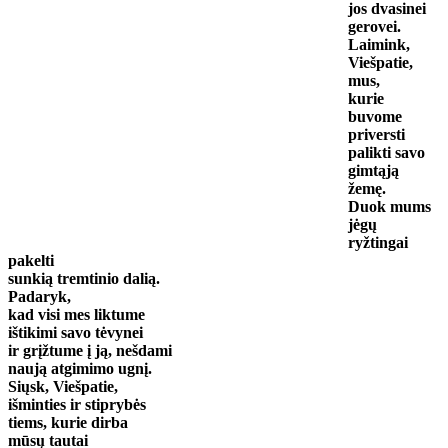
jos dvasinei
gerovei.
Laimink,
Viešpatie,
mus,
kurie
buvome
priversti
palikti savo
gimtąją
žemę.
Duok mums
jėgų
ryžtingai
pakelti
sunkią tremtinio dalią.
Padaryk,
kad visi mes liktume
ištikimi savo tėvynei
ir grįžtume į ją, nešdami
naują atgimimo ugnį.
Siųsk, Viešpatie,
išminties ir stiprybės
tiems, kurie dirba
mūsų tautai