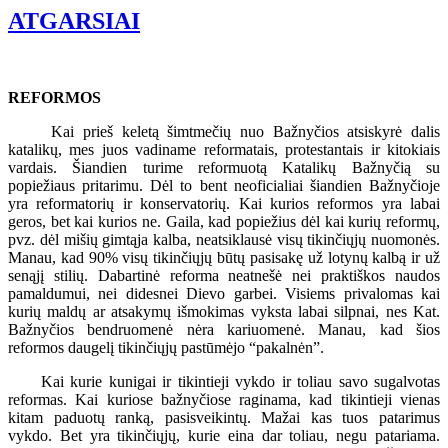
ATGARSIAI
REFORMOS
Kai prieš keletą šimtmečių nuo Bažnyčios atsiskyrė dalis
katalikų, mes juos vadiname reformatais, protestantais ir kitokiais
vardais. Šiandien turime reformuotą Katalikų Bažnyčią su
popiežiaus pritarimu. Dėl to bent neoficialiai šiandien Bažnyčioje
yra reformatorių ir konservatorių. Kai kurios reformos yra labai
geros, bet kai kurios ne. Gaila, kad popiežius dėl kai kurių reformų,
pvz. dėl mišių gimtąja kalba, neatsiklausė visų tikinčiųjų nuomonės.
Manau, kad 90% visų tikinčiųjų būtų pasisakę už lotynų kalbą ir už
senąjį stilių. Dabartinė reforma neatnešė nei praktiškos naudos
pamaldumui, nei didesnei Dievo garbei. Visiems privalomas kai
kurių maldų ar atsakymų išmokimas vyksta labai silpnai, nes Kat.
Bažnyčios bendruomenė nėra kariuomenė. Manau, kad šios
reformos daugelį tikinčiųjų pastūmėjo “pakalnėn”.
Kai kurie kunigai ir tikintieji vykdo ir toliau savo sugalvotas
reformas. Kai kuriose bažnyčiose raginama, kad tikintieji vienas
kitam paduotų ranką, pasisveikintų. Mažai kas tuos patarimus
vykdo. Bet yra tikinčiųjų, kurie eina dar toliau, negu patariama.