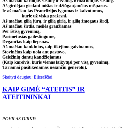
Aš mačiau karalijos sostinę ir Romą, krikščionijos sostinę,
Aš girdėjau giedant mišias ir džiūgaujančius mišparus.
Ir aš mačiau tas Prancūzijos lygumas ir kalvotumus,
kurie už viską gražesni.
Aš mačiau gilią jūrą, ir gilią girią, ir gilią žmogaus širdį.
Aš mačiau širdis, meilės graužiamas
Per ištisą gyvenimą,
Pasimetusias gailestingume,
Degančias kaip liepsnas.
Aš mačiau kankinius, taip tikėjimo gaivinamus,
Stovinčius kaip uola ant pastovo,
Geležinių dantų kandžiojamus
(Kaip kareivis, kuris vienas laikytųsi per visą gyvenimą,
Tariamai pasitikėdamas nesančiu generolu).
Skaityti daugiau: Eilėraščiai
KAIP GIMĖ “ATEITIS” IR
ATEITININKAI
POVILAS DIRKIS