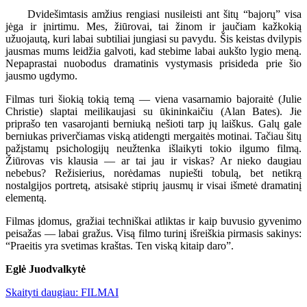
Dvidešimtasis amžius rengiasi nusileisti ant šitų “bajorų” visa
jėga ir įnirtimu. Mes, žiūrovai, tai žinom ir jaučiam kažkokią
užuojautą, kuri labai subtiliai jungiasi su pavydu. Šis keistas dvilypis
jausmas mums leidžia galvoti, kad stebime labai aukšto lygio meną.
Nepaprastai nuobodus dramatinis vystymasis prisideda prie šio
jausmo ugdymo.
Filmas turi šiokią tokią temą — viena vasarnamio bajoraitė (Julie
Christie) slaptai meilikaujasi su ūkininkaičiu (Alan Bates). Jie
priprašo ten vasarojanti berniuką nešioti tarp jų laiškus. Galų gale
berniukas priverčiamas viską atidengti mergaitės motinai. Tačiau šitų
pažįstamų psichologijų neužtenka išlaikyti tokio ilgumo filmą.
Žiūrovas vis klausia — ar tai jau ir viskas? Ar nieko daugiau
nebebus? Režisierius, norėdamas nupiešti tobulą, bet netikrą
nostalgijos portretą, atsisakė stiprių jausmų ir visai išmetė dramatinį
elementą.
Filmas įdomus, gražiai techniškai atliktas ir kaip buvusio gyvenimo
peisažas — labai gražus. Visą filmo turinį išreiškia pirmasis sakinys:
“Praeitis yra svetimas kraštas. Ten viską kitaip daro”.
Eglė Juodvalkytė
Skaityti daugiau: FILMAI