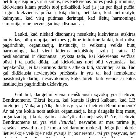
bet tuoj susiginčys ir susimuš, nes kiekvienas norės pūsti pirmutinis,
kiekvienas kitam pradės tuoj prikaišioti, kad jis jau per ilgai pučia.
Tegul kiekvienas pučia į kitą dūdą, bet taip, kad netrukdytų
kaimynui, kad visų pūtimas derintųsi, kad išeitų harmoninga
simfonija, o ne nervus gadinąs disonansas.
Laukti, kad niekad disonansų nesukeltų kiekvienas atskiras
individas, būtų utopija, bet mes galime ir turime laukti, kad mūsų
pagrindinių organizacijų, institucijų ir veiksnių veikla būtų
harmoninga, kad vieni kitiems nekaišiotų lazdų į ratus. O
nesklandumai ir disonansai įvyksta tada, kai kiekvienas veržiasi
pūsti į tą pačią dūdą, kai kiekvienas nori būti vyriausias, kai
nepakenčia, jei kai kuriuos darbus atlieka kiti, stovintieji šalia. Tad
gal didžiausia nevienybės priežastis ir yra ta, kad nemokame
pasiskirstyti darbų, nesuvokiame, koks turėtų būti vienos ar kitos
instiiucijos pagrindinis uždavinys.
Gal būt, daugeliui viena neaiškiausių sąvokų yra Lietuvių
Bendruomenė. Tikrai keista, kai kartais išgirsti kalbant, kad LB
turėtų įeit į Vliką ar į Altą. Juk kas gi yra ta Lietuvių Bendruomenė?
Ar tai yra kokia nors atskira organizacija, kaip daugelis kitų mūsų
organizacijų, į kurią galima įsirašyti arba neįsirašyti? Ne, Lietuvių
Bendruomenė tai yra visi
lietuviai,
nesvarbu ar mes turime jų
sąrašus, nesvarbu ar jie moka solidarumo mokestį. Jeigu jie jokioje
lietuviškoje veikloje nedalyvauja ir jos neremia, tai yra pasyvūs, bet