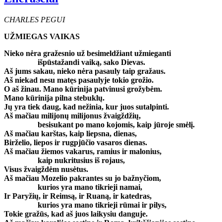
CHARLES PEGUI
UŽMIEGAS VAIKAS
Nieko nėra gražesnio už besimeldžiant užmieganti
išpūstažandi vaiką, sako Dievas.
Aš jums sakau, nieko nėra pasauly taip gražaus.
Aš niekad nesu matęs pasaulyje tokio grožio.
O aš žinau. Mano kūrinija patvinusi grožybėm.
Mano kūrinija pilna stebuklų.
Jų yra tiek daug, kad nežinia, kur juos sutalpinti.
Aš mačiau milijonų milijonus žvaigždžių,
besisukant po mano kojomis, kaip jūroje smėlį.
Aš mačiau karštas, kaip liepsna, dienas,
Birželio, liepos ir rugpjūčio vasaros dienas.
Aš mačiau žiemos vakarus, ramius ir malonius,
kaip nukritusius iš rojaus,
Visus žvaigždėm nusėtus.
Aš mačiau Mozelio pakrantes su jo bažnyčiom,
kurios yra mano tikrieji namai,
Ir Paryžių, ir Reimsą, ir Ruaną, ir katedras,
kurios yra mano tikrieji rūmai ir pilys,
Tokie gražūs, kad aš juos laikysiu danguje.