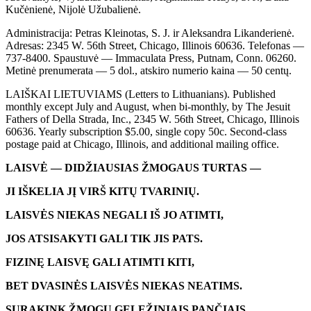
Kučėnienė, Nijolė Užubalienė.
Administracija: Petras Kleinotas, S. J. ir Aleksandra Likanderienė.
Adresas: 2345 W. 56th Street, Chicago, Illinois 60636. Telefonas —
737-8400. Spaustuvė — Immaculata Press, Putnam, Conn. 06260.
Metinė prenumerata — 5 dol., atskiro numerio kaina — 50 centų.
LAIŠKAI LIETUVIAMS (Letters to Lithuanians). Published
monthly except July and August, when bi-monthly, by The Jesuit
Fathers of Della Strada, Inc., 2345 W. 56th Street, Chicago, Illinois
60636. Yearly subscription $5.00, single copy 50c. Second-class
postage paid at Chicago, Illinois, and additional mailing office.
LAISVĖ — DIDŽIAUSIAS ŽMOGAUS TURTAS —
JI IŠKELIA JĮ VIRŠ KITŲ TVARINIŲ.
LAISVĖS NIEKAS NEGALI IŠ JO ATIMTI,
JOS ATSISAKYTI GALI TIK JIS PATS.
FIZINĘ LAISVĘ GALI ATIMTI KITI,
BET DVASINĖS LAISVĖS NIEKAS NEATIMS.
SURAKINK ŽMOGŲ GELEŽINIAIS PANČIAIS,