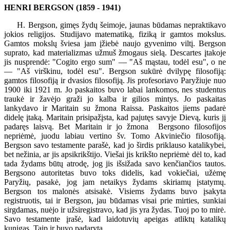
HENRI BERGSON (1859 - 1941)
H. Bergson, gimęs žydų šeimoje, jaunas būdamas nepraktikavo
jokios religijos. Studijavo matematiką, fiziką ir gamtos mokslus.
Gamtos mokslų šviesa jam įžiebė naujo gyvenimo viltį. Bergson
suprato, kad materializmas užmuš žmogaus sielą. Descartes įtakoje
jis nusprendė: "Cogito ergo sum" — "Aš mąstau, todėl esu", o ne
— "Aš virškinu, todėl esu". Bergson sukūrė dvilypę filosofiją:
gamtos filosofiją ir dvasios filosofiją. Jis profesoriavo Paryžiuje nuo
1900 iki 1921 m. Jo paskaitos buvo labai lankomos, nes studentus
traukė ir žavėjo graži jo kalba ir gilios mintys. Jo paskaitas
lankydavo ir Maritain su žmona Raissa. Paskaitos jiems padarė
didelę įtaką. Maritain prisipažįsta, kad pajutęs savyje Dievą, kuris jį
padaręs laisvą. Bet Maritain ir jo žmona Bergsono filosofijos
nepriėmė, juodu labiau vertino šv. Tomo Akviniečio filosofiją.
Bergson savo testamente parašė, kad jo širdis priklauso katalikybei,
bet nežinia, ar jis apsikrikštijo. Viešai jis krikšto nepriėmė dėl to, kad
tada žydams būtų atrodę, jog jis išsižada savo kenčiančios tautos.
Bergsono autoritetas buvo toks didelis, kad vokiečiai, užėmę
Paryžių, pasakė, jog jam netaikys žydams skiriamų įstatymų.
Bergson tos malonės atsisakė. Visiems žydams buvo įsakyta
registruotis, tai ir Bergson, jau būdamas visai prie mirties, sunkiai
sirgdamas, nuėjo ir užsiregistravo, kad jis yra žydas. Tuoj po to mirė.
Savo testamente įrašė, kad laidotuvių apeigas atliktų katalikų
kunigas. Taip ir buvo padaryta.