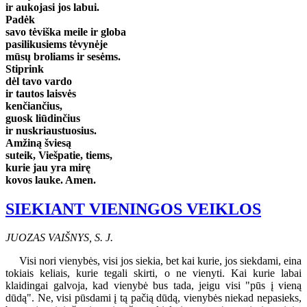
ir aukojasi jos labui.
Padėk
savo tėviška meile ir globa
pasilikusiems tėvynėje
mūsų broliams ir sesėms.
Stiprink
dėl tavo vardo
ir tautos laisvės
kenčiančius,
guosk liūdinčius
ir nuskriaustuosius.
Amžiną šviesą
suteik, Viešpatie, tiems,
kurie jau yra mirę
kovos lauke. Amen.
SIEKIANT VIENINGOS VEIKLOS
JUOZAS VAIŠNYS, S. J.
Visi nori vienybės, visi jos siekia, bet kai kurie, jos siekdami, eina
tokiais keliais, kurie tegali skirti, o ne vienyti. Kai kurie labai
klaidingai galvoja, kad vienybė bus tada, jeigu visi "pūs į vieną
dūdą". Ne, visi pūsdami į tą pačią dūdą, vienybės niekad nepasieks,