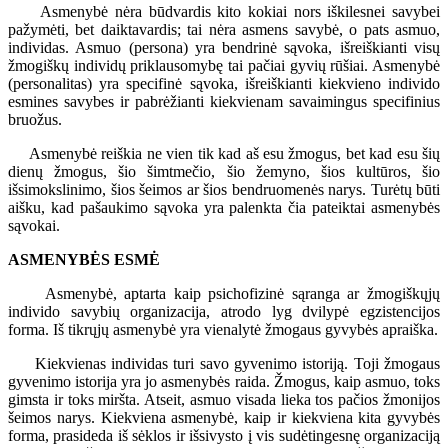
Asmenybė nėra būdvardis kito kokiai nors iškilesnei savybei
pažymėti, bet daiktavardis; tai nėra asmens savybė, o pats asmuo,
individas. Asmuo (persona) yra bendrinė sąvoka, išreiškianti visų
žmogiškų individų priklausomybę tai pačiai gyvių rūšiai. Asmenybė
(personalitas) yra specifinė sąvoka, išreiškianti kiekvieno individo
esmines savybes ir pabrėžianti kiekvienam savaimingus specifinius
bruožus.
Asmenybė reiškia ne vien tik kad aš esu žmogus, bet kad esu šių
dienų žmogus, šio šimtmečio, šio žemyno, šios kultūros, šio
išsimokslinimo, šios šeimos ar šios bendruomenės narys. Turėtų būti
aišku, kad pašaukimo sąvoka yra palenkta čia pateiktai asmenybės
sąvokai.
ASMENYBĖS ESMĖ
Asmenybė, aptarta kaip psichofizinė sąranga ar žmogiškųjų
individo savybių organizacija, atrodo lyg dvilypė egzistencijos
forma. Iš tikrųjų asmenybė yra vienalytė žmogaus gyvybės apraiška.
Kiekvienas individas turi savo gyvenimo istoriją. Toji žmogaus
gyvenimo istorija yra jo asmenybės raida. Žmogus, kaip asmuo, toks
gimsta ir toks miršta. Atseit, asmuo visada lieka tos pačios žmonijos
šeimos narys. Kiekviena asmenybė, kaip ir kiekviena kita gyvybės
forma, prasideda iš sėklos ir išsivysto į vis sudėtingesnę organizaciją