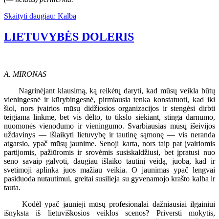
Skaityti daugiau: Kalba
LIETUVYBĖS DOLERIS
A. MIRONAS
Nagrinėjant klausimą, ką reikėtų daryti, kad mūsų veikla būtų
vieningesnė ir kūrybingesnė, pirmiausia tenka konstatuoti, kad iki
šiol, nors įvairios mūsų didžiosios organizacijos ir stengėsi dirbti
teigiama linkme, bet vis dėlto, to tikslo siekiant, stinga darnumo,
nuomonės vienodumo ir vieningumo. Svarbiausias mūsų išeivijos
uždavinys — išlaikyti lietuvybę ir tautinę sąmonę — vis neranda
atgarsio, ypač mūsų jaunime. Senoji karta, nors taip pat įvairiomis
partijomis, pažiūromis ir srovėmis susiskaldžiusi, bet įpratusi nuo
seno savaip galvoti, daugiau išlaiko tautinį veidą, juoba, kad ir
svetimoji aplinka juos mažiau veikia. O jaunimas ypač lengvai
pasiduoda nutautimui, greitai susilieja su gyvenamojo krašto kalba ir
tauta.
Kodėl ypač jaunieji mūsų profesionalai dažniausiai ilgainiui
išnyksta iš lietuviškosios veiklos scenos? Priversti mokytis,