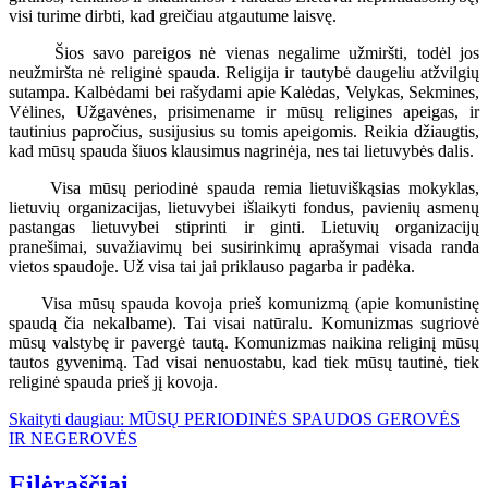
visi turime dirbti, kad greičiau atgautume laisvę.
Šios savo pareigos nė vienas negalime užmiršti, todėl jos
neužmiršta nė religinė spauda. Religija ir tautybė daugeliu atžvilgių
sutampa. Kalbėdami bei rašydami apie Kalėdas, Velykas, Sekmines,
Vėlines, Užgavėnes, prisimename ir mūsų religines apeigas, ir
tautinius papročius, susijusius su tomis apeigomis. Reikia džiaugtis,
kad mūsų spauda šiuos klausimus nagrinėja, nes tai lietuvybės dalis.
Visa mūsų periodinė spauda remia lietuviškąsias mokyklas,
lietuvių organizacijas, lietuvybei išlaikyti fondus, pavienių asmenų
pastangas lietuvybei stiprinti ir ginti. Lietuvių organizacijų
pranešimai, suvažiavimų bei susirinkimų aprašymai visada randa
vietos spaudoje. Už visa tai jai priklauso pagarba ir padėka.
Visa mūsų spauda kovoja prieš komunizmą (apie komunistinę
spaudą čia nekalbame). Tai visai natūralu. Komunizmas sugriovė
mūsų valstybę ir pavergė tautą. Komunizmas naikina religinį mūsų
tautos gyvenimą. Tad visai nenuostabu, kad tiek mūsų tautinė, tiek
religinė spauda prieš jį kovoja.
Skaityti daugiau: MŪSŲ PERIODINĖS SPAUDOS GEROVĖS
IR NEGEROVĖS
Eilėraščiai