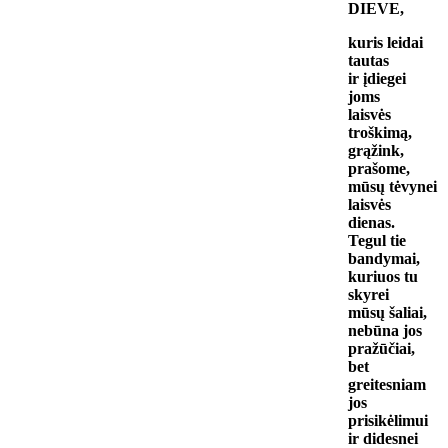
DIEVE,
kuris leidai
tautas
ir įdiegei
joms
laisvės
troškimą,
grąžink,
prašome,
mūsų tėvynei
laisvės
dienas.
Tegul tie
bandymai,
kuriuos tu
skyrei
mūsų šaliai,
nebūna jos
pražūčiai,
bet
greitesniam
jos
prisikėlimui
ir didesnei