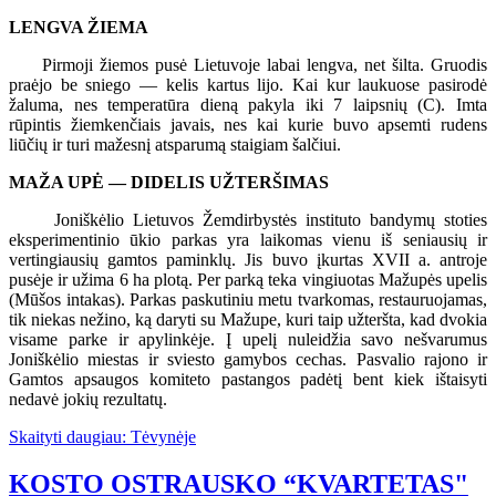
LENGVA ŽIEMA
Pirmoji žiemos pusė Lietuvoje labai lengva, net šilta. Gruodis
praėjo be sniego — kelis kartus lijo. Kai kur laukuose pasirodė
žaluma, nes temperatūra dieną pakyla iki 7 laipsnių (C). Imta
rūpintis žiemkenčiais javais, nes kai kurie buvo apsemti rudens
liūčių ir turi mažesnį atsparumą staigiam šalčiui.
MAŽA UPĖ — DIDELIS UŽTERŠIMAS
Joniškėlio Lietuvos Žemdirbystės instituto bandymų stoties
eksperimentinio ūkio parkas yra laikomas vienu iš seniausių ir
vertingiausių gamtos paminklų. Jis buvo įkurtas XVII a. antroje
pusėje ir užima 6 ha plotą. Per parką teka vingiuotas Mažupės upelis
(Mūšos intakas). Parkas paskutiniu metu tvarkomas, restauruojamas,
tik niekas nežino, ką daryti su Mažupe, kuri taip užteršta, kad dvokia
visame parke ir apylinkėje. Į upelį nuleidžia savo nešvarumus
Joniškėlio miestas ir sviesto gamybos cechas. Pasvalio rajono ir
Gamtos apsaugos komiteto pastangos padėtį bent kiek ištaisyti
nedavė jokių rezultatų.
Skaityti daugiau: Tėvynėje
KOSTO OSTRAUSKO “KVARTETAS"