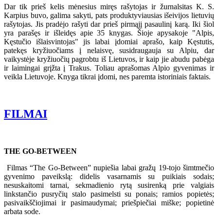
Dar tik prieš kelis mėnesius miręs rašytojas ir žurnalsitas K. S.
Karpius buvo, galima sakyti, pats produktyviausias išeivijos lietuvių
rašytojas. Jis pradėjo rašyti dar prieš pirmąjį pasaulinį karą. Iki šiol
yra parašęs ir išleidęs apie 35 knygas. Šioje apysakoje "Alpis,
Kęstučio išlaisvintojas" jis labai įdomiai aprašo, kaip Kęstutis,
patekęs kryžiuočiams į nelaisvę, susidraugauja su Alpiu, dar
vaikystėje kryžiuočių pagrobtu iš Lietuvos, ir kaip jie abudu pabėga
ir laimingai grįžta į Trakus. Toliau aprašomas Alpio gyvenimas ir
veikla Lietuvoje. Knyga tikrai įdomi, nes paremta istoriniais faktais.
FILMAI
THE GO-BETWEEN
Filmas “The Go-Between” nupiešia labai gražų 19-tojo šimtmečio
gyvenimo paveikslą: didelis vasarnamis su puikiais sodais;
nesuskaitomi tarnai, sekmadienio rytą susirenką prie valgiais
linkstančio pusryčių stalo pasimelsti su ponais; ramios popietės;
pasivaikščiojimai ir pasimaudymai; priešpiečiai miške; popietinė
arbata sode.