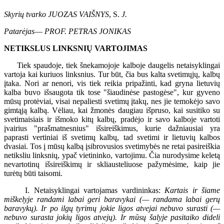
Skyrių tvarko JUOZAS VAIŠNYS
, S.
J.
Patarėjas
—
PROF. PETRAS JONIKAS
NETIKSLUS LINKSNIŲ VARTOJIMAS
Tiek spaudoje, tiek šnekamojoje kalboje daugelis netaisyklingai
vartoja kai kuriuos linksnius. Tur būt, čia bus kalta svetimųjų, kalbų
įtaka. Nori ar nenori, vis tiek reikia pripažinti, kad gryna lietuvių
kalba buvo išsaugota tik tose "šiaudinėse pastogėse", kur gyveno
mūsų protėviai, visai nepaliesti svetimų įtakų, nes jie temokėjo savo
gimtąją kalbą. Vėliau, kai žmonės daugiau išpruso, kai susitiko su
svetimaisiais ir išmoko kitų kalbų, pradėjo ir savo kalboje vartoti
įvairius "prašmatnesnius" išsireiškimus, kurie dažniausiai yra
paprasti vertiniai iš svetimų kalbų, tad svetimi ir lietuvių kalbos
dvasiai. Tos į mūsų kalbą įsibrovusios svetimybės ne retai pasireiškia
netiksliu linksnių, ypač vietininko, vartojimu. Čia nurodysime keletą
nevartotinų išsireiškimų ir skliausteliuose pažymėsime, kaip jie
turėtų būti taisomi.
I. Netaisyklingai vartojamas vardininkas:
Kartais ir šiame
miškelyje randami labai geri baravykai (— randama labai gerų
baravykų). Ir po ilgų tyrimų jokie ligos atvejai nebuvo surasti (—
nebuvo surasta jokių ligos atvejų). Ir mūsų šalyje pasitaiko dideli