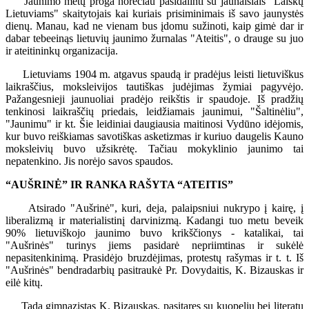
Jaunimo metų proga norėčiau pasidalinti su jaunaisiais "Laiškų
Lietuviams" skaitytojais kai kuriais prisiminimais iš savo jaunystės
dienų. Manau, kad ne vienam bus įdomu sužinoti, kaip gimė dar ir
dabar tebeeinąs lietuvių jaunimo žurnalas "Ateitis", o drauge su juo
ir ateitininkų organizacija.
Lietuviams 1904 m. atgavus spaudą ir pradėjus leisti lietuviškus
laikraščius, moksleivijos tautiškas judėjimas žymiai pagyvėjo.
Pažangesnieji jaunuoliai pradėjo reikštis ir spaudoje. Iš pradžių
tenkinosi laikraščių priedais, leidžiamais jaunimui, "Šaltinėliu",
"Jaunimu" ir kt. Šie leidiniai daugiausia maitinosi Vydūno idėjomis,
kur buvo reiškiamas savotiškas asketizmas ir kuriuo daugelis Kauno
moksleivių buvo užsikrėtę. Tačiau mokyklinio jaunimo tai
nepatenkino. Jis norėjo savos spaudos.
“AUŠRINĖ” IR RANKA RAŠYTA “ATEITIS”
Atsirado "Aušrinė", kuri, deja, palaipsniui nukrypo į kairę, į
liberalizmą ir materialistinį darvinizmą. Kadangi tuo metu beveik
90% lietuviškojo jaunimo buvo krikščionys - katalikai, tai
"Aušrinės" turinys jiems pasidarė nepriimtinas ir sukėlė
nepasitenkinimą. Prasidėjo bruzdėjimas, protestų rašymas ir t. t. Iš
"Aušrinės" bendradarbių pasitraukė Pr. Dovydaitis, K. Bizauskas ir
eilė kitų.
Tada gimnazistas K. Bizauskas, pasitaręs su kuopelių bei literatų