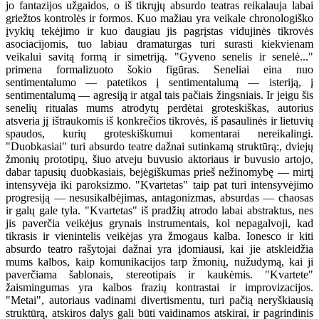
jo fantazijos užgaidos, o iš tikrųjų absurdo teatras reikalauja labai
griežtos kontrolės ir formos. Kuo mažiau yra veikale chronologiško
įvykių tekėjimo ir kuo daugiau jis pagrįstas vidujinės tikrovės
asociacijomis, tuo labiau dramaturgas turi surasti kiekvienam
veikalui savitą formą ir simetriją. "Gyveno senelis ir senelė..."
primena formalizuoto šokio figūras. Seneliai eina nuo
sentimentalumo — patetikos į sentimentalumą — isteriją, į
sentimentalumą — agresiją ir atgal tais pačiais žingsniais. Ir jeigu šis
senelių ritualas mums atrodytų perdėtai groteskiškas, autorius
atsveria jį ištraukomis iš konkrečios tikrovės, iš pasaulinės ir lietuvių
spaudos, kurių groteskiškumui komentarai nereikalingi.
"Duobkasiai" turi absurdo teatre dažnai sutinkamą struktūrą:, dviejų
žmonių prototipų, šiuo atveju buvusio aktoriaus ir buvusio artojo,
dabar tapusių duobkasiais, bejėgiškumas prieš nežinomybę — mirtį
intensyvėja iki paroksizmo. "Kvartetas" taip pat turi intensyvėjimo
progresiją — nesusikalbėjimas, antagonizmas, absurdas — chaosas
ir galų gale tyla. "Kvartetas" iš pradžių atrodo labai abstraktus, nes
jis paverčia veikėjus grynais instrumentais, kol nepagalvoji, kad
tikrasis ir vienintelis veikėjas yra žmogaus kalba. Ionesco ir kiti
absurdo teatro rašytojai dažnai yra įdomiausi, kai jie atskleidžia
mums kalbos, kaip komunikacijos tarp žmonių, nužudymą, kai ji
paverčiama šablonais, stereotipais ir kaukėmis. "Kvartete"
žaismingumas yra kalbos frazių kontrastai ir improvizacijos.
"Metai", autoriaus vadinami divertismentu, turi pačią neryškiausią
struktūrą, atskiros dalys gali būti vaidinamos atskirai, ir pagrindinis