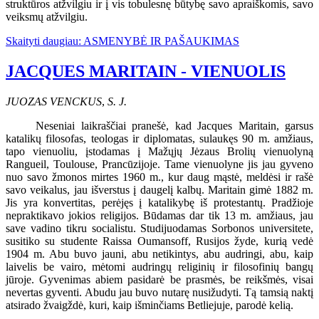
struktūros atžvilgiu ir į vis tobulesnę būtybę savo apraiškomis, savo
veiksmų atžvilgiu.
Skaityti daugiau: ASMENYBĖ IR PAŠAUKIMAS
JACQUES MARITAIN - VIENUOLIS
JUOZAS VENCKUS
,
S.
J.
Neseniai laikraščiai pranešė, kad Jacques Maritain, garsus
katalikų filosofas, teologas ir diplomatas, sulaukęs 90 m. amžiaus,
tapo vienuoliu, įstodamas į Mažųjų Jėzaus Brolių vienuolyną
Rangueil, Toulouse, Prancūzijoje. Tame vienuolyne jis jau gyveno
nuo savo žmonos mirtes 1960 m., kur daug mąstė, meldėsi ir rašė
savo veikalus, jau išverstus į daugelį kalbų. Maritain gimė 1882 m.
Jis yra konvertitas, perėjęs į katalikybę iš protestantų. Pradžioje
nepraktikavo jokios religijos. Būdamas dar tik 13 m. amžiaus, jau
save vadino tikru socialistu. Studijuodamas Sorbonos universitete,
susitiko su studente Raissa Oumansoff, Rusijos žyde, kurią vedė
1904 m. Abu buvo jauni, abu netikintys, abu audringi, abu, kaip
laivelis be vairo, mėtomi audringų religinių ir filosofinių bangų
jūroje. Gyvenimas abiem pasidarė be prasmės, be reikšmės, visai
nevertas gyventi. Abudu jau buvo nutarę nusižudyti. Tą tamsią naktį
atsirado žvaigždė, kuri, kaip išminčiams Betliejuje, parodė kelią.