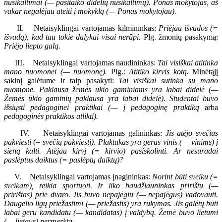
nusikaltimai (— pasitaiko didelių nusikaltimų). Ponas mokytojas, aš
vakar negalėjau ateiti į mokyklą (— Ponas mokytojau).
II. Netaisyklingai vartojamas kilmininkas:
Priėjau išvados (=
išvadą), kad tau tokie dalykai visai nerūpi.
Plg. žmonių pasakymą:
Priėjo liepto galą.
III. Netaisyklingai vartojamas naudininkas:
Tai visiškai atitinka
mano nuomonei (— nuomonę).
Plg.:
Atitiko kirvis kotą.
Minėtąjį
sakinį galėtume ir taip pasakyti:
Tai visiškai sutinka su mano
nuomone. Paklausa žemės ūkio gaminiams yra labai didelė (—
Žemės ūkio gaminių paklausa yra labai didelė). Studentai buvo
išsiųsti pedagoginei praktikai (— į pedagoginę praktiką
arba
pedagoginės praktikos atlikti).
IV. Netaisyklingai vartojamas galininkas:
Jis atėjo svečius
pakviesti
(=
svečių pakviesti). Plaktukas yra geras vinis (— vinims) į
sieną kalti. Atėjau kirvį (= kirvio) pasiskolinti. Ar nesuradai
paslėptus daiktus (= paslėptų daiktų)?
V. Netaisyklingai vartojamas įnagininkas:
Norint būti sveiku (=
sveikam), reikia sportuoti. Ir liko baudžiauninkas pririštu (—
pririštas) prie dvaro. Jis buvo nepajėgiu (— nepajėgus) vadovauti.
Daugelio ligų priežastimi (— priežastis) yra rūkymas. Jis galėtų būti
labai geru kandidatu (— kandidatas) į valdybą. Žemė buvo lietumi
(— lietaus) permerkta.