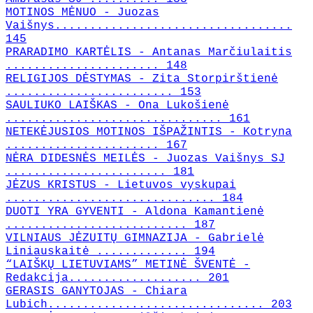
MOTINOS MĖNUO - Juozas
Vaišnys..................................
145
PRARADIMO KARTĖLIS - Antanas Marčiulaitis
...................... 148
RELIGIJOS DĖSTYMAS - Zita Storpirštienė
........................ 153
SAULIUKO LAIŠKAS - Ona Lukošienė
............................... 161
NETEKĖJUSIOS MOTINOS IŠPAŽINTIS - Kotryna
...................... 167
NĖRA DIDESNĖS MEILĖS - Juozas Vaišnys SJ
....................... 181
JĖZUS KRISTUS - Lietuvos vyskupai
.............................. 184
DUOTI YRA GYVENTI - Aldona Kamantienė
.......................... 187
VILNIAUS JĖZUITŲ GIMNAZIJA - Gabrielė
Liniauskaitė ............. 194
“LAIŠKŲ LIETUVIAMS” METINĖ ŠVENTĖ -
Redakcija................... 201
GERASIS GANYTOJAS - Chiara
Lubich............................... 203