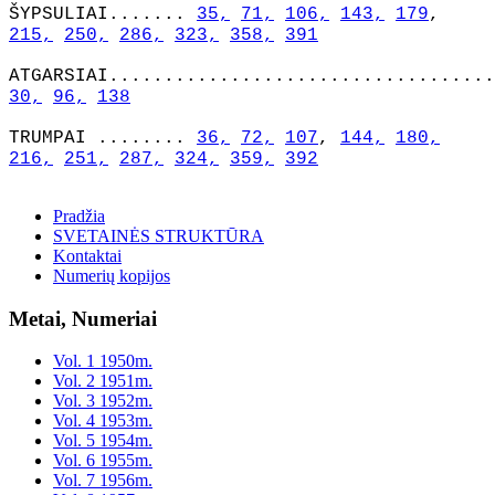
ŠYPSULIAI.......
35,
71,
106,
143,
179
,
215,
250,
286,
323,
358,
391
ATGARSIAI...................................
30,
96,
138
TRUMPAI ........
36,
72,
107
,
144,
180,
216,
251,
287,
324,
359,
392
Pradžia
SVETAINĖS STRUKTŪRA
Kontaktai
Numerių kopijos
Metai, Numeriai
Vol. 1 1950m.
Vol. 2 1951m.
Vol. 3 1952m.
Vol. 4 1953m.
Vol. 5 1954m.
Vol. 6 1955m.
Vol. 7 1956m.