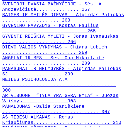
ŠVENTOJI DVASIA BAŽNYČIOJE - Sės. A.
Andzevičiūtė............... 257
BAIMĖS IR MEILĖS DIEVAS - Algirdas Paliokas
.................... 263
GYVENIMO PAVYZDYS - Kostas Paulius
............................. 265
GYVENTI REIŠKIA MYLĖTI - Jonas Ivanauskas
...................... 266
DIEVO VALIOS VYKDYMAS - Chiara Lubich
.......................... 269
ANGELAI IR MES - Ses. Ona Mikailaitė
........................... 289
PANAŠUMAI IR NELYGYBĖS - Algirdas Paliokas
SJ .................. 299
MEILĖS PSICHOLOGIJA A.A
........................................
300
AR VISUOMET “TYLA YRA GERA BYLA” - Juozas
Vaišnys .............. 303
PAMALDUMAS -Dalia Staniškienė
.................................. 307
AŠ TEBESU ALKANAS - Romas
Kriaučiūnas........................... 310