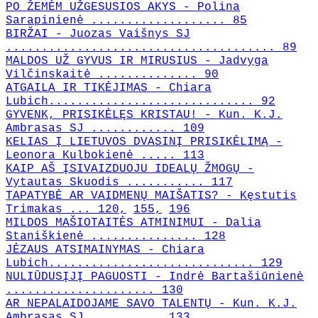
PO ŽEMĖM UŽGESUSIOS AKYS - Polina
Sarapinienė ................... 85
BIRŽAI - Juozas Vaišnys SJ
...................................... 89
MALDOS UŽ GYVUS IR MIRUSIUS - Jadvyga
Vilčinskaitė .............. 90
ATGAILA IR TIKĖJIMAS - Chiara
Lubich............................. 92
GYVENK, PRISIKĖLĘS KRISTAU! - Kun. K.J.
Ambrasas SJ ............ 109
KELIAS Į LIETUVOS DVASINĮ PRISIKĖLIMĄ -
Leonora Kulbokienė ..... 113
KAIP AŠ ĮSIVAIZDUOJU IDEALŲ ŽMOGŲ -
Vytautas Skuodis ........... 117
TAPATYBĖ AR VAIDMENŲ MAIŠATIS? - Kęstutis
Trimakas ... 120,
155,
196
MILDOS MAŠIOTAITĖS ATMINIMUI - Dalia
Staniškienė ............... 128
JĖZAUS ATSIMAINYMAS - Chiara
Lubich............................. 129
NULIŪDUSĮJĮ PAGUOSTI - Indrė Bartašiūnienė
..................... 130
AR NEPALAIDOJAME SAVO TALENTŲ - Kun. K.J.
Ambrasas SJ .......... 133