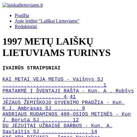
Pradžia
Apie leidinį "Laiškai Lietuviams"
Redaktoriai
1997 METŲ LAIŠKŲ
LIETUVIAMS TURINYS
ĮVAIRŪS STRAIPSNIAI
KAI METAI VEJA METUS - Vaišnys SJ
................................ 1
PRATARMĖ Į ŠVENTĄJĮ RAŠTĄ - Kun. A . Rubšys
................... 4
,
41
JĖZAUS ŽEMIŠKOJO GYVENIMO PRADŽIA - Kun.
K.J. Ambrasas SJ ........ 9
ANDRIAUS RUDAMINOS 400-OSIOS METINĖS - Kun
J. Boruta SJ ......... 12
DU JĖZUITAI UŽBAIGĖ DARBUS - Kun. A.
Saulaitis SJ ............... 14