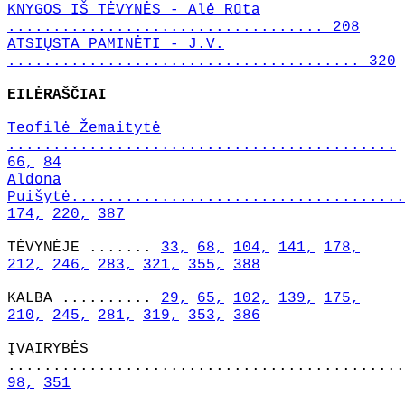
KNYGOS IŠ TĖVYNĖS - Alė Rūta
................................... 208
ATSIŲSTA PAMINĖTI - J.V.
....................................... 320
EILĖRAŠČIAI
Teofilė Žemaitytė
...........................................
66,
84
Aldona
Puišytė.....................................
174,
220,
387
TĖVYNĖJE .......
33,
68,
104,
141,
178,
212,
246,
283,
321,
355,
388
KALBA ..........
29,
65,
102,
139,
175,
210,
245,
281,
319,
353,
386
ĮVAIRYBĖS
............................................
98,
351