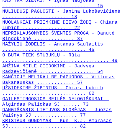
KAS YRA DIEVAS? - Ignas Naujokas
................................ 15
NULIŪDUSĮ PAGUOSTI - Janina Lukoševičienė
....................... 18
NUOLANKIAI PRIIMKIME DIEVO ŽODĮ - Chiara
Lubich ................. 22
NEPRIKLAUSOMYBĖS ŠVENTĖS PROGA - Danutė
Bindokienė .............. 37
MAŽYLIŲ ŽODELIS - Antanas Saulaitis
............................. 45
O BŪTA TIEK STUBUKLŲ - Rūta
..................................... 49
AMŽINĄ MEILĘ GIEDOKIME - Jadvyga
Radzevičienė ................... 54
KANČIOJE NELIKAU BE PAGUODOS - Viktoras
Bakanauskas ............. 57
UŽSIDEKIME ŽIBINTUS - Chiara Lubich
............................. 62
GAILESTINGOSIOS MEILĖS NELOGIŠKUMAI -
Algirdas Paliokas SJ ...... 73
DANGIŠKASIS LIETUVOS GLOBĖJAS - Juozas
Vaišnys SJ ............... 77
KRISTAUS GUNDYMAS - Kun. K.J. Ambrasas
SJ........................ 82