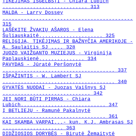
TIKĖJIMAS IŠGELBSTI - Chiara Lubich
............................ 313
MALDA - Larry Dossey
...........................................
315
LAŠĖKITE ŽVAKIŲ AŠAROS - Elena
Šuliauskaitė..................... 325
RELIGIJA, TIKĖJIMAS IR BAŽNYČIA AMERIKOJE -
A. Saulaitis SJ .... 328
JUOZO VAIŽGANTO MUZIEJUS - Virginija
Paplauskienė............... 334
PAVYDAS - Jūratė Peršonytė
..................................... 337
IŠPAŽINTIS - W. Lambert SJ
..................................... 340
GYVATĖS NUODAI - Juozas Vaišnys SJ
............................. 342
JEI NORI BŪTI PIRMAS - Chiara
Lubich............................ 347
Į BETLIEJŲ - Ramunė Pakalnytė
.................................. 361
KAI SKAMBA VARPAI...- kun. K.J. Ambrasas SJ
.................... 363
DIDŽIOSIOS DORYBĖS - Birutė Žemaitytė