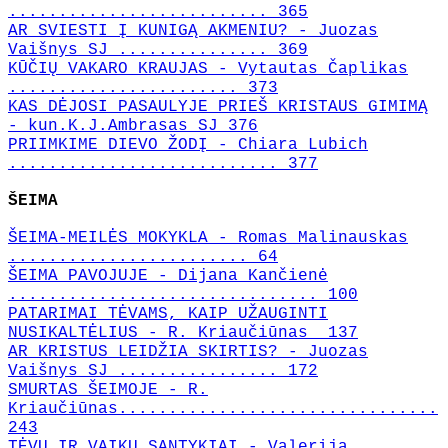
.......................... 365
AR SVIESTI Į KUNIGĄ AKMENIU? - Juozas
Vaišnys SJ ............... 369
KŪČIŲ VAKARO KRAUJAS - Vytautas Čaplikas
....................... 373
KAS DĖJOSI PASAULYJE PRIEŠ KRISTAUS GIMIMĄ
- kun.K.J.Ambrasas SJ 376
PRIIMKIME DIEVO ŽODĮ - Chiara Lubich
........................... 377
ŠEIMA
ŠEIMA-MEILĖS MOKYKLA - Romas Malinauskas
........................ 64
ŠEIMA PAVOJUJE - Dijana Kančienė
............................... 100
PATARIMAI TĖVAMS, KAIP UŽAUGINTI
NUSIKALTĖLIUS - R. Kriaučiūnas 137
AR KRISTUS LEIDŽIA SKIRTIS? - Juozas
Vaišnys SJ ................ 172
SMURTAS ŠEIMOJE - R.
Kriaučiūnas................................
243
TĖVŲ IR VAIKŲ SANTYKIAI - Valerija