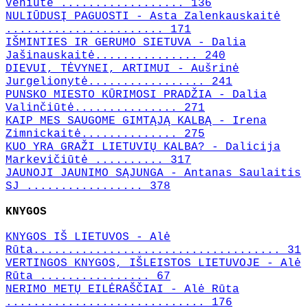
Veniūtė .................. 136
NULIŪDUSĮ PAGUOSTI - Asta Zalenkauskaitė
....................... 171
IŠMINTIES IR GERUMO SIETUVA - Dalia
Jašinauskaitė............... 240
DIEVUI, TĖVYNEI, ARTIMUI - Aušrinė
Jurgelionytė................. 241
PUNSKO MIESTO KŪRIMOSI PRADŽIA - Dalia
Valinčiūtė............... 271
KAIP MES SAUGOME GIMTĄJĄ KALBĄ - Irena
Zimnickaitė.............. 275
KUO YRA GRAŽI LIETUVIŲ KALBA? - Dalicija
Markevičiūtė .......... 317
JAUNOJI JAUNIMO SĄJUNGA - Antanas Saulaitis
SJ ................. 378
KNYGOS
KNYGOS IŠ LIETUVOS - Alė
Rūta.................................... 31
VERTINGOS KNYGOS, IŠLEISTOS LIETUVOJE - Alė
Rūta ................ 67
NERIMO METŲ EILĖRAŠČIAI - Alė Rūta
............................. 176