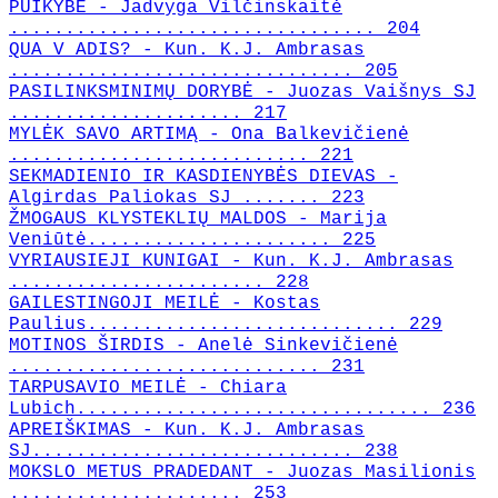
PUIKYBĖ - Jadvyga Vilčinskaitė
................................. 204
QUA V ADIS? - Kun. K.J. Ambrasas
............................... 205
PASILINKSMINIMŲ DORYBĖ - Juozas Vaišnys SJ
..................... 217
MYLĖK SAVO ARTIMĄ - Ona Balkevičienė
........................... 221
SEKMADIENIO IR KASDIENYBĖS DIEVAS -
Algirdas Paliokas SJ ....... 223
ŽMOGAUS KLYSTEKLIŲ MALDOS - Marija
Veniūtė...................... 225
VYRIAUSIEJI KUNIGAI - Kun. K.J. Ambrasas
....................... 228
GAILESTINGOJI MEILĖ - Kostas
Paulius............................ 229
MOTINOS ŠIRDIS - Anelė Sinkevičienė
............................ 231
TARPUSAVIO MEILĖ - Chiara
Lubich................................ 236
APREIŠKIMAS - Kun. K.J. Ambrasas
SJ............................. 238
MOKSLO METUS PRADEDANT - Juozas Masilionis
..................... 253